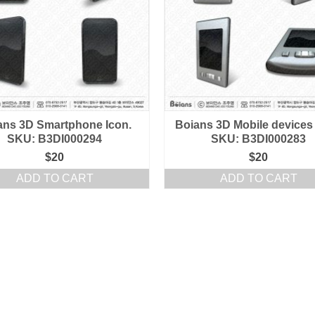
ans 3D Smartphone Icon.
Boians 3D Mobile devices 
SKU: B3DI000294
SKU: B3DI000283
$
20
$
20
ADD TO CART
ADD TO CART