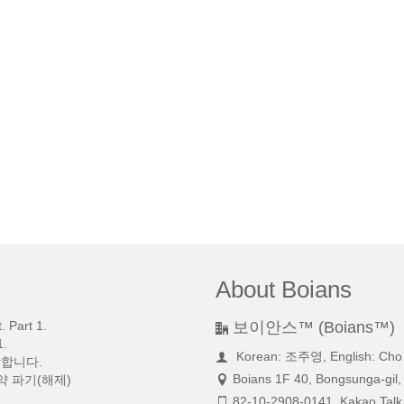
About Boians
 Part 1.
보이안스™ (Boians™)
.
Korean: 조주영, English: Cho
망합니다.
Boians 1F 40, Bongsunga-gil,
약 파기(해제)
82-10-2908-0141, Kakao Talk 