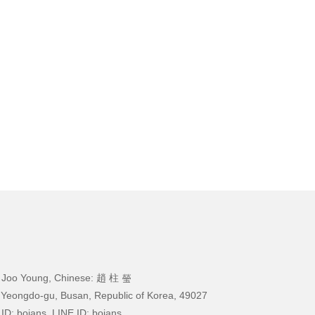
 Joo Young, Chinese: 趙 柱 瑩
 Yeongdo-gu, Busan, Republic of Korea, 49027
ID: boians, LINE ID: boians