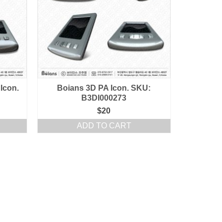
Icon.
Boians 3D PA Icon. SKU:
B3DI000273
$
20
ADD TO CART