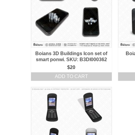
Boians 3D Buildings Icon set of
Boi
smart ponwi. SKU: B3DI000362
$
20
ADD TO CART