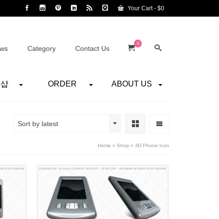
Your Cart
-
$
0
0
ws
Category
Contact Us
어샵
ORDER
ABOUT US
Sort by latest
Home
»
Shop
»
3D Phone Icon