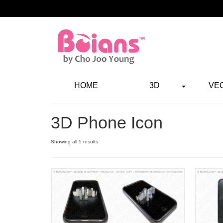
HOME
3D
VE
3D Phone Icon
Showing all 5 results