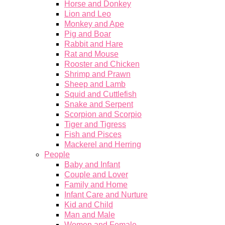
Horse and Donkey
Lion and Leo
Monkey and Ape
Pig and Boar
Rabbit and Hare
Rat and Mouse
Rooster and Chicken
Shrimp and Prawn
Sheep and Lamb
Squid and Cuttlefish
Snake and Serpent
Scorpion and Scorpio
Tiger and Tigress
Fish and Pisces
Mackerel and Herring
People
Baby and Infant
Couple and Lover
Family and Home
Infant Care and Nurture
Kid and Child
Man and Male
Women and Female