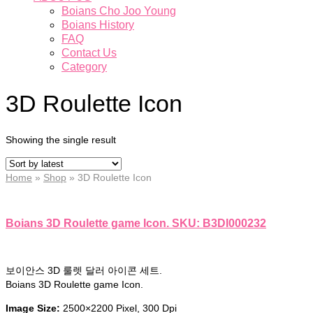
Boians Cho Joo Young
Boians History
FAQ
Contact Us
Category
3D Roulette Icon
Showing the single result
Home
»
Shop
»
3D Roulette Icon
Boians 3D Roulette game Icon. SKU: B3DI000232
보이안스 3D 룰렛 달러 아이콘 세트.
Boians 3D Roulette game Icon.
Image Size:
2500×2200 Pixel, 300 Dpi