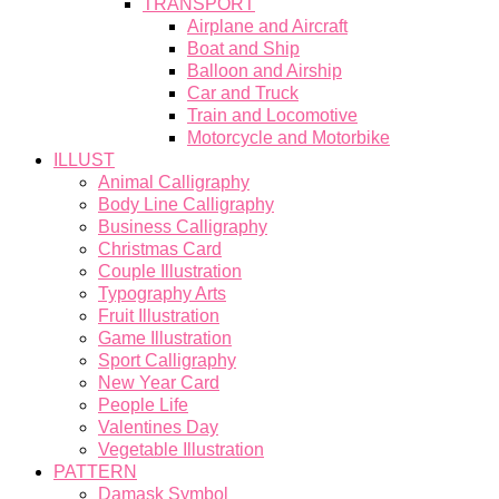
TRANSPORT
Airplane and Aircraft
Boat and Ship
Balloon and Airship
Car and Truck
Train and Locomotive
Motorcycle and Motorbike
ILLUST
Animal Calligraphy
Body Line Calligraphy
Business Calligraphy
Christmas Card
Couple Illustration
Typography Arts
Fruit Illustration
Game Illustration
Sport Calligraphy
New Year Card
People Life
Valentines Day
Vegetable Illustration
PATTERN
Damask Symbol