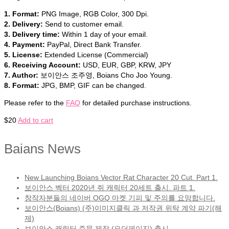
1. Format:
PNG Image, RGB Color, 300 Dpi.
2. Delivery:
Send to customer email.
3. Delivery time:
Within 1 day of your email.
4. Payment:
PayPal, Direct Bank Transfer.
5. License:
Extended License (Commercial)
6. Receiving Account:
USD, EUR, GBP, KRW, JPY
7. Author:
보이안스 조주영, Boians Cho Joo Young.
8. Format:
JPG, BMP, GIF can be changed.
Please refer to the
FAQ
for detailed purchase instructions.
$
20
Add to cart
Baians News
New Launching Boians Vector Rat Character 20 Cut. Part 1.
보이안스 벡터 2020년 쥐 캐릭터 20세트 출시. 파트 1.
창작자분들의 네이버 OGQ 마켓 기피 및 주의를 요망합니다.
보이안스(Boians) (주)이미지클릭 과 저작권 위탁 계약 파기(해
제)
보이안스 캐릭터 주문 제작 (오더페이지) 출시.