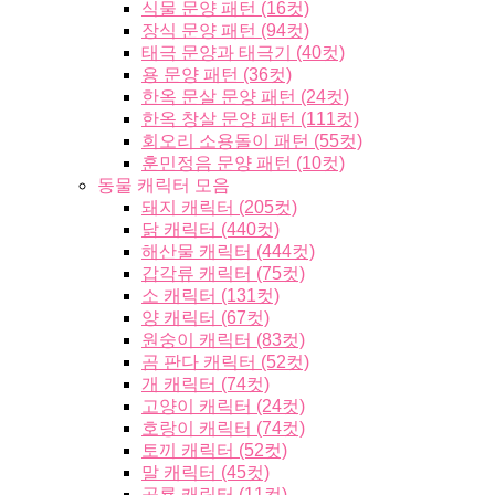
식물 문양 패턴 (16컷)
장식 문양 패턴 (94컷)
태극 문양과 태극기 (40컷)
용 문양 패턴 (36컷)
한옥 문살 문양 패턴 (24컷)
한옥 창살 문양 패턴 (111컷)
회오리 소용돌이 패턴 (55컷)
훈민정음 문양 패턴 (10컷)
동물 캐릭터 모음
돼지 캐릭터 (205컷)
닭 캐릭터 (440컷)
해산물 캐릭터 (444컷)
갑각류 캐릭터 (75컷)
소 캐릭터 (131컷)
양 캐릭터 (67컷)
원숭이 캐릭터 (83컷)
곰 판다 캐릭터 (52컷)
개 캐릭터 (74컷)
고양이 캐릭터 (24컷)
호랑이 캐릭터 (74컷)
토끼 캐릭터 (52컷)
말 캐릭터 (45컷)
공룡 캐릭터 (11컷)