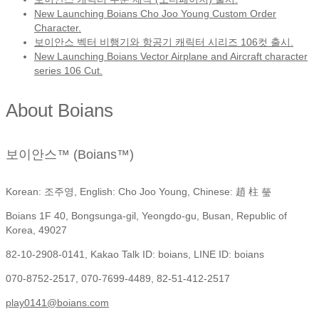
New Launching Boians Cho Joo Young Custom Order
Character.
보이안스 벡터 비행기와 항공기 캐릭터 시리즈 106컷 출시.
New Launching Boians Vector Airplane and Aircraft character
series 106 Cut.
About Boians
보이안스™ (Boians™)
Korean: 조주영, English: Cho Joo Young, Chinese: 趙 柱 瑩
Boians 1F 40, Bongsunga-gil, Yeongdo-gu, Busan, Republic of
Korea, 49027
82-10-2908-0141, Kakao Talk ID: boians, LINE ID: boians
070-8752-2517, 070-7699-4489, 82-51-412-2517
play0141@boians.com