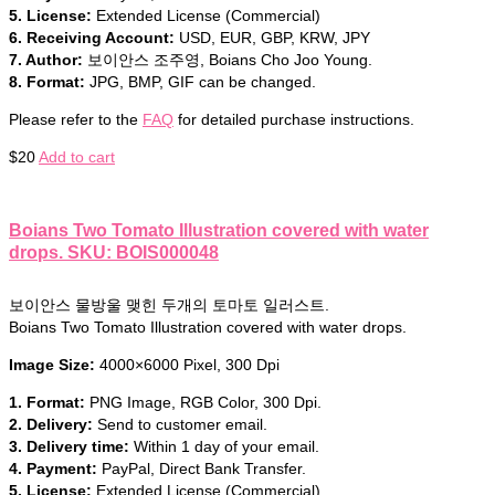
5. License:
Extended License (Commercial)
6. Receiving Account:
USD, EUR, GBP, KRW, JPY
7. Author:
보이안스 조주영, Boians Cho Joo Young.
8. Format:
JPG, BMP, GIF can be changed.
Please refer to the
FAQ
for detailed purchase instructions.
$
20
Add to cart
Boians Two Tomato Illustration covered with water
drops. SKU: BOIS000048
보이안스 물방울 맺힌 두개의 토마토 일러스트.
Boians Two Tomato Illustration covered with water drops.
Image Size:
4000×6000 Pixel, 300 Dpi
1. Format:
PNG Image, RGB Color, 300 Dpi.
2. Delivery:
Send to customer email.
3. Delivery time:
Within 1 day of your email.
4. Payment:
PayPal, Direct Bank Transfer.
5. License:
Extended License (Commercial)