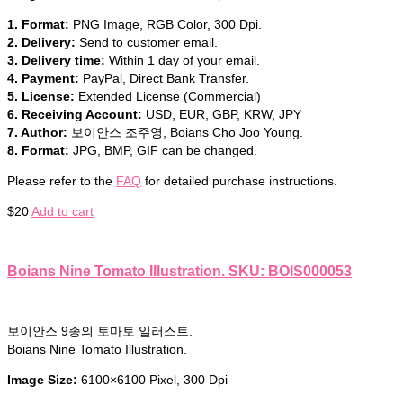
1. Format:
PNG Image, RGB Color, 300 Dpi.
2. Delivery:
Send to customer email.
3. Delivery time:
Within 1 day of your email.
4. Payment:
PayPal, Direct Bank Transfer.
5. License:
Extended License (Commercial)
6. Receiving Account:
USD, EUR, GBP, KRW, JPY
7. Author:
보이안스 조주영, Boians Cho Joo Young.
8. Format:
JPG, BMP, GIF can be changed.
Please refer to the
FAQ
for detailed purchase instructions.
$
20
Add to cart
Boians Nine Tomato Illustration. SKU: BOIS000053
보이안스 9종의 토마토 일러스트.
Boians Nine Tomato Illustration.
Image Size:
6100×6100 Pixel, 300 Dpi