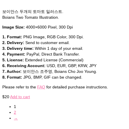
보이안스 두개의 토마토 일러스트.
Boians Two Tomato Illustration.
Image Size:
4000×6000 Pixel, 300 Dpi
1. Format:
PNG Image, RGB Color, 300 Dpi.
2. Delivery:
Send to customer email.
3. Delivery time:
Within 1 day of your email.
4. Payment:
PayPal, Direct Bank Transfer.
5. License:
Extended License (Commercial)
6. Receiving Account:
USD, EUR, GBP, KRW, JPY
7. Author:
보이안스 조주영, Boians Cho Joo Young.
8. Format:
JPG, BMP, GIF can be changed.
Please refer to the
FAQ
for detailed purchase instructions.
$
20
Add to cart
1
2
→