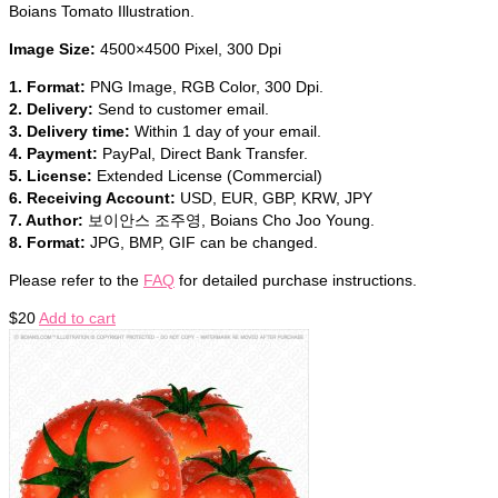
Boians Tomato Illustration.
Image Size:
4500×4500 Pixel, 300 Dpi
1. Format:
PNG Image, RGB Color, 300 Dpi.
2. Delivery:
Send to customer email.
3. Delivery time:
Within 1 day of your email.
4. Payment:
PayPal, Direct Bank Transfer.
5. License:
Extended License (Commercial)
6. Receiving Account:
USD, EUR, GBP, KRW, JPY
7. Author:
보이안스 조주영, Boians Cho Joo Young.
8. Format:
JPG, BMP, GIF can be changed.
Please refer to the
FAQ
for detailed purchase instructions.
$
20
Add to cart