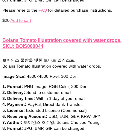
Please refer to the
FAQ
for detailed purchase instructions.
$
20
Add to cart
Boians Tomato Illustration covered with water drops.
SKU: BOIS000044
보이안스 물방울 맺힌 토마토 일러스트.
Boians Tomato Illustration covered with water drops.
Image Size:
4500×4500 Pixel, 300 Dpi
1. Format:
PNG Image, RGB Color, 300 Dpi.
2. Delivery:
Send to customer email.
3. Delivery time:
Within 1 day of your email.
4. Payment:
PayPal, Direct Bank Transfer.
5. License:
Extended License (Commercial)
6. Receiving Account:
USD, EUR, GBP, KRW, JPY
7. Author:
보이안스 조주영, Boians Cho Joo Young.
8. Format:
JPG, BMP, GIF can be changed.