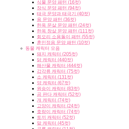
식물 문양 패턴 (16컷)
장식 문양 패턴 (94컷)
태극 문양과 태극기 (40컷)
용 문양 패턴 (36컷)
한옥 문살 문양 패턴 (24컷)
한옥 창살 문양 패턴 (111컷)
회오리 소용돌이 패턴 (55컷)
훈민정음 문양 패턴 (10컷)
동물 캐릭터 모음
돼지 캐릭터 (205컷)
닭 캐릭터 (440컷)
해산물 캐릭터 (444컷)
갑각류 캐릭터 (75컷)
소 캐릭터 (131컷)
양 캐릭터 (67컷)
원숭이 캐릭터 (83컷)
곰 판다 캐릭터 (52컷)
개 캐릭터 (74컷)
고양이 캐릭터 (24컷)
호랑이 캐릭터 (74컷)
토끼 캐릭터 (52컷)
말 캐릭터 (45컷)
공룡 캐릭터 (11컷)