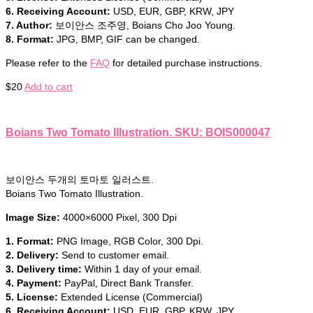
6. Receiving Account:
USD, EUR, GBP, KRW, JPY
7. Author:
보이안스 조주영, Boians Cho Joo Young.
8. Format:
JPG, BMP, GIF can be changed.
Please refer to the
FAQ
for detailed purchase instructions.
$
20
Add to cart
Boians Two Tomato Illustration. SKU: BOIS000047
보이안스 두개의 토마토 일러스트.
Boians Two Tomato Illustration.
Image Size:
4000×6000 Pixel, 300 Dpi
1. Format:
PNG Image, RGB Color, 300 Dpi.
2. Delivery:
Send to customer email.
3. Delivery time:
Within 1 day of your email.
4. Payment:
PayPal, Direct Bank Transfer.
5. License:
Extended License (Commercial)
6. Receiving Account:
USD, EUR, GBP, KRW, JPY