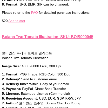
8. Format:
JPG, BMP, GIF can be changed.
Please refer to the
FAQ
for detailed purchase instructions.
$
20
Add to cart
Boians Two Tomato Illustration. SKU: BOIS000045
보이안스 두개의 토마토 일러스트.
Boians Two Tomato Illustration.
Image Size:
4000×6000 Pixel, 300 Dpi
1. Format:
PNG Image, RGB Color, 300 Dpi.
2. Delivery:
Send to customer email.
3. Delivery time:
Within 1 day of your email.
4. Payment:
PayPal, Direct Bank Transfer.
5. License:
Extended License (Commercial)
6. Receiving Account:
USD, EUR, GBP, KRW, JPY
7. Author:
보이안스 조주영, Boians Cho Joo Young.
8. Format:
JPG, BMP, GIF can be changed.