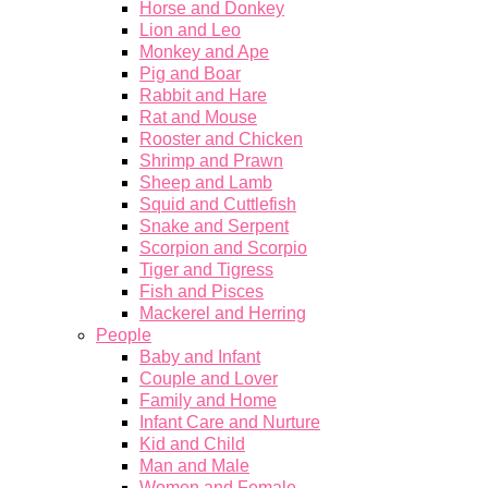
Horse and Donkey
Lion and Leo
Monkey and Ape
Pig and Boar
Rabbit and Hare
Rat and Mouse
Rooster and Chicken
Shrimp and Prawn
Sheep and Lamb
Squid and Cuttlefish
Snake and Serpent
Scorpion and Scorpio
Tiger and Tigress
Fish and Pisces
Mackerel and Herring
People
Baby and Infant
Couple and Lover
Family and Home
Infant Care and Nurture
Kid and Child
Man and Male
Women and Female