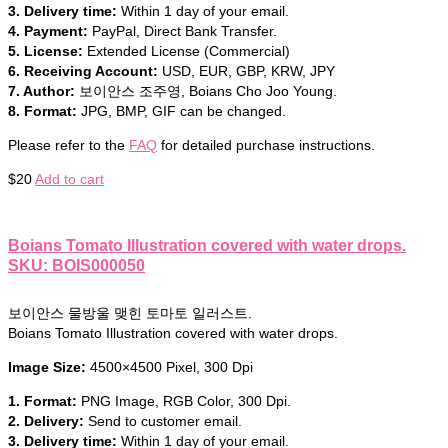
3. Delivery time:
Within 1 day of your email.
4. Payment:
PayPal, Direct Bank Transfer.
5. License:
Extended License (Commercial)
6. Receiving Account:
USD, EUR, GBP, KRW, JPY
7. Author:
보이안스 조주영, Boians Cho Joo Young.
8. Format:
JPG, BMP, GIF can be changed.
Please refer to the
FAQ
for detailed purchase instructions.
$
20
Add to cart
Boians Tomato Illustration covered with water drops.
SKU: BOIS000050
보이안스 물방울 맺힌 토마토 일러스트.
Boians Tomato Illustration covered with water drops.
Image Size:
4500×4500 Pixel, 300 Dpi
1. Format:
PNG Image, RGB Color, 300 Dpi.
2. Delivery:
Send to customer email.
3. Delivery time:
Within 1 day of your email.