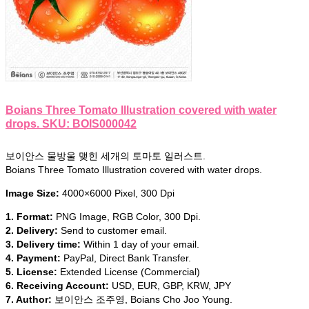
Boians Three Tomato Illustration covered with water
drops. SKU: BOIS000042
보이안스 물방울 맺힌 세개의 토마토 일러스트.
Boians Three Tomato Illustration covered with water drops.
Image Size:
4000×6000 Pixel, 300 Dpi
1. Format:
PNG Image, RGB Color, 300 Dpi.
2. Delivery:
Send to customer email.
3. Delivery time:
Within 1 day of your email.
4. Payment:
PayPal, Direct Bank Transfer.
5. License:
Extended License (Commercial)
6. Receiving Account:
USD, EUR, GBP, KRW, JPY
7. Author:
보이안스 조주영, Boians Cho Joo Young.