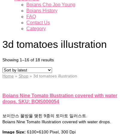
Boians Cho Joo Young
Boians History
FAQ
Contact Us
Category
3d tomatoes illustration
Showing 1–16 of 18 results
Home
»
Shop
»
3d tomatoes illustration
Boians Nine Tomato Illustration covered with water
drops. SKU: BOIS000054
보이안스 물방울 맺힌 9종의 토마토 일러스트.
Boians Nine Tomato Illustration covered with water drops.
Image Size:
6100×6100 Pixel, 300 Dpi