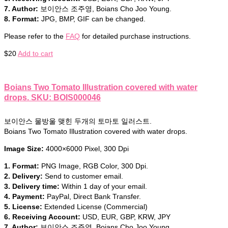
7. Author:
보이안스 조주영, Boians Cho Joo Young.
8. Format:
JPG, BMP, GIF can be changed.
Please refer to the
FAQ
for detailed purchase instructions.
$
20
Add to cart
Boians Two Tomato Illustration covered with water
drops. SKU: BOIS000046
보이안스 물방울 맺힌 두개의 토마토 일러스트.
Boians Two Tomato Illustration covered with water drops.
Image Size:
4000×6000 Pixel, 300 Dpi
1. Format:
PNG Image, RGB Color, 300 Dpi.
2. Delivery:
Send to customer email.
3. Delivery time:
Within 1 day of your email.
4. Payment:
PayPal, Direct Bank Transfer.
5. License:
Extended License (Commercial)
6. Receiving Account:
USD, EUR, GBP, KRW, JPY
7. Author:
보이안스 조주영, Boians Cho Joo Young.