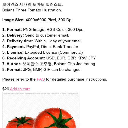
보이안스 세개의 토마토 일러스트.
Boians Three Tomato Illustration.
Image Size:
4000×6000 Pixel, 300 Dpi
1. Format:
PNG Image, RGB Color, 300 Dpi.
2. Delivery:
Send to customer email.
3. Delivery time:
Within 1 day of your email.
4. Payment:
PayPal, Direct Bank Transfer.
5. License:
Extended License (Commercial)
6. Receiving Account:
USD, EUR, GBP, KRW, JPY
7. Author:
보이안스 조주영, Boians Cho Joo Young.
8. Format:
JPG, BMP, GIF can be changed.
Please refer to the
FAQ
for detailed purchase instructions.
$
20
Add to cart