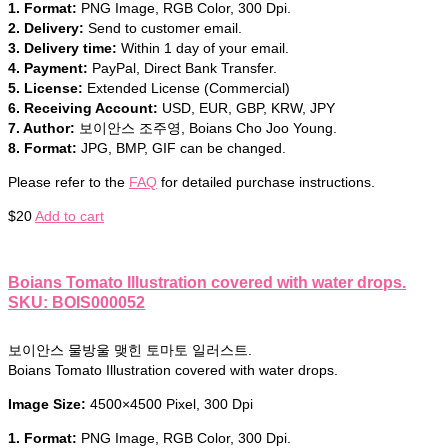
1. Format:
PNG Image, RGB Color, 300 Dpi.
2. Delivery:
Send to customer email.
3. Delivery time:
Within 1 day of your email.
4. Payment:
PayPal, Direct Bank Transfer.
5. License:
Extended License (Commercial)
6. Receiving Account:
USD, EUR, GBP, KRW, JPY
7. Author:
보이안스 조주영, Boians Cho Joo Young.
8. Format:
JPG, BMP, GIF can be changed.
Please refer to the
FAQ
for detailed purchase instructions.
$
20
Add to cart
Boians Tomato Illustration covered with water drops.
SKU: BOIS000052
보이안스 물방울 맺힌 토마토 일러스트.
Boians Tomato Illustration covered with water drops.
Image Size:
4500×4500 Pixel, 300 Dpi
1. Format:
PNG Image, RGB Color, 300 Dpi.