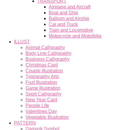
TRANSPORT
Airplane and Aircraft
Boat and Ship
Balloon and Airship
Car and Truck
Train and Locomotive
Motorcycle and Motorbike
ILLUST
Animal Calligraphy
Body Line Calligraphy
Business Calligraphy
Christmas Card
Couple Illustration
Typography Arts
Fruit Illustration
Game Illustration
Sport Calligraphy
New Year Card
People Life
Valentines Day
Vegetable Illustration
PATTERN
Damask Symbol