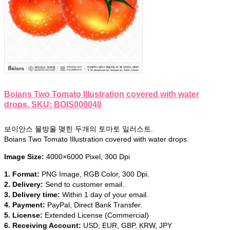
Boians Two Tomato Illustration covered with water
drops. SKU: BOIS000040
보이안스 물방울 맺힌 두개의 토마토 일러스트.
Boians Two Tomato Illustration covered with water drops.
Image Size:
4000×6000 Pixel, 300 Dpi
1. Format:
PNG Image, RGB Color, 300 Dpi.
2. Delivery:
Send to customer email.
3. Delivery time:
Within 1 day of your email.
4. Payment:
PayPal, Direct Bank Transfer.
5. License:
Extended License (Commercial)
6. Receiving Account:
USD, EUR, GBP, KRW, JPY