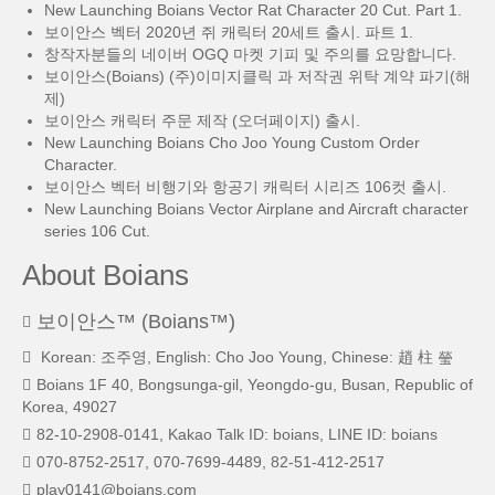
New Launching Boians Vector Rat Character 20 Cut. Part 1.
보이안스 벡터 2020년 쥐 캐릭터 20세트 출시. 파트 1.
창작자분들의 네이버 OGQ 마켓 기피 및 주의를 요망합니다.
보이안스(Boians) (주)이미지클릭 과 저작권 위탁 계약 파기(해
제)
보이안스 캐릭터 주문 제작 (오더페이지) 출시.
New Launching Boians Cho Joo Young Custom Order
Character.
보이안스 벡터 비행기와 항공기 캐릭터 시리즈 106컷 출시.
New Launching Boians Vector Airplane and Aircraft character
series 106 Cut.
About Boians
보이안스™ (Boians™)
Korean: 조주영, English: Cho Joo Young, Chinese: 趙 柱 瑩
Boians 1F 40, Bongsunga-gil, Yeongdo-gu, Busan, Republic of
Korea, 49027
82-10-2908-0141, Kakao Talk ID: boians, LINE ID: boians
070-8752-2517, 070-7699-4489, 82-51-412-2517
play0141@boians.com