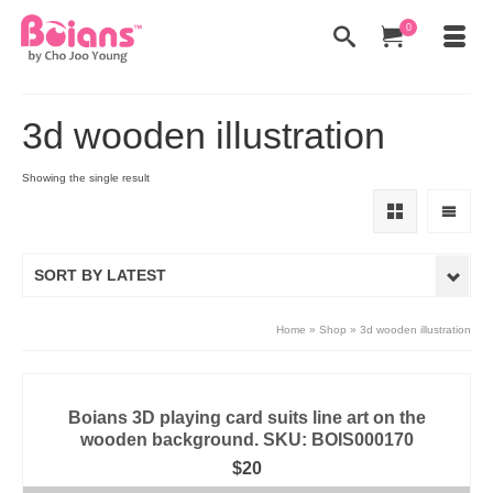
0
3d wooden illustration
Showing the single result
SORT BY LATEST
Home
»
Shop
»
3d wooden illustration
Boians 3D playing card suits line art on the
wooden background. SKU: BOIS000170
$
20