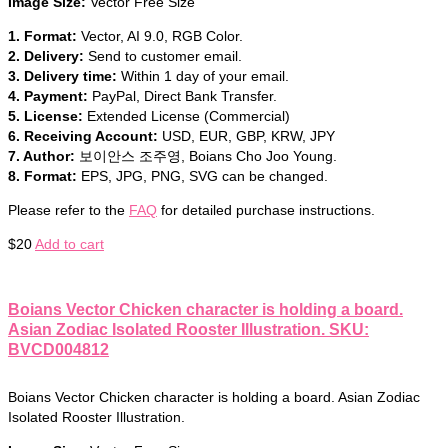
Image Size:
Vector Free Size
1. Format:
Vector, AI 9.0, RGB Color.
2. Delivery:
Send to customer email.
3. Delivery time:
Within 1 day of your email.
4. Payment:
PayPal, Direct Bank Transfer.
5. License:
Extended License (Commercial)
6. Receiving Account:
USD, EUR, GBP, KRW, JPY
7. Author:
보이안스 조주영, Boians Cho Joo Young.
8. Format:
EPS, JPG, PNG, SVG can be changed.
Please refer to the
FAQ
for detailed purchase instructions.
$
20
Add to cart
Boians Vector Chicken character is holding a board.
Asian Zodiac Isolated Rooster Illustration. SKU:
BVCD004812
Boians Vector Chicken character is holding a board. Asian Zodiac
Isolated Rooster Illustration.