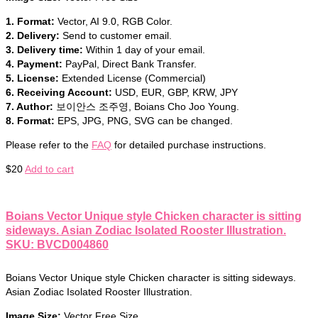
1. Format:
Vector, AI 9.0, RGB Color.
2. Delivery:
Send to customer email.
3. Delivery time:
Within 1 day of your email.
4. Payment:
PayPal, Direct Bank Transfer.
5. License:
Extended License (Commercial)
6. Receiving Account:
USD, EUR, GBP, KRW, JPY
7. Author:
보이안스 조주영, Boians Cho Joo Young.
8. Format:
EPS, JPG, PNG, SVG can be changed.
Please refer to the
FAQ
for detailed purchase instructions.
$
20
Add to cart
Boians Vector Unique style Chicken character is sitting
sideways. Asian Zodiac Isolated Rooster Illustration.
SKU: BVCD004860
Boians Vector Unique style Chicken character is sitting sideways.
Asian Zodiac Isolated Rooster Illustration.
Image Size:
Vector Free Size