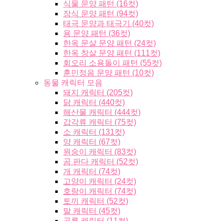
식물 문양 패턴 (16컷)
장식 문양 패턴 (94컷)
태극 문양과 태극기 (40컷)
용 문양 패턴 (36컷)
한옥 문살 문양 패턴 (24컷)
한옥 창살 문양 패턴 (111컷)
회오리 소용돌이 패턴 (55컷)
훈민정음 문양 패턴 (10컷)
동물 캐릭터 모음
돼지 캐릭터 (205컷)
닭 캐릭터 (440컷)
해산물 캐릭터 (444컷)
갑각류 캐릭터 (75컷)
소 캐릭터 (131컷)
양 캐릭터 (67컷)
원숭이 캐릭터 (83컷)
곰 판다 캐릭터 (52컷)
개 캐릭터 (74컷)
고양이 캐릭터 (24컷)
호랑이 캐릭터 (74컷)
토끼 캐릭터 (52컷)
말 캐릭터 (45컷)
공룡 캐릭터 (11컷)