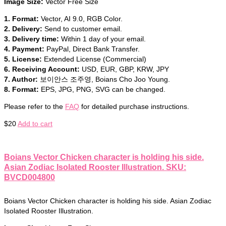
Image Size:
Vector Free Size
1. Format:
Vector, AI 9.0, RGB Color.
2. Delivery:
Send to customer email.
3. Delivery time:
Within 1 day of your email.
4. Payment:
PayPal, Direct Bank Transfer.
5. License:
Extended License (Commercial)
6. Receiving Account:
USD, EUR, GBP, KRW, JPY
7. Author:
보이안스 조주영, Boians Cho Joo Young.
8. Format:
EPS, JPG, PNG, SVG can be changed.
Please refer to the
FAQ
for detailed purchase instructions.
$
20
Add to cart
Boians Vector Chicken character is holding his side.
Asian Zodiac Isolated Rooster Illustration. SKU:
BVCD004800
Boians Vector Chicken character is holding his side. Asian Zodiac
Isolated Rooster Illustration.