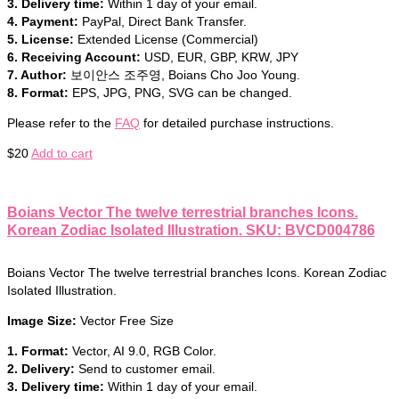
3. Delivery time:
Within 1 day of your email.
4. Payment:
PayPal, Direct Bank Transfer.
5. License:
Extended License (Commercial)
6. Receiving Account:
USD, EUR, GBP, KRW, JPY
7. Author:
보이안스 조주영, Boians Cho Joo Young.
8. Format:
EPS, JPG, PNG, SVG can be changed.
Please refer to the
FAQ
for detailed purchase instructions.
$
20
Add to cart
Boians Vector The twelve terrestrial branches Icons.
Korean Zodiac Isolated Illustration. SKU: BVCD004786
Boians Vector The twelve terrestrial branches Icons. Korean Zodiac
Isolated Illustration.
Image Size:
Vector Free Size
1. Format:
Vector, AI 9.0, RGB Color.
2. Delivery:
Send to customer email.
3. Delivery time:
Within 1 day of your email.