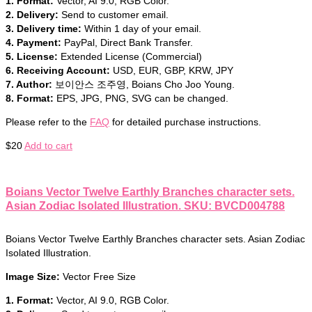
1. Format:
Vector, AI 9.0, RGB Color.
2. Delivery:
Send to customer email.
3. Delivery time:
Within 1 day of your email.
4. Payment:
PayPal, Direct Bank Transfer.
5. License:
Extended License (Commercial)
6. Receiving Account:
USD, EUR, GBP, KRW, JPY
7. Author:
보이안스 조주영, Boians Cho Joo Young.
8. Format:
EPS, JPG, PNG, SVG can be changed.
Please refer to the
FAQ
for detailed purchase instructions.
$
20
Add to cart
Boians Vector Twelve Earthly Branches character sets.
Asian Zodiac Isolated Illustration. SKU: BVCD004788
Boians Vector Twelve Earthly Branches character sets. Asian Zodiac
Isolated Illustration.
Image Size:
Vector Free Size
1. Format:
Vector, AI 9.0, RGB Color.