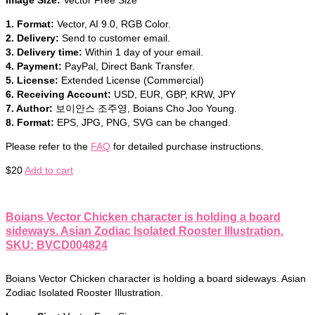
Image Size:
Vector Free Size
1. Format:
Vector, AI 9.0, RGB Color.
2. Delivery:
Send to customer email.
3. Delivery time:
Within 1 day of your email.
4. Payment:
PayPal, Direct Bank Transfer.
5. License:
Extended License (Commercial)
6. Receiving Account:
USD, EUR, GBP, KRW, JPY
7. Author:
보이안스 조주영, Boians Cho Joo Young.
8. Format:
EPS, JPG, PNG, SVG can be changed.
Please refer to the
FAQ
for detailed purchase instructions.
$
20
Add to cart
Boians Vector Chicken character is holding a board
sideways. Asian Zodiac Isolated Rooster Illustration.
SKU: BVCD004824
Boians Vector Chicken character is holding a board sideways. Asian
Zodiac Isolated Rooster Illustration.