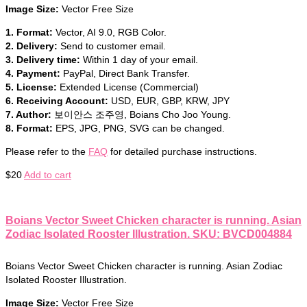
Image Size:
Vector Free Size
1. Format:
Vector, AI 9.0, RGB Color.
2. Delivery:
Send to customer email.
3. Delivery time:
Within 1 day of your email.
4. Payment:
PayPal, Direct Bank Transfer.
5. License:
Extended License (Commercial)
6. Receiving Account:
USD, EUR, GBP, KRW, JPY
7. Author:
보이안스 조주영, Boians Cho Joo Young.
8. Format:
EPS, JPG, PNG, SVG can be changed.
Please refer to the
FAQ
for detailed purchase instructions.
$
20
Add to cart
Boians Vector Sweet Chicken character is running. Asian
Zodiac Isolated Rooster Illustration. SKU: BVCD004884
Boians Vector Sweet Chicken character is running. Asian Zodiac
Isolated Rooster Illustration.
Image Size:
Vector Free Size