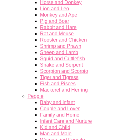
Horse and Donkey
Lion and Leo
Monkey and Ape
Pig and Boar
Rabbit and Hare
Rat and Mouse
Rooster and Chicken
Shrimp and Prawn
Sheep and Lamb
Squid and Cuttlefish
Snake and Serpent
Scorpion and Scorpio
Tiger and Tigress
Fish and Pisces
Mackerel and Herring
People
Baby and Infant
Couple and Lover
Family and Home
Infant Care and Nurture
Kid and Child
Man and Male
Women and Female