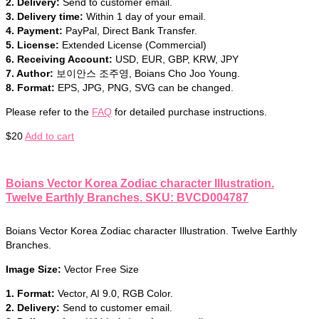
2. Delivery:
Send to customer email.
3. Delivery time:
Within 1 day of your email.
4. Payment:
PayPal, Direct Bank Transfer.
5. License:
Extended License (Commercial)
6. Receiving Account:
USD, EUR, GBP, KRW, JPY
7. Author:
보이안스 조주영, Boians Cho Joo Young.
8. Format:
EPS, JPG, PNG, SVG can be changed.
Please refer to the
FAQ
for detailed purchase instructions.
$
20
Add to cart
Boians Vector Korea Zodiac character Illustration.
Twelve Earthly Branches. SKU: BVCD004787
Boians Vector Korea Zodiac character Illustration. Twelve Earthly
Branches.
Image Size:
Vector Free Size
1. Format:
Vector, AI 9.0, RGB Color.
2. Delivery:
Send to customer email.