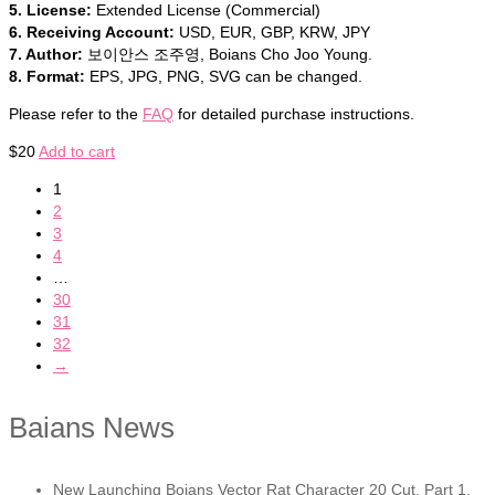
5. License:
Extended License (Commercial)
6. Receiving Account:
USD, EUR, GBP, KRW, JPY
7. Author:
보이안스 조주영, Boians Cho Joo Young.
8. Format:
EPS, JPG, PNG, SVG can be changed.
Please refer to the
FAQ
for detailed purchase instructions.
$
20
Add to cart
1
2
3
4
…
30
31
32
→
Baians News
New Launching Boians Vector Rat Character 20 Cut. Part 1.