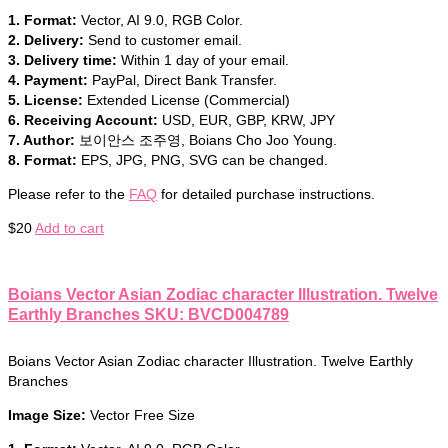
1. Format:
Vector, AI 9.0, RGB Color.
2. Delivery:
Send to customer email.
3. Delivery time:
Within 1 day of your email.
4. Payment:
PayPal, Direct Bank Transfer.
5. License:
Extended License (Commercial)
6. Receiving Account:
USD, EUR, GBP, KRW, JPY
7. Author:
보이안스 조주영, Boians Cho Joo Young.
8. Format:
EPS, JPG, PNG, SVG can be changed.
Please refer to the
FAQ
for detailed purchase instructions.
$
20
Add to cart
Boians Vector Asian Zodiac character Illustration. Twelve
Earthly Branches SKU: BVCD004789
Boians Vector Asian Zodiac character Illustration. Twelve Earthly
Branches
Image Size:
Vector Free Size