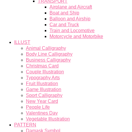
TRANSPORT
Airplane and Aircraft
Boat and Ship
Balloon and Airship
Car and Truck
Train and Locomotive
Motorcycle and Motorbike
ILLUST
Animal Calligraphy
Body Line Calligraphy
Business Calligraphy
Christmas Card
Couple Illustration
Typography Arts
Fruit Illustration
Game Illustration
Sport Calligraphy
New Year Card
People Life
Valentines Day
Vegetable Illustration
PATTERN
Damask Symbol