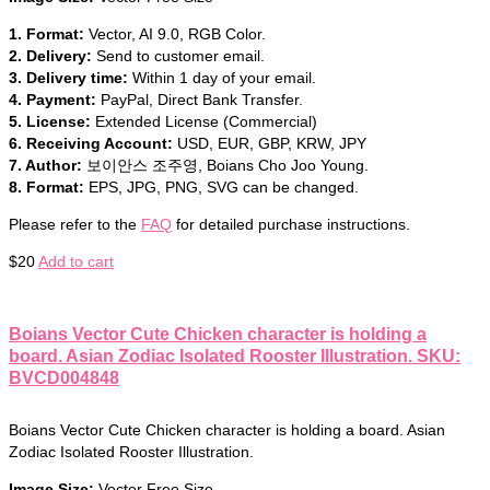
1. Format:
Vector, AI 9.0, RGB Color.
2. Delivery:
Send to customer email.
3. Delivery time:
Within 1 day of your email.
4. Payment:
PayPal, Direct Bank Transfer.
5. License:
Extended License (Commercial)
6. Receiving Account:
USD, EUR, GBP, KRW, JPY
7. Author:
보이안스 조주영, Boians Cho Joo Young.
8. Format:
EPS, JPG, PNG, SVG can be changed.
Please refer to the
FAQ
for detailed purchase instructions.
$
20
Add to cart
Boians Vector Cute Chicken character is holding a
board. Asian Zodiac Isolated Rooster Illustration. SKU:
BVCD004848
Boians Vector Cute Chicken character is holding a board. Asian
Zodiac Isolated Rooster Illustration.
Image Size:
Vector Free Size