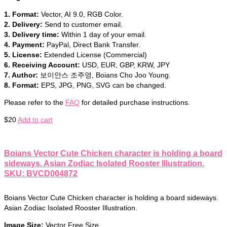
1. Format:
Vector, AI 9.0, RGB Color.
2. Delivery:
Send to customer email.
3. Delivery time:
Within 1 day of your email.
4. Payment:
PayPal, Direct Bank Transfer.
5. License:
Extended License (Commercial)
6. Receiving Account:
USD, EUR, GBP, KRW, JPY
7. Author:
보이안스 조주영, Boians Cho Joo Young.
8. Format:
EPS, JPG, PNG, SVG can be changed.
Please refer to the
FAQ
for detailed purchase instructions.
$
20
Add to cart
Boians Vector Cute Chicken character is holding a board
sideways. Asian Zodiac Isolated Rooster Illustration.
SKU: BVCD004872
Boians Vector Cute Chicken character is holding a board sideways.
Asian Zodiac Isolated Rooster Illustration.
Image Size:
Vector Free Size