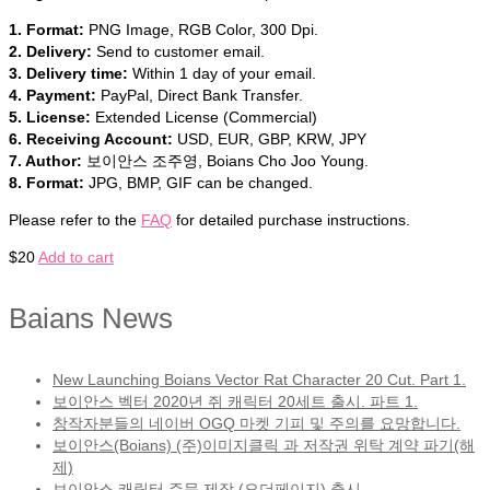
1. Format:
PNG Image, RGB Color, 300 Dpi.
2. Delivery:
Send to customer email.
3. Delivery time:
Within 1 day of your email.
4. Payment:
PayPal, Direct Bank Transfer.
5. License:
Extended License (Commercial)
6. Receiving Account:
USD, EUR, GBP, KRW, JPY
7. Author:
보이안스 조주영, Boians Cho Joo Young.
8. Format:
JPG, BMP, GIF can be changed.
Please refer to the
FAQ
for detailed purchase instructions.
$
20
Add to cart
Baians News
New Launching Boians Vector Rat Character 20 Cut. Part 1.
보이안스 벡터 2020년 쥐 캐릭터 20세트 출시. 파트 1.
창작자분들의 네이버 OGQ 마켓 기피 및 주의를 요망합니다.
보이안스(Boians) (주)이미지클릭 과 저작권 위탁 계약 파기(해
제)
보이안스 캐릭터 주문 제작 (오더페이지) 출시.