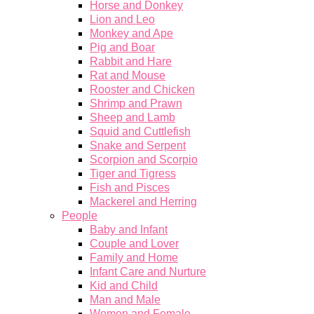
Horse and Donkey
Lion and Leo
Monkey and Ape
Pig and Boar
Rabbit and Hare
Rat and Mouse
Rooster and Chicken
Shrimp and Prawn
Sheep and Lamb
Squid and Cuttlefish
Snake and Serpent
Scorpion and Scorpio
Tiger and Tigress
Fish and Pisces
Mackerel and Herring
People
Baby and Infant
Couple and Lover
Family and Home
Infant Care and Nurture
Kid and Child
Man and Male
Women and Female