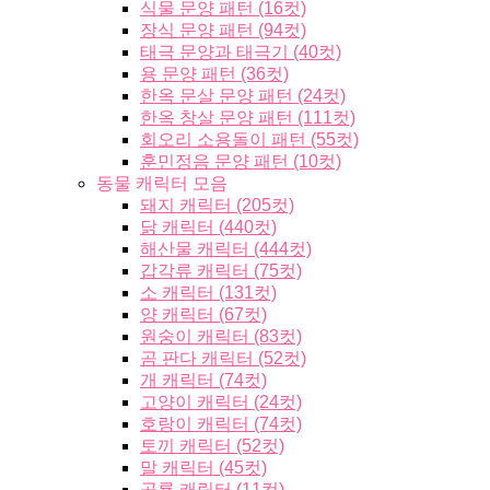
식물 문양 패턴 (16컷)
장식 문양 패턴 (94컷)
태극 문양과 태극기 (40컷)
용 문양 패턴 (36컷)
한옥 문살 문양 패턴 (24컷)
한옥 창살 문양 패턴 (111컷)
회오리 소용돌이 패턴 (55컷)
훈민정음 문양 패턴 (10컷)
동물 캐릭터 모음
돼지 캐릭터 (205컷)
닭 캐릭터 (440컷)
해산물 캐릭터 (444컷)
갑각류 캐릭터 (75컷)
소 캐릭터 (131컷)
양 캐릭터 (67컷)
원숭이 캐릭터 (83컷)
곰 판다 캐릭터 (52컷)
개 캐릭터 (74컷)
고양이 캐릭터 (24컷)
호랑이 캐릭터 (74컷)
토끼 캐릭터 (52컷)
말 캐릭터 (45컷)
공룡 캐릭터 (11컷)