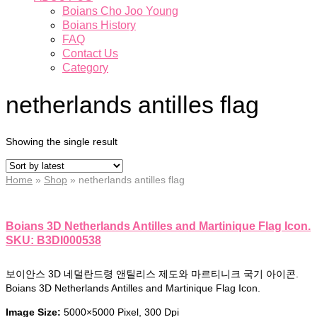
Boians Cho Joo Young
Boians History
FAQ
Contact Us
Category
netherlands antilles flag
Showing the single result
Home
»
Shop
»
netherlands antilles flag
Boians 3D Netherlands Antilles and Martinique Flag Icon.
SKU: B3DI000538
보이안스 3D 네덜란드령 앤틸리스 제도와 마르티니크 국기 아이콘.
Boians 3D Netherlands Antilles and Martinique Flag Icon.
Image Size:
5000×5000 Pixel, 300 Dpi