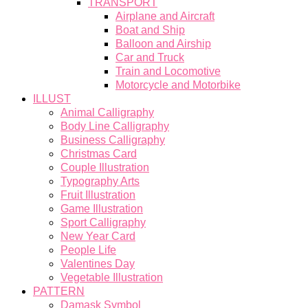
TRANSPORT
Airplane and Aircraft
Boat and Ship
Balloon and Airship
Car and Truck
Train and Locomotive
Motorcycle and Motorbike
ILLUST
Animal Calligraphy
Body Line Calligraphy
Business Calligraphy
Christmas Card
Couple Illustration
Typography Arts
Fruit Illustration
Game Illustration
Sport Calligraphy
New Year Card
People Life
Valentines Day
Vegetable Illustration
PATTERN
Damask Symbol