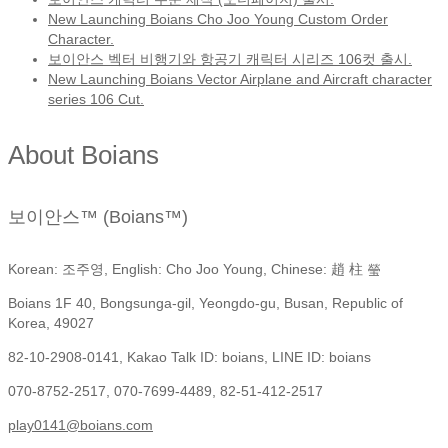
New Launching Boians Cho Joo Young Custom Order
Character.
보이안스 벡터 비행기와 항공기 캐릭터 시리즈 106컷 출시.
New Launching Boians Vector Airplane and Aircraft character
series 106 Cut.
About Boians
보이안스™ (Boians™)
Korean: 조주영, English: Cho Joo Young, Chinese: 趙 柱 瑩
Boians 1F 40, Bongsunga-gil, Yeongdo-gu, Busan, Republic of
Korea, 49027
82-10-2908-0141, Kakao Talk ID: boians, LINE ID: boians
070-8752-2517, 070-7699-4489, 82-51-412-2517
play0141@boians.com