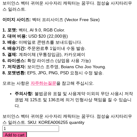
보이안스 벡터 귀여운 사수자리 캐릭터는 꿈꾸다. 점성술 사지타리우
스 일러스트.
이미지 사이즈:
벡터 프리사이즈 (Vector Free Size)
1. 포맷:
벡터, AI 9.0, RGB Color.
2. 대여 비용:
USD $20 (22,000원)
3. 배송:
이메일로 콘텐츠를 보내드립니다.
4. 배송기간:
주문완료후 1일이내 수동 발송.
5. 결제:
계좌이체 (무통장입금), 카카오페이
6. 라이센스:
확장 라이센스 (상업용 사용 가능)
7. 저작권자:
보이안스 조주영, Boians Cho Joo Young.
8. 포맷변환:
EPS, JPG, PNG, PSD 요청시 수정 발송.
모르는 사항은
자주하는질문
을 참고해 주십시오.
주의사항:
불법공유 표절 및 사용계약 이외의 무단 사용시 저작
권법 제 125조 및 136조에 의거 민형사상 책임을 질 수 있습니
다.
보이안스 벡터 귀여운 사수자리 캐릭터는 꿈꾸다. 점성술 사지타리우
스 일러스트. SKU: KOREA006255 quantity
Add to cart