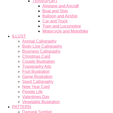
TRANSPORT
Airplane and Aircraft
Boat and Ship
Balloon and Airship
Car and Truck
Train and Locomotive
Motorcycle and Motorbike
ILLUST
Animal Calligraphy
Body Line Calligraphy
Business Calligraphy
Christmas Card
Couple Illustration
Typography Arts
Fruit Illustration
Game Illustration
Sport Calligraphy
New Year Card
People Life
Valentines Day
Vegetable Illustration
PATTERN
Damask Symbol