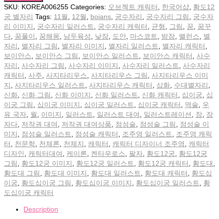
SKU:
KOREA006255
Categories:
오브젝트 캐릭터
,
한국어샵
,
황도12
궁 별자리
Tags:
11월
,
12월
,
boians
,
궁수자리
,
궁수자리 그림
,
궁수자
리 이미지
,
궁수자리 일러스트
,
궁수자리 캐릭터
,
균형
,
그림
,
꿈
,
꿈꾸
다
,
꿈풀이
,
꿈해몽
,
남두육성
,
낮잠
,
도안
,
마스코트
,
밤잠
,
밸런스
,
별
자리
,
별자리 그림
,
별자리 이미지
,
별자리 일러스트
,
별자리 캐릭터
,
보이안스
,
보이안스 그림
,
보이안스 일러스트
,
보이안스 캐릭터
,
사수
자리
,
사수자리 그림
,
사수자리 이미지
,
사수자리 일러스트
,
사수자리
캐릭터
,
사주
,
사지타리우스
,
사지타리우스 그림
,
사지타리우스 이미
지
,
사지타리우스 일러스트
,
사지타리우스 캐릭터
,
삽화
,
수대별자리
,
신화
,
신화 그림
,
신화 이미지
,
신화 일러스트
,
신화 캐릭터
,
십이궁
,
십
이궁 그림
,
십이궁 이미지
,
십이궁 일러스트
,
십이궁 캐릭터
,
역술
,
우
유 국자
,
월
,
이미지
,
일러스트
,
일러스트 대여
,
일러스트레이션
,
잠
,
잠
자다
,
저작권 대여
,
저작권 대여상품
,
점성술
,
점성술 그림
,
점성술 이
미지
,
점성술 일러스트
,
점성술 캐릭터
,
조주영 일러스트
,
조주영 캐릭
터
,
천문학
,
천체론
,
천체지
,
캐릭터
,
캐릭터 디자이너 조주영
,
캐릭터
디자인
,
캐릭터대여
,
케이론
,
켄타우로스
,
팔자
,
황도12궁
,
황도12궁
그림
,
황도12궁 이미지
,
황도12궁 일러스트
,
황도12궁 캐릭터
,
황도대
,
황도대 그림
,
황도대 이미지
,
황도대 일러스트
,
황도대 캐릭터
,
황도십
이궁
,
황도십이궁 그림
,
황도십이궁 이미지
,
황도십이궁 일러스트
,
황
도십이궁 캐릭터
Description