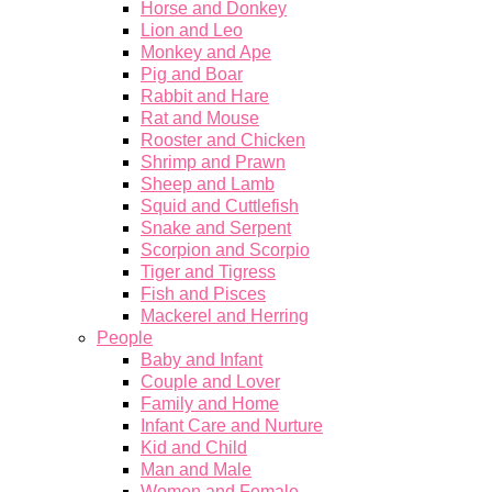
Horse and Donkey
Lion and Leo
Monkey and Ape
Pig and Boar
Rabbit and Hare
Rat and Mouse
Rooster and Chicken
Shrimp and Prawn
Sheep and Lamb
Squid and Cuttlefish
Snake and Serpent
Scorpion and Scorpio
Tiger and Tigress
Fish and Pisces
Mackerel and Herring
People
Baby and Infant
Couple and Lover
Family and Home
Infant Care and Nurture
Kid and Child
Man and Male
Women and Female