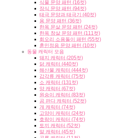
식물 문양 패턴 (16컷)
장식 문양 패턴 (94컷)
태극 문양과 태극기 (40컷)
용 문양 패턴 (36컷)
한옥 문살 문양 패턴 (24컷)
한옥 창살 문양 패턴 (111컷)
회오리 소용돌이 패턴 (55컷)
훈민정음 문양 패턴 (10컷)
동물 캐릭터 모음
돼지 캐릭터 (205컷)
닭 캐릭터 (440컷)
해산물 캐릭터 (444컷)
갑각류 캐릭터 (75컷)
소 캐릭터 (131컷)
양 캐릭터 (67컷)
원숭이 캐릭터 (83컷)
곰 판다 캐릭터 (52컷)
개 캐릭터 (74컷)
고양이 캐릭터 (24컷)
호랑이 캐릭터 (74컷)
토끼 캐릭터 (52컷)
말 캐릭터 (45컷)
공룡 캐릭터 (11컷)