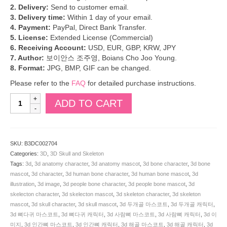
2. Delivery:
Send to customer email.
3. Delivery time:
Within 1 day of your email.
4. Payment:
PayPal, Direct Bank Transfer.
5. License:
Extended License (Commercial)
6. Receiving Account:
USD, EUR, GBP, KRW, JPY
7. Author:
보이안스 조주영, Boians Cho Joo Young.
8. Format:
JPG, BMP, GIF can be changed.
Please refer to the
FAQ
for detailed purchase instructions.
Boians
ADD TO CART
3D
Anatomy
Character
has
SKU:
B3DC002704
a
Categories:
3D
,
3D Skull and Skeleton
sore
Tags:
3d
,
3d anatomy character
,
3d anatomy mascot
,
3d bone character
,
3d bone
throat.
mascot
,
3d character
,
3d human bone character
,
3d human bone mascot
,
3d
SKU:
illustration
,
3d image
,
3d people bone character
,
3d people bone mascot
,
3d
B3DC002704
skelecton character
,
3d skelecton mascot
,
3d skeleton character
,
3d skeleton
quantity
mascot
,
3d skull character
,
3d skull mascot
,
3d 두개골 마스코트
,
3d 두개골 캐릭터
,
3d 뼈다귀 마스코트
,
3d 뼈다귀 캐릭터
,
3d 사람뼈 마스코트
,
3d 사람뼈 캐릭터
,
3d 이
미지
,
3d 인간뼈 마스코트
,
3d 인간뼈 캐릭터
,
3d 해골 마스코트
,
3d 해골 캐릭터
,
3d