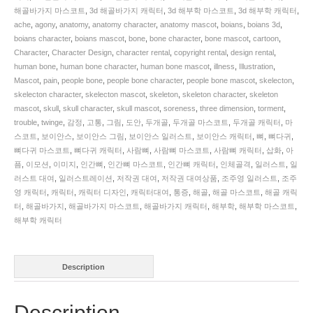
해골바가지 마스코트
,
3d 해골바가지 캐릭터
,
3d 해부학 마스코트
,
3d 해부학 캐릭터
,
ache
,
agony
,
anatomy
,
anatomy character
,
anatomy mascot
,
boians
,
boians 3d
,
boians character
,
boians mascot
,
bone
,
bone character
,
bone mascot
,
cartoon
,
Character
,
Character Design
,
character rental
,
copyright rental
,
design rental
,
human bone
,
human bone character
,
human bone mascot
,
illness
,
Illustration
,
Mascot
,
pain
,
people bone
,
people bone character
,
people bone mascot
,
skelecton
,
skelecton character
,
skelecton mascot
,
skeleton
,
skeleton character
,
skeleton
mascot
,
skull
,
skull character
,
skull mascot
,
soreness
,
three dimension
,
torment
,
trouble
,
twinge
,
감정
,
고통
,
그림
,
도안
,
두개골
,
두개골 마스코트
,
두개골 캐릭터
,
마
스코트
,
보이안스
,
보이안스 그림
,
보이안스 일러스트
,
보이안스 캐릭터
,
뼈
,
뼈다귀
,
뼈다귀 마스코트
,
뼈다귀 캐릭터
,
사람뼈
,
사람뼈 마스코트
,
사람뼈 캐릭터
,
삽화
,
아
픔
,
이모션
,
이미지
,
인간뼈
,
인간뼈 마스코트
,
인간뼈 캐릭터
,
인체골격
,
일러스트
,
일
러스트 대여
,
일러스트레이션
,
저작권 대여
,
저작권 대여상품
,
조주영 일러스트
,
조주
영 캐릭터
,
캐릭터
,
캐릭터 디자인
,
캐릭터대여
,
통증
,
해골
,
해골 마스코트
,
해골 캐릭
터
,
해골바가지
,
해골바가지 마스코트
,
해골바가지 캐릭터
,
해부학
,
해부학 마스코트
,
해부학 캐릭터
Description
Description