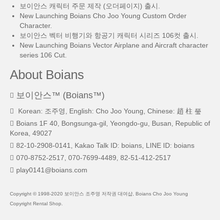
보이안스 캐릭터 주문 제작 (오더페이지) 출시.
New Launching Boians Cho Joo Young Custom Order
Character.
보이안스 벡터 비행기와 항공기 캐릭터 시리즈 106컷 출시.
New Launching Boians Vector Airplane and Aircraft character
series 106 Cut.
About Boians
보이안스™ (Boians™)
Korean: 조주영, English: Cho Joo Young, Chinese: 趙 柱 瑩
Boians 1F 40, Bongsunga-gil, Yeongdo-gu, Busan, Republic of
Korea, 49027
82-10-2908-0141, Kakao Talk ID: boians, LINE ID: boians
070-8752-2517, 070-7699-4489, 82-51-412-2517
play0141@boians.com
Copyright © 1998-2020 보이안스 조주영 저작권 대여샵, Boians Cho Joo Young
Copyright Rental Shop.