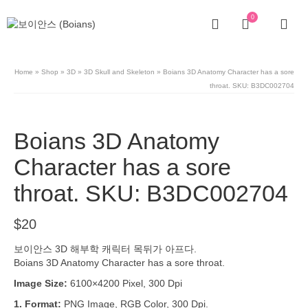
0
Home
»
Shop
»
3D
»
3D Skull and Skeleton
»
Boians 3D Anatomy Character has a sore
throat. SKU: B3DC002704
Boians 3D Anatomy
Character has a sore
throat. SKU: B3DC002704
$
20
보이안스 3D 해부학 캐릭터 목뒤가 아프다.
Boians 3D Anatomy Character has a sore throat.
Image Size:
6100×4200 Pixel, 300 Dpi
1. Format:
PNG Image, RGB Color, 300 Dpi.