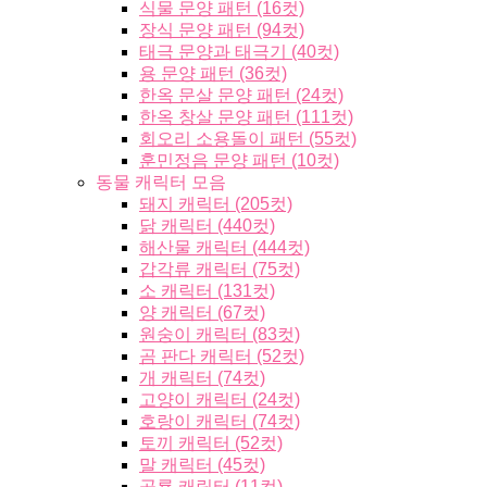
식물 문양 패턴 (16컷)
장식 문양 패턴 (94컷)
태극 문양과 태극기 (40컷)
용 문양 패턴 (36컷)
한옥 문살 문양 패턴 (24컷)
한옥 창살 문양 패턴 (111컷)
회오리 소용돌이 패턴 (55컷)
훈민정음 문양 패턴 (10컷)
동물 캐릭터 모음
돼지 캐릭터 (205컷)
닭 캐릭터 (440컷)
해산물 캐릭터 (444컷)
갑각류 캐릭터 (75컷)
소 캐릭터 (131컷)
양 캐릭터 (67컷)
원숭이 캐릭터 (83컷)
곰 판다 캐릭터 (52컷)
개 캐릭터 (74컷)
고양이 캐릭터 (24컷)
호랑이 캐릭터 (74컷)
토끼 캐릭터 (52컷)
말 캐릭터 (45컷)
공룡 캐릭터 (11컷)