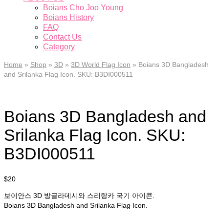
Boians Cho Joo Young
Boians History
FAQ
Contact Us
Category
Home
»
Shop
»
3D
»
3D World Flag Icon
»
Boians 3D Bangladesh
and Srilanka Flag Icon. SKU: B3DI000511
Boians 3D Bangladesh and
Srilanka Flag Icon. SKU:
B3DI000511
$
20
보이안스 3D 방글라데시와 스리랑카 국기 아이콘.
Boians 3D Bangladesh and Srilanka Flag Icon.