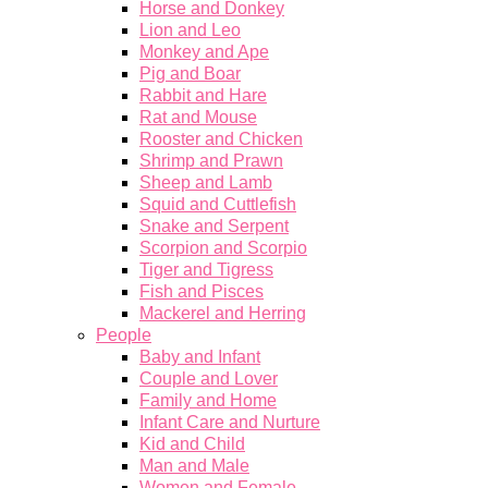
Horse and Donkey
Lion and Leo
Monkey and Ape
Pig and Boar
Rabbit and Hare
Rat and Mouse
Rooster and Chicken
Shrimp and Prawn
Sheep and Lamb
Squid and Cuttlefish
Snake and Serpent
Scorpion and Scorpio
Tiger and Tigress
Fish and Pisces
Mackerel and Herring
People
Baby and Infant
Couple and Lover
Family and Home
Infant Care and Nurture
Kid and Child
Man and Male
Women and Female