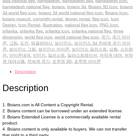
asia national flag
,
bangladesh
,
bangladesh flag
,
bangladesh icon
,
bangladesh national flag
,
boians
,
boians 3d
,
Boians 3D Icon
,
boians
3d world flag icon
,
boians 3d world national flag icon
,
Boians Icon
,
boians mascot
,
copyright rental
,
design rental
,
flag icon
,
Icon
Design
,
Icon Rental
,
Illustration
,
national flag icon
,
PNG Icon
,
srilanka
,
srilanka flag
,
srilanka icon
,
srilanka national flag
,
three
dimension
,
world flag icon
,
world national flag icon
,
국기
,
국기 아이
콘
,
그림
,
도안
,
방글라데시
,
보이안스
,
보이안스 3d 전세계 국기 아이
콘
,
보이안스 그림
,
보이안스 아이콘
,
보이안스 일러스트
,
삽화
,
스리랑
카
,
아이콘대여
,
이미지
,
일러스트
,
일러스트레이션
,
저작권 대여
,
저작
권 대여상품
,
전세계 국기
,
조주영 3D
,
조주영 아이콘
Description
Description
1. Boians.com is All Content a Copyright Rental.
2. Boians content can be borrowed under an extended license.
3. Boians Extended License is a commercially available rental
product.
4. Boians content is only available to buyers. We can not transfer
that right to a third party.