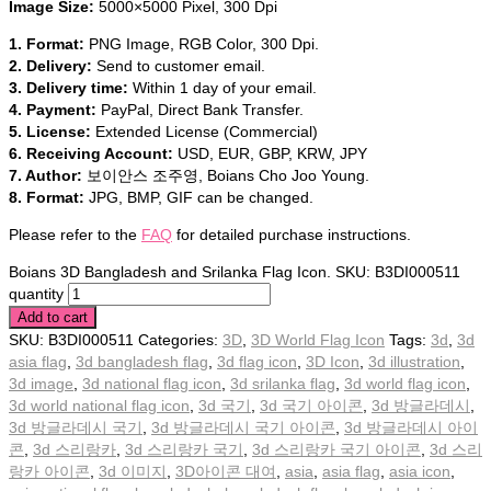
Image Size:
5000×5000 Pixel, 300 Dpi
1. Format:
PNG Image, RGB Color, 300 Dpi.
2. Delivery:
Send to customer email.
3. Delivery time:
Within 1 day of your email.
4. Payment:
PayPal, Direct Bank Transfer.
5. License:
Extended License (Commercial)
6. Receiving Account:
USD, EUR, GBP, KRW, JPY
7. Author:
보이안스 조주영, Boians Cho Joo Young.
8. Format:
JPG, BMP, GIF can be changed.
Please refer to the
FAQ
for detailed purchase instructions.
Boians 3D Bangladesh and Srilanka Flag Icon. SKU: B3DI000511
quantity
Add to cart
SKU:
B3DI000511
Categories:
3D
,
3D World Flag Icon
Tags:
3d
,
3d
asia flag
,
3d bangladesh flag
,
3d flag icon
,
3D Icon
,
3d illustration
,
3d image
,
3d national flag icon
,
3d srilanka flag
,
3d world flag icon
,
3d world national flag icon
,
3d 국기
,
3d 국기 아이콘
,
3d 방글라데시
,
3d 방글라데시 국기
,
3d 방글라데시 국기 아이콘
,
3d 방글라데시 아이
콘
,
3d 스리랑카
,
3d 스리랑카 국기
,
3d 스리랑카 국기 아이콘
,
3d 스리
랑카 아이콘
,
3d 이미지
,
3D아이콘 대여
,
asia
,
asia flag
,
asia icon
,