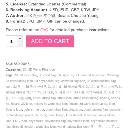
5. License:
Extended License (Commercial)
6. Receiving Account:
USD, EUR, GBP, KRW, JPY
7. Author:
보이안스 조주영, Boians Cho Joo Young.
8. Format:
JPG, BMP, GIF can be changed.
Please refer to the
FAQ
for detailed purchase instructions.
Boians
ADD TO CART
3D
Chad
and
Seychelles
SKU:
B3DI000471
Flag
Categories:
3D
,
3D World Flag Icon
Icon.
Tags:
3d
,
3d africa flag
,
3d chad flag
,
3d flag icon
,
3D Icon
,
3d illustration
,
3d image
,
SKU:
3d national flag icon
,
3d seychelles flag
,
3d world flag icon
,
3d world national flag
B3DI000471
icon
,
3d 국기
,
3d 국기 아이콘
,
3d 세이셸
,
3d 세이셸 국기
,
3d 세이셸 국기 아이콘
,
3d
quantity
세이셸 아이콘
,
3d 이미지
,
3d 차드
,
3d 차드 국기
,
3d 차드 국기 아이콘
,
3d 차드 아이
콘
,
3D아이콘 대여
,
africa
,
africa flag
,
africa icon
,
africa national flag
,
boians
,
boians
3d
,
Boians 3D Icon
,
boians 3d world flag icon
,
boians 3d world national flag icon
,
Boians Icon
,
boians mascot
,
chad
,
chad flag
,
chad icon
,
chad national flag
,
copyright
rental
,
design rental
,
flag icon
,
Icon Design
,
Icon Rental
,
Illustration
,
national flag
icon
,
PNG Icon
,
seychelles
,
seychelles flag
,
seychelles icon
,
seychelles national
flag
,
three dimension
,
world flag icon
,
world national flag icon
,
국기
,
국기 아이콘
,
그