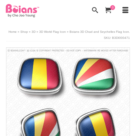
0
Home
»
Shop
»
3D
»
3D World Flag Icon
»
Boians 3D Chad and Seychelles Flag Icon.
SKU: B3DI000471