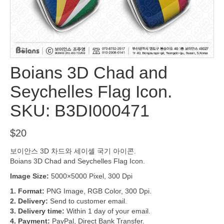
Boians 3D Chad and
Seychelles Flag Icon.
SKU: B3DI000471
$
20
보이안스 3D 차드와 세이셸 국기 아이콘.
Boians 3D Chad and Seychelles Flag Icon.
Image Size:
5000×5000 Pixel, 300 Dpi
1. Format:
PNG Image, RGB Color, 300 Dpi.
2. Delivery:
Send to customer email.
3. Delivery time:
Within 1 day of your email.
4. Payment:
PayPal, Direct Bank Transfer.