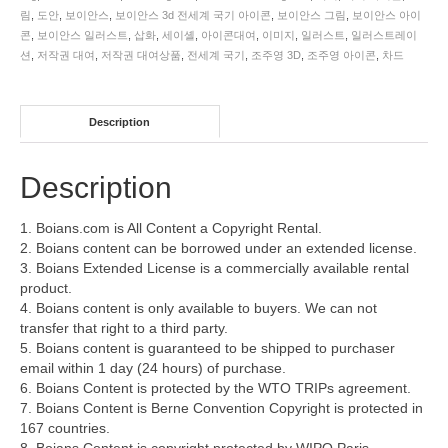
림
,
도안
,
보이안스
,
보이안스 3d 전세계 국기 아이콘
,
보이안스 그림
,
보이안스 아이
콘
,
보이안스 일러스트
,
삽화
,
세이셸
,
아이콘대여
,
이미지
,
일러스트
,
일러스트레이
션
,
저작권 대여
,
저작권 대여상품
,
전세계 국기
,
조주영 3D
,
조주영 아이콘
,
차드
Description
Description
1. Boians.com is All Content a Copyright Rental.
2. Boians content can be borrowed under an extended license.
3. Boians Extended License is a commercially available rental
product.
4. Boians content is only available to buyers. We can not
transfer that right to a third party.
5. Boians content is guaranteed to be shipped to purchaser
email within 1 day (24 hours) of purchase.
6. Boians Content is protected by the WTO TRIPs agreement.
7. Boians Content is Berne Convention Copyright is protected in
167 countries.