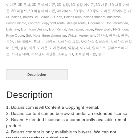
아이콘
,
3D 문서
,
3D 문서 아이콘
,
3D 상장
,
3D 상장 아이콘
,
3D 서류
,
3D 서류 아이
콘
,
3D 약정서
,
3D 약정서 아이콘
,
3d 이미지
,
3D 종이
,
3D 종이 아이콘
,
3D아이콘 대
여
,
boians
,
boians 3d
,
Boians 3D Icon
,
Boians Icon
,
boians mascot
,
business
,
communicate
,
contract
,
copyright rental
,
design rental
,
Document
,
Documentation
,
Estimate
,
Icon
,
Icon Design
,
Icon Rental
,
Illustration
,
paper
,
Paperwork
,
PNG Icon
,
Price Quote
,
Sold Note
,
three dimension
,
Written Agreement
,
계약서
,
공문서
,
공증
,
도안
,
매매계약서
,
문서
,
보이안스
,
보이안스 그림
,
보이안스 일러스트
,
보이안스 캐릭
터
,
삽화
,
상장
,
서류
,
아이콘
,
아이콘대여
,
약정서
,
이미지
,
일러스트
,
일러스트레이
션
,
저작권 대여
,
저작권 대여상품
,
조주영 3D
,
조주영 아이콘
,
종이
Description
Description
1. Boians.com is All Content a Copyright Rental.
2. Boians content can be borrowed under an extended license.
3. Boians Extended License is a commercially available rental
product.
4. Boians content is only available to buyers. We can not