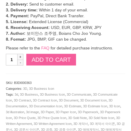
2. Delivery:
Send to customer email.
3. Delivery time:
Within 1 day of your email.
4. Payment:
PayPal, Direct Bank Transfer.
5. License:
Extended License (Commercial)
6. Receiving Account:
USD, EUR, GBP, KRW, JPY
7. Author:
보이안스 조주영, Boians Cho Joo Young.
8. Format:
JPG, BMP, GIF can be changed.
Please refer to the
FAQ
for detailed purchase instructions.
Boians
ADD TO CART
3D
Papers
and
magnifying
SKU:
B3DI000363
glass
Categories:
3D
,
3D Business Icon
Icon
Tags:
3d
,
3D Business
,
3D Business Icon
,
3D Communicate
,
3D Communicate
sets.
Icon
,
3D Contract
,
3D Contract Icon
,
3D Document
,
3D Document Icon
,
3D
SKU:
Documentation
,
3D Documentation Icon
,
3D Estimate
,
3D Estimate Icon
,
3D Icon
,
B3DI000363
3d illustration
,
3d image
,
3D Paper
,
3D Paper Icon
,
3D Paperwork
,
3D Paperwork
quantity
Icon
,
3D Price Quote
,
3D Price Quote Icon
,
3D Sold Note
,
3D Sold Note Icon
,
3D
Written Agreement
,
3D Written Agreement Icon
,
3D 계약서
,
3D 계약서 아이콘
,
3D 공
문서
,
3D 공문서 아이콘
,
3D 공증
,
3D 공증 아이콘
,
3D 매매계약서
,
3D 매매계약서