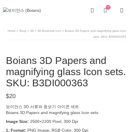
0
Home
»
Shop
»
3D
»
3D Business Icon
»
Boians 3D Papers and magnifying glass Icon
sets. SKU: B3DI000363
Boians 3D Papers and
magnifying glass Icon sets.
SKU: B3DI000363
$
20
보이안스 3D 서류와 돋보기 아이콘 세트.
Boians 3D Papers and magnifying glass Icon sets.
Image Size:
2500×2200 Pixel, 300 Dpi
1. Format:
PNG Image, RGB Color, 300 Dpi.