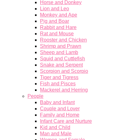
Horse and Donkey
Lion and Leo
Monkey and Ape
Pig and Boar
Rabbit and Hare
Rat and Mouse
Rooster and Chicken
Shrimp and Prawn
Sheep and Lamb
Squid and Cuttlefish
Snake and Serpent
Scorpion and Scorpio
Tiger and Tigress
Fish and Pisces
Mackerel and Herring
People
Baby and Infant
Couple and Lover
Family and Home
Infant Care and Nurture
Kid and Child
Man and Male
Women and Female