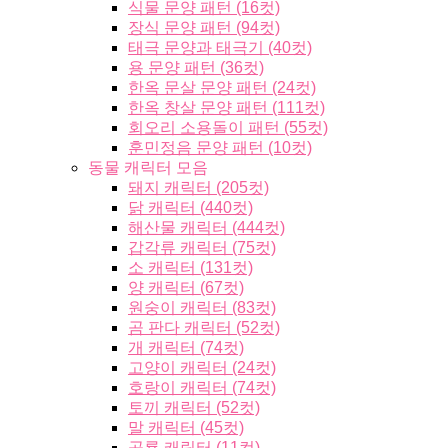
식물 문양 패턴 (16컷)
장식 문양 패턴 (94컷)
태극 문양과 태극기 (40컷)
용 문양 패턴 (36컷)
한옥 문살 문양 패턴 (24컷)
한옥 창살 문양 패턴 (111컷)
회오리 소용돌이 패턴 (55컷)
훈민정음 문양 패턴 (10컷)
동물 캐릭터 모음
돼지 캐릭터 (205컷)
닭 캐릭터 (440컷)
해산물 캐릭터 (444컷)
갑각류 캐릭터 (75컷)
소 캐릭터 (131컷)
양 캐릭터 (67컷)
원숭이 캐릭터 (83컷)
곰 판다 캐릭터 (52컷)
개 캐릭터 (74컷)
고양이 캐릭터 (24컷)
호랑이 캐릭터 (74컷)
토끼 캐릭터 (52컷)
말 캐릭터 (45컷)
공룡 캐릭터 (11컷)