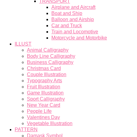
TRANSPORT
Airplane and Aircraft
Boat and Ship
Balloon and Airship
Car and Truck
Train and Locomotive
Motorcycle and Motorbike
ILLUST
Animal Calligraphy
Body Line Calligraphy
Business Calligraphy
Christmas Card
Couple Illustration
Typography Arts
Fruit Illustration
Game Illustration
Sport Calligraphy
New Year Card
People Life
Valentines Day
Vegetable Illustration
PATTERN
Damask Symbol