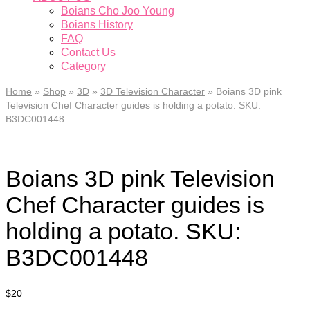
Boians Cho Joo Young
Boians History
FAQ
Contact Us
Category
Home
»
Shop
»
3D
»
3D Television Character
»
Boians 3D pink
Television Chef Character guides is holding a potato. SKU:
B3DC001448
Boians 3D pink Television
Chef Character guides is
holding a potato. SKU:
B3DC001448
$
20