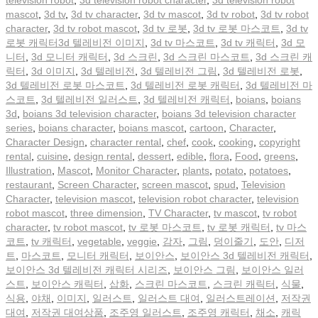
mascot
,
3d tv
,
3d tv character
,
3d tv mascot
,
3d tv robot
,
3d tv robot
character
,
3d tv robot mascot
,
3d tv 로봇
,
3d tv 로봇 마스코트
,
3d tv
로봇 캐릭터3d 텔레비전 이미지
,
3d tv 마스코트
,
3d tv 캐릭터
,
3d 모
니터
,
3d 모니터 캐릭터
,
3d 스크린
,
3d 스크린 마스코트
,
3d 스크린 캐
릭터
,
3d 이미지
,
3d 텔레비전
,
3d 텔레비전 그림
,
3d 텔레비전 로봇
,
3d 텔레비전 로봇 마스코트
,
3d 텔레비전 로봇 캐릭터
,
3d 텔레비전 마
스코트
,
3d 텔레비전 일러스트
,
3d 텔레비전 캐릭터
,
boians
,
boians
3d
,
boians 3d television character
,
boians 3d television character
series
,
boians character
,
boians mascot
,
cartoon
,
Character
,
Character Design
,
character rental
,
chef
,
cook
,
cooking
,
copyright
rental
,
cuisine
,
design rental
,
dessert
,
edible
,
flora
,
Food
,
greens
,
Illustration
,
Mascot
,
Monitor Character
,
plants
,
potato
,
potatoes
,
restaurant
,
Screen Character
,
screen mascot
,
spud
,
Television
Character
,
television mascot
,
television robot character
,
television
robot mascot
,
three dimension
,
TV Character
,
tv mascot
,
tv robot
character
,
tv robot mascot
,
tv 로봇 마스코트
,
tv 로봇 캐릭터
,
tv 마스
코트
,
tv 캐릭터
,
vegetable
,
veggie
,
감자
,
그림
,
덩이줄기
,
도안
,
디저
트
,
마스코트
,
모니터 캐릭터
,
보이안스
,
보이안스 3d 텔레비전 캐릭터
,
보이안스 3d 텔레비전 캐릭터 시리즈
,
보이안스 그림
,
보이안스 일러
스트
,
보이안스 캐릭터
,
삽화
,
스크린 마스코트
,
스크린 캐릭터
,
식물
,
식용
,
야채
,
이미지
,
일러스트
,
일러스트 대여
,
일러스트레이션
,
저작권
대여
,
저작권 대여상품
,
조주영 일러스트
,
조주영 캐릭터
,
채소
,
캐릭