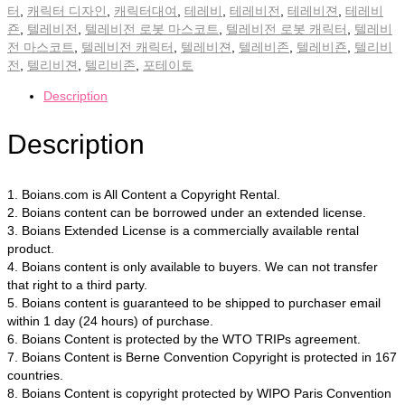
터
,
캐릭터 디자인
,
캐릭터대여
,
테레비
,
테레비전
,
테레비젼
,
테레비
죤
,
텔레비전
,
텔레비전 로봇 마스코트
,
텔레비전 로봇 캐릭터
,
텔레비
전 마스코트
,
텔레비전 캐릭터
,
텔레비젼
,
텔레비존
,
텔레비죤
,
텔리비
전
,
텔리비젼
,
텔리비존
,
포테이토
Description
Description
1. Boians.com is All Content a Copyright Rental.
2. Boians content can be borrowed under an extended license.
3. Boians Extended License is a commercially available rental
product.
4. Boians content is only available to buyers. We can not transfer
that right to a third party.
5. Boians content is guaranteed to be shipped to purchaser email
within 1 day (24 hours) of purchase.
6. Boians Content is protected by the WTO TRIPs agreement.
7. Boians Content is Berne Convention Copyright is protected in 167
countries.
8. Boians Content is copyright protected by WIPO Paris Convention