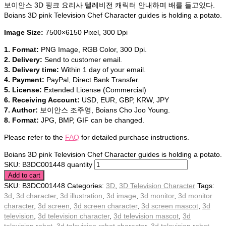
보이안스 3D 핑크 요리사 텔레비전 캐릭터 안내하며 배를 들고있다.
Boians 3D pink Television Chef Character guides is holding a potato.
Image Size:
7500×6150 Pixel, 300 Dpi
1. Format:
PNG Image, RGB Color, 300 Dpi.
2. Delivery:
Send to customer email.
3. Delivery time:
Within 1 day of your email.
4. Payment:
PayPal, Direct Bank Transfer.
5. License:
Extended License (Commercial)
6. Receiving Account:
USD, EUR, GBP, KRW, JPY
7. Author:
보이안스 조주영, Boians Cho Joo Young.
8. Format:
JPG, BMP, GIF can be changed.
Please refer to the
FAQ
for detailed purchase instructions.
Boians 3D pink Television Chef Character guides is holding a potato.
SKU: B3DC001448 quantity
Add to cart
SKU:
B3DC001448
Categories:
3D
,
3D Television Character
Tags:
3d
,
3d character
,
3d illustration
,
3d image
,
3d monitor
,
3d monitor
character
,
3d screen
,
3d screen character
,
3d screen mascot
,
3d
television
,
3d television character
,
3d television mascot
,
3d
television robot
,
3d television robot character
,
3d television robot