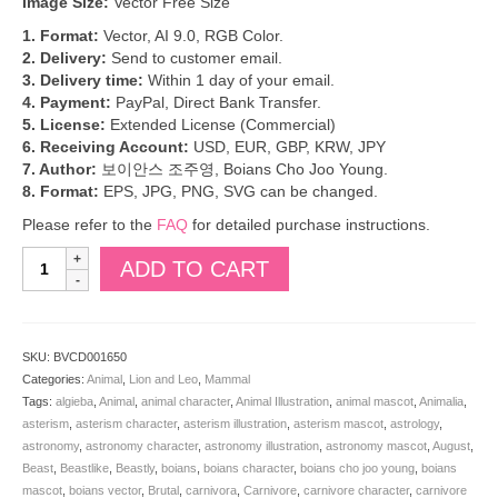
Image Size:
Vector Free Size
1. Format:
Vector, AI 9.0, RGB Color.
2. Delivery:
Send to customer email.
3. Delivery time:
Within 1 day of your email.
4. Payment:
PayPal, Direct Bank Transfer.
5. License:
Extended License (Commercial)
6. Receiving Account:
USD, EUR, GBP, KRW, JPY
7. Author:
보이안스 조주영, Boians Cho Joo Young.
8. Format:
EPS, JPG, PNG, SVG can be changed.
Please refer to the
FAQ
for detailed purchase instructions.
Boians
ADD TO CART
Vector
Lion
Character
holding
SKU:
BVCD001650
a
Categories:
Animal
,
Lion and Leo
,
Mammal
board.
Tags:
algieba
,
Animal
,
animal character
,
Animal Illustration
,
animal mascot
,
Animalia
,
Illustration
asterism
,
asterism character
,
asterism illustration
,
asterism mascot
,
astrology
,
of
astronomy
,
astronomy character
,
astronomy illustration
,
astronomy mascot
,
August
,
Isolated
Beast
,
Beastlike
,
Beastly
,
boians
,
boians character
,
boians cho joo young
,
boians
Lion.
mascot
,
boians vector
,
Brutal
,
carnivora
,
Carnivore
,
carnivore character
,
carnivore