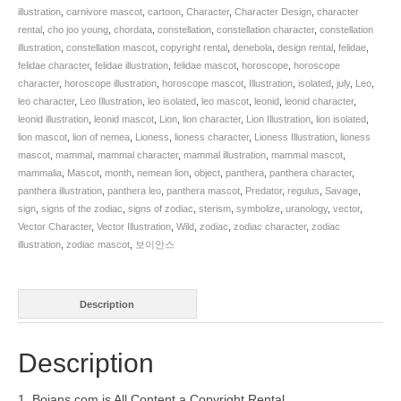
SKU:
illustration
,
carnivore mascot
,
cartoon
,
Character
,
Character Design
,
character
BVCD001650
rental
,
cho joo young
,
chordata
,
constellation
,
constellation character
,
constellation
quantity
illustration
,
constellation mascot
,
copyright rental
,
denebola
,
design rental
,
felidae
,
felidae character
,
felidae illustration
,
felidae mascot
,
horoscope
,
horoscope
character
,
horoscope illustration
,
horoscope mascot
,
Illustration
,
isolated
,
july
,
Leo
,
leo character
,
Leo Illustration
,
leo isolated
,
leo mascot
,
leonid
,
leonid character
,
leonid illustration
,
leonid mascot
,
Lion
,
lion character
,
Lion Illustration
,
lion isolated
,
lion mascot
,
lion of nemea
,
Lioness
,
lioness character
,
Lioness Illustration
,
lioness
mascot
,
mammal
,
mammal character
,
mammal illustration
,
mammal mascot
,
mammalia
,
Mascot
,
month
,
nemean lion
,
object
,
panthera
,
panthera character
,
panthera illustration
,
panthera leo
,
panthera mascot
,
Predator
,
regulus
,
Savage
,
sign
,
signs of the zodiac
,
signs of zodiac
,
sterism
,
symbolize
,
uranology
,
vector
,
Vector Character
,
Vector Illustration
,
Wild
,
zodiac
,
zodiac character
,
zodiac
illustration
,
zodiac mascot
,
보이안스
Description
Description
1. Boians.com is All Content a Copyright Rental.