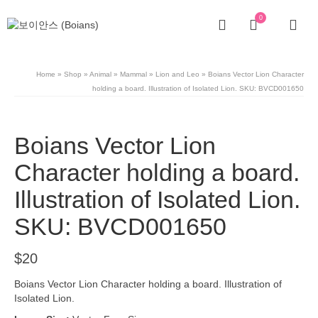
0
Home
»
Shop
»
Animal
»
Mammal
»
Lion and Leo
»
Boians Vector Lion Character
holding a board. Illustration of Isolated Lion. SKU: BVCD001650
Boians Vector Lion
Character holding a board.
Illustration of Isolated Lion.
SKU: BVCD001650
$
20
Boians Vector Lion Character holding a board. Illustration of
Isolated Lion.