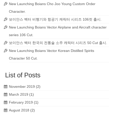
New Launching Boians Cho Joo Young Custom Order
Character.
보이안스 벡터 비행기와 항공기 캐릭터 시리즈 106컷 출시.
New Launching Boians Vector Airplane and Aircraft character
series 106 Cut.
보이안스 벡터 한국의 전통술 소주 캐릭터 시리즈 50 Cut 출시.
New Launching Boians Vector Korean Distilled Spirits
Character 50 Cut.
List of Posts
November 2019
(2)
March 2019
(1)
February 2019
(1)
August 2018
(2)