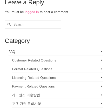
Leave a Reply
You must be
logged in
to post a comment.
Search
for:
Category
FAQ
Customer Related Questions
Format Related Questions
Licensing Related Questions
Payment Related Questions
라이센스 이용방법
포맷 관련 문의사항