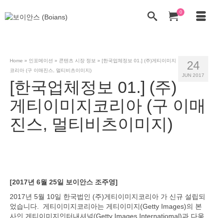
0
Home
»
인포메이션
»
콘텐츠 시장 정보
»
[한국업체정보 01.] (주)게티이미지
24
코리아 (구 이매진스, 멀티비츠이미지)
JUN 2017
[한국업체정보 01.] (주)
게티이미지코리아 (구 이매
진스, 멀티비츠이미지)
[2017년 6월 25일 보이안스 조주영]
2017년 5월 10일 한국법인 (주)게티이미지코리아 가 신규 설립되
었습니다. 게티이미지코리아는 게티이미지(Getty Images)의 본
사인 게티이미지인터내셔널(Getty Images Internatiomal)과 다움