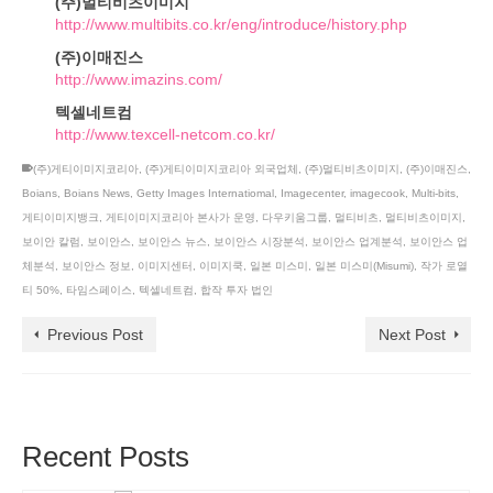
(주)멀티비츠이미지
http://www.multibits.co.kr/eng/introduce/history.php
(주)이매진스
http://www.imazins.com/
텍셀네트컴
http://www.texcell-netcom.co.kr/
(주)게티이미지코리아
,
(주)게티이미지코리아 외국업체
,
(주)멀티비츠이미지
,
(주)이매진스
,
Boians
,
Boians News
,
Getty Images Internatiomal
,
Imagecenter
,
imagecook
,
Multi-bits
,
게티이미지뱅크
,
게티이미지코리아 본사가 운영
,
다우키움그룹
,
멀티비츠
,
멀티비츠이미지
,
보이안 칼럼
,
보이안스
,
보이안스 뉴스
,
보이안스 시장분석
,
보이안스 업계분석
,
보이안스 업
체분석
,
보이안스 정보
,
이미지센터
,
이미지쿡
,
일본 미스미
,
일본 미스미(Misumi)
,
작가 로열
티 50%
,
타임스페이스
,
텍셀네트컴
,
합작 투자 법인
Previous Post
Next Post
Recent Posts