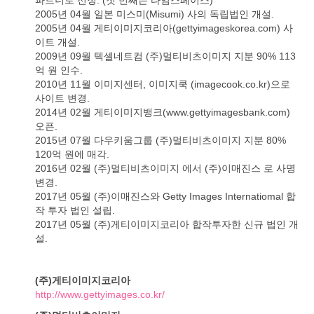
파트너로 선정. (첫 번째는 타임스페이스)
2005년 04월 일본 미스미(Misumi) 사의 독립법인 개설.
2005년 04월 게티이미지코리아(gettyimageskorea.com) 사
이트 개설.
2009년 09월 텍셀네트컴 (주)멀티비츠이미지 지분 90% 113
억 원 인수.
2010년 11월 이미지센터, 이미지쿡 (imagecook.co.kr)으로
사이트 변경.
2014년 02월 게티이미지뱅크(www.gettyimagesbank.com)
오픈.
2015년 07월 다우키움그룹 (주)멀티비츠이미지 지분 80%
120억 원에 매각.
2016년 02월 (주)멀티비츠이미지 에서 (주)이매진스 로 사명
변경.
2017년 05월 (주)이매진스와 Getty Images Internatiomal 합
작 투자 법인 설립.
2017년 05월 (주)게티이미지코리아 합작투자한 신규 법인 개
설.
(주)게티이미지코리아
http://www.gettyimages.co.kr/