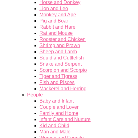
Horse and Donkey
Lion and Leo
Monkey and Ape
Pig and Boar
Rabbit and Hare
Rat and Mouse
Rooster and Chicken
Shrimp and Prawn
Sheep and Lamb
Squid and Cuttlefish
Snake and Serpent
Scorpion and Scorpio
Tiger and Tigress
Fish and Pisces
Mackerel and Herring
People
Baby and Infant
Couple and Lover
Family and Home
Infant Care and Nurture
Kid and Child
Man and Male
Women and Female