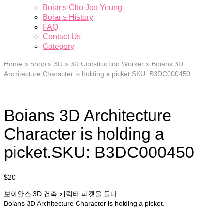
Boians Cho Joo Young
Boians History
FAQ
Contact Us
Category
Home
»
Shop
»
3D
»
3D Construction Worker
»
Boians 3D
Architecture Character is holding a picket.SKU: B3DC000450
Boians 3D Architecture
Character is holding a
picket.SKU: B3DC000450
$
20
보이안스 3D 건축 캐릭터 피켓을 들다.
Boians 3D Architecture Character is holding a picket.