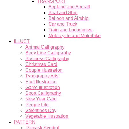
TRANSPORT
Airplane and Aircraft
Boat and Ship
Balloon and Airship
Car and Truck
Train and Locomotive
Motorcycle and Motorbike
ILLUST
Animal Calligraphy
Body Line Calligraphy
Business Calligraphy
Christmas Card
Couple Illustration
Typography Arts
Fruit Illustration
Game Illustration
Sport Calligraphy
New Year Card
People Life
Valentines Day
Vegetable Illustration
PATTERN
Damask Symbol