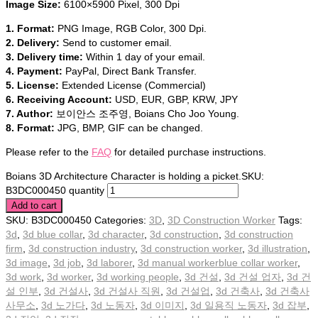
Image Size:
6100×5900 Pixel, 300 Dpi
1. Format:
PNG Image, RGB Color, 300 Dpi.
2. Delivery:
Send to customer email.
3. Delivery time:
Within 1 day of your email.
4. Payment:
PayPal, Direct Bank Transfer.
5. License:
Extended License (Commercial)
6. Receiving Account:
USD, EUR, GBP, KRW, JPY
7. Author:
보이안스 조주영, Boians Cho Joo Young.
8. Format:
JPG, BMP, GIF can be changed.
Please refer to the
FAQ
for detailed purchase instructions.
Boians 3D Architecture Character is holding a picket.SKU:
B3DC000450 quantity
Add to cart
SKU:
B3DC000450
Categories:
3D
,
3D Construction Worker
Tags:
3d
,
3d blue collar
,
3d character
,
3d construction
,
3d construction
firm
,
3d construction industry
,
3d construction worker
,
3d illustration
,
3d image
,
3d job
,
3d laborer
,
3d manual workerblue collar worker
,
3d work
,
3d worker
,
3d working people
,
3d 건설
,
3d 건설 업자
,
3d 건
설 인부
,
3d 건설사
,
3d 건설사 직원
,
3d 건설업
,
3d 건축사
,
3d 건축사
사무소
,
3d 노가다
,
3d 노동자
,
3d 이미지
,
3d 일용직 노동자
,
3d 잡부
,