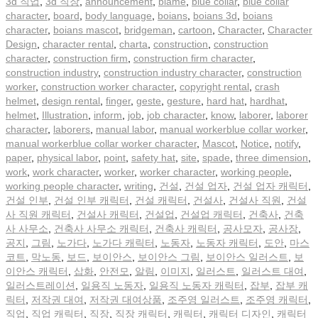
3d 직업
,
3d 직장
,
announcement
,
blame
,
blue collar
,
blue collar
character
,
board
,
body language
,
boians
,
boians 3d
,
boians
character
,
boians mascot
,
bridgeman
,
cartoon
,
Character
,
Character
Design
,
character rental
,
charta
,
construction
,
construction
character
,
construction firm
,
construction firm character
,
construction industry
,
construction industry character
,
construction
worker
,
construction worker character
,
copyright rental
,
crash
helmet
,
design rental
,
finger
,
geste
,
gesture
,
hard hat
,
hardhat
,
helmet
,
Illustration
,
inform
,
job
,
job character
,
know
,
laborer
,
laborer
character
,
laborers
,
manual labor
,
manual workerblue collar worker
,
manual workerblue collar worker character
,
Mascot
,
Notice
,
notify
,
paper
,
physical labor
,
point
,
safety hat
,
site
,
spade
,
three dimension
,
work
,
work character
,
worker
,
worker character
,
working people
,
working people character
,
writing
,
건설
,
건설 업자
,
건설 업자 캐릭터
,
건설 인부
,
건설 인부 캐릭터
,
건설 캐릭터
,
건설사
,
건설사 직원
,
건설
사 직원 캐릭터
,
건설사 캐릭터
,
건설업
,
건설업 캐릭터
,
건축사
,
건축
사 사무소
,
건축사 사무소 캐릭터
,
건축사 캐릭터
,
공사모자
,
공사장
,
공지
,
그림
,
노가다
,
노가다 캐릭터
,
노동자
,
노동자 캐릭터
,
도안
,
마스
코트
,
막노동
,
보드
,
보이안스
,
보이안스 그림
,
보이안스 일러스트
,
보
이안스 캐릭터
,
삽화
,
안전모
,
알림
,
이미지
,
일러스트
,
일러스트 대여
,
일러스트레이션
,
일용직 노동자
,
일용직 노동자 캐릭터
,
잡부
,
잡부 캐
릭터
,
저작권 대여
,
저작권 대여상품
,
조주영 일러스트
,
조주영 캐릭터
,
직업
,
직업 캐릭터
,
직장
,
직장 캐릭터
,
캐릭터
,
캐릭터 디자인
,
캐릭터