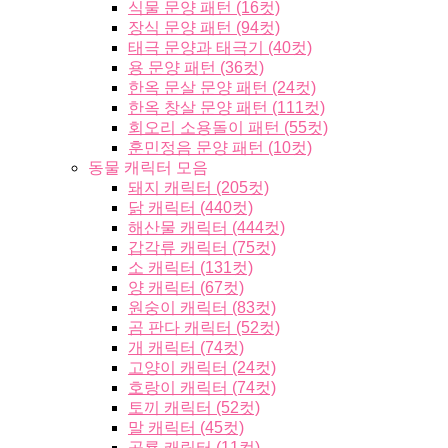
식물 문양 패턴 (16컷)
장식 문양 패턴 (94컷)
태극 문양과 태극기 (40컷)
용 문양 패턴 (36컷)
한옥 문살 문양 패턴 (24컷)
한옥 창살 문양 패턴 (111컷)
회오리 소용돌이 패턴 (55컷)
훈민정음 문양 패턴 (10컷)
동물 캐릭터 모음
돼지 캐릭터 (205컷)
닭 캐릭터 (440컷)
해산물 캐릭터 (444컷)
갑각류 캐릭터 (75컷)
소 캐릭터 (131컷)
양 캐릭터 (67컷)
원숭이 캐릭터 (83컷)
곰 판다 캐릭터 (52컷)
개 캐릭터 (74컷)
고양이 캐릭터 (24컷)
호랑이 캐릭터 (74컷)
토끼 캐릭터 (52컷)
말 캐릭터 (45컷)
공룡 캐릭터 (11컷)