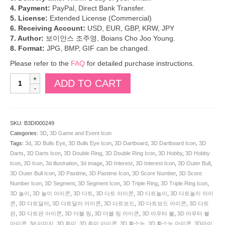
4. Payment:
PayPal, Direct Bank Transfer.
5. License:
Extended License (Commercial)
6. Receiving Account:
USD, EUR, GBP, KRW, JPY
7. Author:
보이안스 조주영, Boians Cho Joo Young.
8. Format:
JPG, BMP, GIF can be changed.
Please refer to the
FAQ
for detailed purchase instructions.
Boians
ADD TO CART
3D
Darts
Icon.
SKU:
SKU:
B3DI000249
B3DI000249
Categories:
3D
,
3D Game and Event Icon
quantity
Tags:
3d
,
3D Bulls Eye
,
3D Bulls Eye Icon
,
3D Dartboard
,
3D Dartboard Icon
,
3D
Darts
,
3D Darts Icon
,
3D Double Ring
,
3D Double Ring Icon
,
3D Hobby
,
3D Hobby
Icon
,
3D Icon
,
3d illustration
,
3d image
,
3D Interest
,
3D Interest Icon
,
3D Outer Bull
,
3D Outer Bull Icon
,
3D Pastime
,
3D Pastime Icon
,
3D Score Number
,
3D Score
Number Icon
,
3D Segment
,
3D Segment Icon
,
3D Triple Ring
,
3D Triple Ring Icon
,
3D 놀이
,
3D 놀이 아이콘
,
3D 다트
,
3D 다트 아이콘
,
3D 다트놀이
,
3D 다트놀이 아이
콘
,
3D 다트달러
,
3D 다트달러 아이콘
,
3D 다트보드
,
3D 다트보드 아이콘
,
3D 다트
판
,
3D 다트판 아이콘
,
3D 더블 링
,
3D 더블 링 아이콘
,
3D 아우터 불
,
3D 아우터 불
아이콘
,
3d 이미지
,
3D 취미
,
3D 취미 아이콘
,
3D 황소눈
,
3D 황소눈 아이콘
,
3D아이