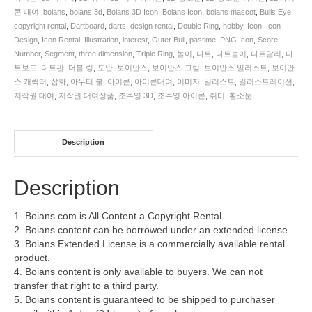
콘 대여
,
boians
,
boians 3d
,
Boians 3D Icon
,
Boians Icon
,
boians mascot
,
Bulls Eye
,
copyright rental
,
Dartboard
,
darts
,
design rental
,
Double Ring
,
hobby
,
Icon
,
Icon
Design
,
Icon Rental
,
Illustration
,
interest
,
Outer Bull
,
pastime
,
PNG Icon
,
Score
Number
,
Segment
,
three dimension
,
Triple Ring
,
놀이
,
다트
,
다트놀이
,
다트달러
,
다
트보드
,
다트판
,
더블 링
,
도안
,
보이안스
,
보이안스 그림
,
보이안스 일러스트
,
보이안
스 캐릭터
,
삽화
,
아우터 불
,
아이콘
,
아이콘대여
,
이미지
,
일러스트
,
일러스트레이션
,
저작권 대여
,
저작권 대여상품
,
조주영 3D
,
조주영 아이콘
,
취미
,
황소눈
Description
Description
1. Boians.com is All Content a Copyright Rental.
2. Boians content can be borrowed under an extended license.
3. Boians Extended License is a commercially available rental
product.
4. Boians content is only available to buyers. We can not
transfer that right to a third party.
5. Boians content is guaranteed to be shipped to purchaser