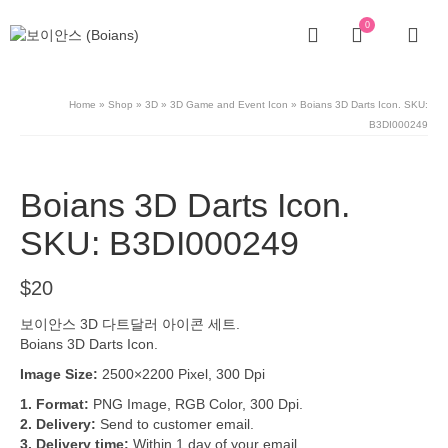
0
Home
»
Shop
»
3D
»
3D Game and Event Icon
»
Boians 3D Darts Icon. SKU:
B3DI000249
Boians 3D Darts Icon.
SKU: B3DI000249
$
20
보이안스 3D 다트달러 아이콘 세트.
Boians 3D Darts Icon.
Image Size:
2500×2200 Pixel, 300 Dpi
1. Format:
PNG Image, RGB Color, 300 Dpi.
2. Delivery:
Send to customer email.
3. Delivery time:
Within 1 day of your email.