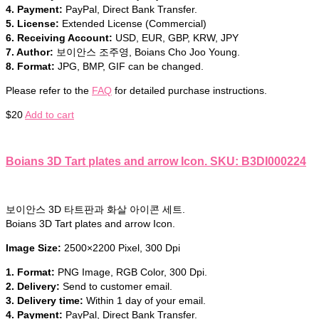
4. Payment:
PayPal, Direct Bank Transfer.
5. License:
Extended License (Commercial)
6. Receiving Account:
USD, EUR, GBP, KRW, JPY
7. Author:
보이안스 조주영, Boians Cho Joo Young.
8. Format:
JPG, BMP, GIF can be changed.
Please refer to the
FAQ
for detailed purchase instructions.
$
20
Add to cart
Boians 3D Tart plates and arrow Icon. SKU: B3DI000224
보이안스 3D 타트판과 화살 아이콘 세트.
Boians 3D Tart plates and arrow Icon.
Image Size:
2500×2200 Pixel, 300 Dpi
1. Format:
PNG Image, RGB Color, 300 Dpi.
2. Delivery:
Send to customer email.
3. Delivery time:
Within 1 day of your email.
4. Payment:
PayPal, Direct Bank Transfer.