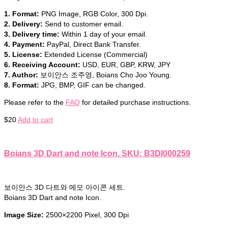
1. Format:
PNG Image, RGB Color, 300 Dpi.
2. Delivery:
Send to customer email.
3. Delivery time:
Within 1 day of your email.
4. Payment:
PayPal, Direct Bank Transfer.
5. License:
Extended License (Commercial)
6. Receiving Account:
USD, EUR, GBP, KRW, JPY
7. Author:
보이안스 조주영, Boians Cho Joo Young.
8. Format:
JPG, BMP, GIF can be changed.
Please refer to the
FAQ
for detailed purchase instructions.
$
20
Add to cart
Boians 3D Dart and note Icon. SKU: B3DI000259
보이안스 3D 다트와 메모 아이콘 세트.
Boians 3D Dart and note Icon.
Image Size:
2500×2200 Pixel, 300 Dpi