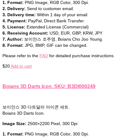
1. Format:
PNG Image, RGB Color, 300 Dpi.
2. Delivery:
Send to customer email.
3. Delivery time:
Within 1 day of your email.
4. Payment:
PayPal, Direct Bank Transfer.
5. License:
Extended License (Commercial)
6. Receiving Account:
USD, EUR, GBP, KRW, JPY
7. Author:
보이안스 조주영, Boians Cho Joo Young.
8. Format:
JPG, BMP, GIF can be changed.
Please refer to the
FAQ
for detailed purchase instructions.
$
20
Add to cart
Boians 3D Darts Icon. SKU: B3DI000249
보이안스 3D 다트달러 아이콘 세트.
Boians 3D Darts Icon.
Image Size:
2500×2200 Pixel, 300 Dpi
1. Format:
PNG Image, RGB Color, 300 Dpi.