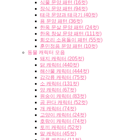
식물 문양 패턴 (16컷)
장식 문양 패턴 (94컷)
태극 문양과 태극기 (40컷)
용 문양 패턴 (36컷)
한옥 문살 문양 패턴 (24컷)
한옥 창살 문양 패턴 (111컷)
회오리 소용돌이 패턴 (55컷)
훈민정음 문양 패턴 (10컷)
동물 캐릭터 모음
돼지 캐릭터 (205컷)
닭 캐릭터 (440컷)
해산물 캐릭터 (444컷)
갑각류 캐릭터 (75컷)
소 캐릭터 (131컷)
양 캐릭터 (67컷)
원숭이 캐릭터 (83컷)
곰 판다 캐릭터 (52컷)
개 캐릭터 (74컷)
고양이 캐릭터 (24컷)
호랑이 캐릭터 (74컷)
토끼 캐릭터 (52컷)
말 캐릭터 (45컷)
공룡 캐릭터 (11컷)