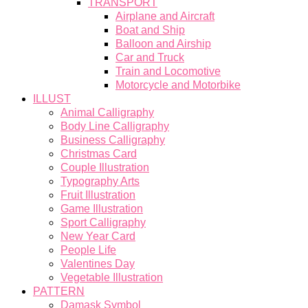
TRANSPORT
Airplane and Aircraft
Boat and Ship
Balloon and Airship
Car and Truck
Train and Locomotive
Motorcycle and Motorbike
ILLUST
Animal Calligraphy
Body Line Calligraphy
Business Calligraphy
Christmas Card
Couple Illustration
Typography Arts
Fruit Illustration
Game Illustration
Sport Calligraphy
New Year Card
People Life
Valentines Day
Vegetable Illustration
PATTERN
Damask Symbol