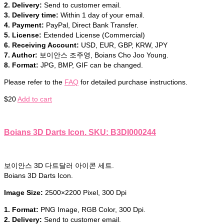
2. Delivery:
Send to customer email.
3. Delivery time:
Within 1 day of your email.
4. Payment:
PayPal, Direct Bank Transfer.
5. License:
Extended License (Commercial)
6. Receiving Account:
USD, EUR, GBP, KRW, JPY
7. Author:
보이안스 조주영, Boians Cho Joo Young.
8. Format:
JPG, BMP, GIF can be changed.
Please refer to the
FAQ
for detailed purchase instructions.
$
20
Add to cart
Boians 3D Darts Icon. SKU: B3DI000244
보이안스 3D 다트달러 아이콘 세트.
Boians 3D Darts Icon.
Image Size:
2500×2200 Pixel, 300 Dpi
1. Format:
PNG Image, RGB Color, 300 Dpi.
2. Delivery:
Send to customer email.