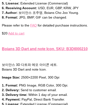
5. License:
Extended License (Commercial)
6. Receiving Account:
USD, EUR, GBP, KRW, JPY
7. Author:
보이안스 조주영, Boians Cho Joo Young.
8. Format:
JPG, BMP, GIF can be changed.
Please refer to the
FAQ
for detailed purchase instructions.
$
20
Add to cart
Boians 3D Dart and note Icon. SKU: B3DI000210
보이안스 3D 다트와 메모 아이콘 세트.
Boians 3D Dart and note Icon.
Image Size:
2500×2200 Pixel, 300 Dpi
1. Format:
PNG Image, RGB Color, 300 Dpi.
2. Delivery:
Send to customer email.
3. Delivery time:
Within 1 day of your email.
4. Payment:
PayPal, Direct Bank Transfer.
5. License:
Extended License (Commercial)