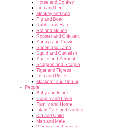
Horse and Donkey
Lion and Leo
Monkey and Ape
Pig and Boar
Rabbit and Hare
Rat and Mouse
Rooster and Chicken
Shrimp and Prawn
Sheep and Lamb
Squid and Cuttlefish
Snake and Serpent
Scorpion and Scorpio
Tiger and Tigress
Fish and Pisces
Mackerel and Herring
People
Baby and Infant
Couple and Lover
Family and Home
Infant Care and Nurture
Kid and Child
Man and Male
Women and Female