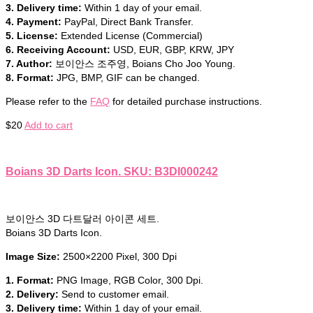
3. Delivery time:
Within 1 day of your email.
4. Payment:
PayPal, Direct Bank Transfer.
5. License:
Extended License (Commercial)
6. Receiving Account:
USD, EUR, GBP, KRW, JPY
7. Author:
보이안스 조주영, Boians Cho Joo Young.
8. Format:
JPG, BMP, GIF can be changed.
Please refer to the
FAQ
for detailed purchase instructions.
$
20
Add to cart
Boians 3D Darts Icon. SKU: B3DI000242
보이안스 3D 다트달러 아이콘 세트.
Boians 3D Darts Icon.
Image Size:
2500×2200 Pixel, 300 Dpi
1. Format:
PNG Image, RGB Color, 300 Dpi.
2. Delivery:
Send to customer email.
3. Delivery time:
Within 1 day of your email.