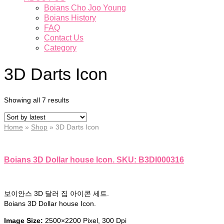
Boians Cho Joo Young
Boians History
FAQ
Contact Us
Category
3D Darts Icon
Showing all 7 results
Home
»
Shop
»
3D Darts Icon
Boians 3D Dollar house Icon. SKU: B3DI000316
보이안스 3D 달러 집 아이콘 세트.
Boians 3D Dollar house Icon.
Image Size:
2500×2200 Pixel, 300 Dpi