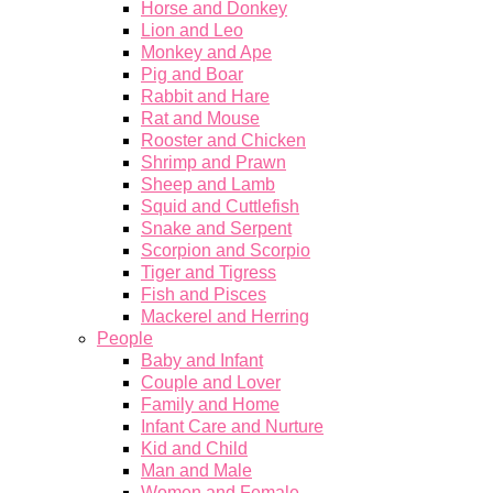
Horse and Donkey
Lion and Leo
Monkey and Ape
Pig and Boar
Rabbit and Hare
Rat and Mouse
Rooster and Chicken
Shrimp and Prawn
Sheep and Lamb
Squid and Cuttlefish
Snake and Serpent
Scorpion and Scorpio
Tiger and Tigress
Fish and Pisces
Mackerel and Herring
People
Baby and Infant
Couple and Lover
Family and Home
Infant Care and Nurture
Kid and Child
Man and Male
Women and Female