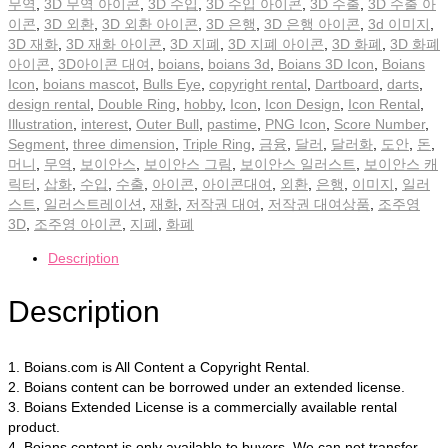
무역
,
3D 무역 아이콘
,
3D 수입
,
3D 수입 아이콘
,
3D 수출
,
3D 수출 아
이콘
,
3D 외환
,
3D 외환 아이콘
,
3D 은행
,
3D 은행 아이콘
,
3d 이미지
,
3D 재화
,
3D 재화 아이콘
,
3D 지폐
,
3D 지폐 아이콘
,
3D 화폐
,
3D 화폐
아이콘
,
3D아이콘 대여
,
boians
,
boians 3d
,
Boians 3D Icon
,
Boians
Icon
,
boians mascot
,
Bulls Eye
,
copyright rental
,
Dartboard
,
darts
,
design rental
,
Double Ring
,
hobby
,
Icon
,
Icon Design
,
Icon Rental
,
Illustration
,
interest
,
Outer Bull
,
pastime
,
PNG Icon
,
Score Number
,
Segment
,
three dimension
,
Triple Ring
,
금융
,
달러
,
달러화
,
도안
,
돈
,
머니
,
무역
,
보이안스
,
보이안스 그림
,
보이안스 일러스트
,
보이안스 캐
릭터
,
삽화
,
수입
,
수출
,
아이콘
,
아이콘대여
,
외환
,
은행
,
이미지
,
일러
스트
,
일러스트레이션
,
재화
,
저작권 대여
,
저작권 대여상품
,
조주영
3D
,
조주영 아이콘
,
지폐
,
화폐
Description
Description
1. Boians.com is All Content a Copyright Rental.
2. Boians content can be borrowed under an extended license.
3. Boians Extended License is a commercially available rental
product.
4. Boians content is only available to buyers. We can not transfer