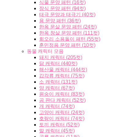
식물 문양 패턴 (16컷)
장식 문양 패턴 (94컷)
태극 문양과 태극기 (40컷)
용 문양 패턴 (36컷)
한옥 문살 문양 패턴 (24컷)
한옥 창살 문양 패턴 (111컷)
회오리 소용돌이 패턴 (55컷)
훈민정음 문양 패턴 (10컷)
동물 캐릭터 모음
돼지 캐릭터 (205컷)
닭 캐릭터 (440컷)
해산물 캐릭터 (444컷)
갑각류 캐릭터 (75컷)
소 캐릭터 (131컷)
양 캐릭터 (67컷)
원숭이 캐릭터 (83컷)
곰 판다 캐릭터 (52컷)
개 캐릭터 (74컷)
고양이 캐릭터 (24컷)
호랑이 캐릭터 (74컷)
토끼 캐릭터 (52컷)
말 캐릭터 (45컷)
공룡 캐릭터 (11컷)