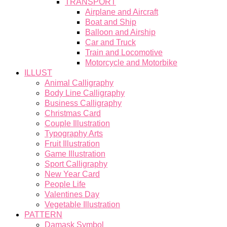
TRANSPORT
Airplane and Aircraft
Boat and Ship
Balloon and Airship
Car and Truck
Train and Locomotive
Motorcycle and Motorbike
ILLUST
Animal Calligraphy
Body Line Calligraphy
Business Calligraphy
Christmas Card
Couple Illustration
Typography Arts
Fruit Illustration
Game Illustration
Sport Calligraphy
New Year Card
People Life
Valentines Day
Vegetable Illustration
PATTERN
Damask Symbol