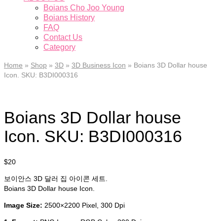
Boians Cho Joo Young
Boians History
FAQ
Contact Us
Category
Home
»
Shop
»
3D
»
3D Business Icon
»
Boians 3D Dollar house
Icon. SKU: B3DI000316
Boians 3D Dollar house
Icon. SKU: B3DI000316
$
20
보이안스 3D 달러 집 아이콘 세트.
Boians 3D Dollar house Icon.
Image Size:
2500×2200 Pixel, 300 Dpi