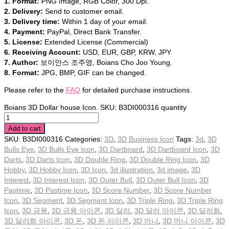
1. Format:
PNG Image, RGB Color, 300 Dpi.
2. Delivery:
Send to customer email.
3. Delivery time:
Within 1 day of your email.
4. Payment:
PayPal, Direct Bank Transfer.
5. License:
Extended License (Commercial)
6. Receiving Account:
USD, EUR, GBP, KRW, JPY
7. Author:
보이안스 조주영, Boians Cho Joo Young.
8. Format:
JPG, BMP, GIF can be changed.
Please refer to the
FAQ
for detailed purchase instructions.
Boians 3D Dollar house Icon. SKU: B3DI000316 quantity
Add to cart
SKU:
B3DI000316
Categories:
3D
,
3D Business Icon
Tags:
3d
,
3D
Bulls Eye
,
3D Bulls Eye Icon
,
3D Dartboard
,
3D Dartboard Icon
,
3D
Darts
,
3D Darts Icon
,
3D Double Ring
,
3D Double Ring Icon
,
3D
Hobby
,
3D Hobby Icon
,
3D Icon
,
3d illustration
,
3d image
,
3D
Interest
,
3D Interest Icon
,
3D Outer Bull
,
3D Outer Bull Icon
,
3D
Pastime
,
3D Pastime Icon
,
3D Score Number
,
3D Score Number
Icon
,
3D Segment
,
3D Segment Icon
,
3D Triple Ring
,
3D Triple Ring
Icon
,
3D 금융
,
3D 금융 아이콘
,
3D 달러
,
3D 달러 아이콘
,
3D 달러화
,
3D 달러화 아이콘
,
3D 돈
,
3D 돈 아이콘
,
3D 머니
,
3D 머니 아이콘
,
3D