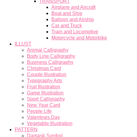
TRANSPORT
Airplane and Aircraft
Boat and Ship
Balloon and Airship
Car and Truck
Train and Locomotive
Motorcycle and Motorbike
ILLUST
Animal Calligraphy
Body Line Calligraphy
Business Calligraphy
Christmas Card
Couple Illustration
Typography Arts
Fruit Illustration
Game Illustration
Sport Calligraphy
New Year Card
People Life
Valentines Day
Vegetable Illustration
PATTERN
Damask Symbol