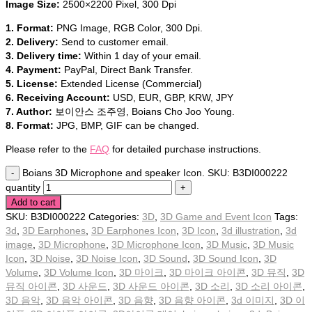
Image Size:
2500×2200 Pixel, 300 Dpi
1. Format:
PNG Image, RGB Color, 300 Dpi.
2. Delivery:
Send to customer email.
3. Delivery time:
Within 1 day of your email.
4. Payment:
PayPal, Direct Bank Transfer.
5. License:
Extended License (Commercial)
6. Receiving Account:
USD, EUR, GBP, KRW, JPY
7. Author:
보이안스 조주영, Boians Cho Joo Young.
8. Format:
JPG, BMP, GIF can be changed.
Please refer to the
FAQ
for detailed purchase instructions.
Boians 3D Microphone and speaker Icon. SKU: B3DI000222
quantity
Add to cart
SKU:
B3DI000222
Categories:
3D
,
3D Game and Event Icon
Tags:
3d
,
3D Earphones
,
3D Earphones Icon
,
3D Icon
,
3d illustration
,
3d
image
,
3D Microphone
,
3D Microphone Icon
,
3D Music
,
3D Music
Icon
,
3D Noise
,
3D Noise Icon
,
3D Sound
,
3D Sound Icon
,
3D
Volume
,
3D Volume Icon
,
3D 마이크
,
3D 마이크 아이콘
,
3D 뮤직
,
3D
뮤직 아이콘
,
3D 사운드
,
3D 사운드 아이콘
,
3D 소리
,
3D 소리 아이콘
,
3D 음악
,
3D 음악 아이콘
,
3D 음향
,
3D 음향 아이콘
,
3d 이미지
,
3D 이