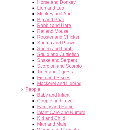
Horse and Donkey
Lion and Leo
Monkey and Ape
Pig and Boar
Rabbit and Hare
Rat and Mouse
Rooster and Chicken
Shrimp and Prawn
Sheep and Lamb
Squid and Cuttlefish
Snake and Serpent
Scorpion and Scorpio
Tiger and Tigress
Fish and Pisces
Mackerel and Herring
People
Baby and Infant
Couple and Lover
Family and Home
Infant Care and Nurture
Kid and Child
Man and Male
Women and Female