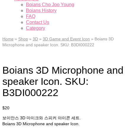
Boians Cho Joo Young
Boians History
FAQ
Contact Us
Category
Home
»
Shop
»
3D
»
3D Game and Event Icon
»
Boians 3D
Microphone and speaker Icon. SKU: B3DI000222
Boians 3D Microphone and
speaker Icon. SKU:
B3DI000222
$
20
보이안스 3D 마이크와 스피커 아이콘 세트.
Boians 3D Microphone and speaker Icon.