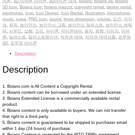
어폰
,
3D 이어폰 아이콘
,
3D아이콘 대여
,
boians
,
boians 3d
,
Boians
3D Icon
,
Boians Icon
,
boians mascot
,
copyright rental
,
design rental
,
earphones
,
Icon
,
Icon Design
,
Icon Rental
,
Illustration
,
microphone
,
music
,
noise
,
PNG Icon
,
sound
,
three dimension
,
volume
,
도안
,
마이
크
,
뮤직
,
보이안스
,
보이안스 그림
,
보이안스 일러스트
,
보이안스 캐릭
터
,
사운드
,
삽화
,
소리
,
아이콘
,
아이콘대여
,
음악
,
음향
,
이미지
,
이어
폰
,
일러스트
,
일러스트레이션
,
저작권 대여
,
저작권 대여상품
,
조주영
3D
,
조주영 아이콘
Description
Description
1. Boians.com is All Content a Copyright Rental.
2. Boians content can be borrowed under an extended license.
3. Boians Extended License is a commercially available rental
product.
4. Boians content is only available to buyers. We can not transfer
that right to a third party.
5. Boians content is guaranteed to be shipped to purchaser email
within 1 day (24 hours) of purchase.
6. Boians Content is protected by the WTO TRIPs agreement.