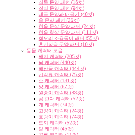
식물 문양 패턴 (16컷)
장식 문양 패턴 (94컷)
태극 문양과 태극기 (40컷)
용 문양 패턴 (36컷)
한옥 문살 문양 패턴 (24컷)
한옥 창살 문양 패턴 (111컷)
회오리 소용돌이 패턴 (55컷)
훈민정음 문양 패턴 (10컷)
동물 캐릭터 모음
돼지 캐릭터 (205컷)
닭 캐릭터 (440컷)
해산물 캐릭터 (444컷)
갑각류 캐릭터 (75컷)
소 캐릭터 (131컷)
양 캐릭터 (67컷)
원숭이 캐릭터 (83컷)
곰 판다 캐릭터 (52컷)
개 캐릭터 (74컷)
고양이 캐릭터 (24컷)
호랑이 캐릭터 (74컷)
토끼 캐릭터 (52컷)
말 캐릭터 (45컷)
공룡 캐릭터 (11컷)