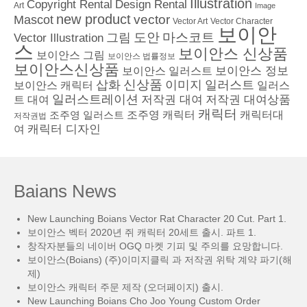
Illustration
Copyright Rental
Design Rental
Art
Image
new product
vector
Mascot
Vector Character
Vector Art
보이안
도안
그림
마스코트
Vector Illustration
스
보이안스 신상품
보이안스 그림
보이안스 법률정보
보이안스신상품
보이안스 정보
보이안스 일러스트
삽화
신상품
이미지
일러스트
보이안스 캐릭터
일러스
일러스트레이션
저작권 대여
저작권 대여상품
트 대여
캐릭터
조주영 일러스트
조주영 캐릭터
캐릭터대
저작권법
캐릭터 디자인
여
Baians News
New Launching Boians Vector Rat Character 20 Cut. Part 1.
보이안스 벡터 2020년 쥐 캐릭터 20세트 출시. 파트 1.
창작자분들의 네이버 OGQ 마켓 기피 및 주의를 요망합니다.
보이안스(Boians) (주)이미지클릭 과 저작권 위탁 계약 파기(해
제)
보이안스 캐릭터 주문 제작 (오더페이지) 출시.
New Launching Boians Cho Joo Young Custom Order