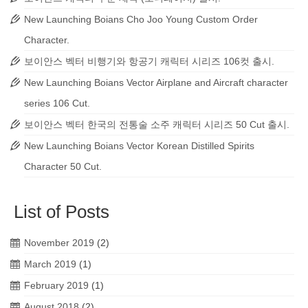
New Launching Boians Cho Joo Young Custom Order
Character.
보이안스 벡터 비행기와 항공기 캐릭터 시리즈 106컷 출시.
New Launching Boians Vector Airplane and Aircraft character
series 106 Cut.
보이안스 벡터 한국의 전통술 소주 캐릭터 시리즈 50 Cut 출시.
New Launching Boians Vector Korean Distilled Spirits
Character 50 Cut.
List of Posts
November 2019
(2)
March 2019
(1)
February 2019
(1)
August 2018
(2)