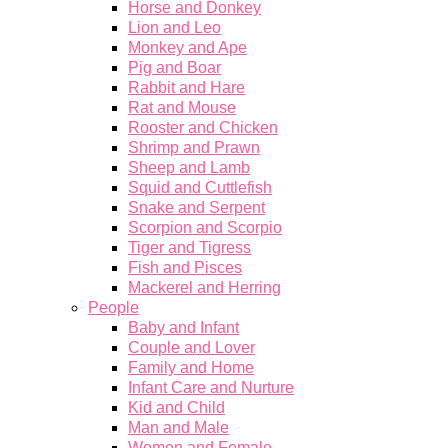
Horse and Donkey
Lion and Leo
Monkey and Ape
Pig and Boar
Rabbit and Hare
Rat and Mouse
Rooster and Chicken
Shrimp and Prawn
Sheep and Lamb
Squid and Cuttlefish
Snake and Serpent
Scorpion and Scorpio
Tiger and Tigress
Fish and Pisces
Mackerel and Herring
People
Baby and Infant
Couple and Lover
Family and Home
Infant Care and Nurture
Kid and Child
Man and Male
Women and Female