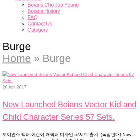
Boians Cho Joo Young
Boians History
FAQ
Contact Us
Category
Burge
Home
»
Burge
26
Apr 2017
New Launched Boians Vector Kid and
Child Character Series 57 Sets.
보이안스 벡터 어린이 캐릭터 디자인 57세트 출시. (독점판매) New