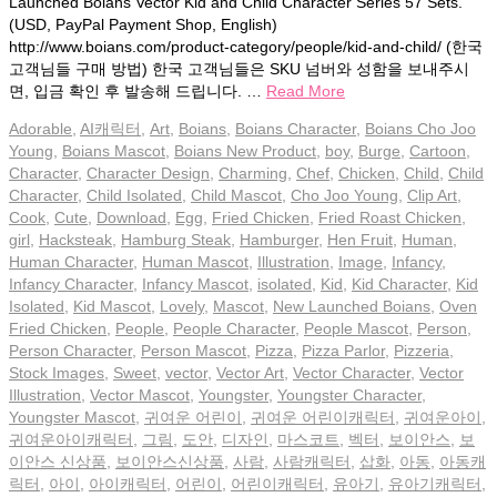
Launched Boians Vector Kid and Child Character Series 57 Sets.
(USD, PayPal Payment Shop, English)
http://www.boians.com/product-category/people/kid-and-child/ (한국
고객님들 구매 방법) 한국 고객님들은 SKU 넘버와 성함을 보내주시
면, 입금 확인 후 발송해 드립니다. …
Read More
Adorable
,
AI캐릭터
,
Art
,
Boians
,
Boians Character
,
Boians Cho Joo
Young
,
Boians Mascot
,
Boians New Product
,
boy
,
Burge
,
Cartoon
,
Character
,
Character Design
,
Charming
,
Chef
,
Chicken
,
Child
,
Child
Character
,
Child Isolated
,
Child Mascot
,
Cho Joo Young
,
Clip Art
,
Cook
,
Cute
,
Download
,
Egg
,
Fried Chicken
,
Fried Roast Chicken
,
girl
,
Hacksteak
,
Hamburg Steak
,
Hamburger
,
Hen Fruit
,
Human
,
Human Character
,
Human Mascot
,
Illustration
,
Image
,
Infancy
,
Infancy Character
,
Infancy Mascot
,
isolated
,
Kid
,
Kid Character
,
Kid
Isolated
,
Kid Mascot
,
Lovely
,
Mascot
,
New Launched Boians
,
Oven
Fried Chicken
,
People
,
People Character
,
People Mascot
,
Person
,
Person Character
,
Person Mascot
,
Pizza
,
Pizza Parlor
,
Pizzeria
,
Stock Images
,
Sweet
,
vector
,
Vector Art
,
Vector Character
,
Vector
Illustration
,
Vector Mascot
,
Youngster
,
Youngster Character
,
Youngster Mascot
,
귀여운 어린이
,
귀여운 어린이캐릭터
,
귀여운아이
,
귀여운아이캐릭터
,
그림
,
도안
,
디자인
,
마스코트
,
벡터
,
보이안스
,
보
이안스 신상품
,
보이안스신상품
,
사람
,
사람캐릭터
,
삽화
,
아동
,
아동캐
릭터
,
아이
,
아이캐릭터
,
어린이
,
어린이캐릭터
,
유아기
,
유아기캐릭터
,