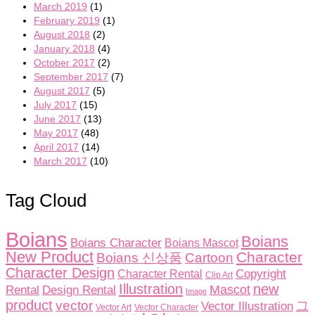
March 2019
(1)
February 2019
(1)
August 2018
(2)
January 2018
(4)
October 2017
(2)
September 2017
(7)
August 2017
(5)
July 2017
(15)
June 2017
(13)
May 2017
(48)
April 2017
(14)
March 2017
(10)
Tag Cloud
Boians
Boians
Boians Character
Boians Mascot
New Product
Character
Boians 신상품
Cartoon
Character Design
Copyright
Character Rental
Clip Art
Illustration
new
Rental
Design Rental
Mascot
Image
product
vector
그
Vector Illustration
Vector Character
Vector Art