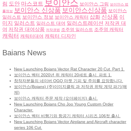
보이안스
도안
림
마스코트
보이안스 그림
보이안스 법
보이안스 신상품
보이안스신상품
보이안스
률정보
삽화
신상품
이
보이안스 정보
일러스트
보이안스 캐릭터
미지
일러스트
일러스트레이션
저작권 대
일러스트 대여
여
저작권 대여상품
조주영 일러스트
조주영 캐릭터
저작권법
캐릭터
캐릭터 디자인
캐릭터대여
Baians News
New Launching Boians Vector Rat Character 20 Cut. Part 1.
보이안스 벡터 2020년 쥐 캐릭터 20세트 출시. 파트 1.
창작자분들의 네이버 OGQ 마켓 기피 및 주의를 요망합니다.
보이안스(Boians) (주)이미지클릭 과 저작권 위탁 계약 파기(해
제)
보이안스 캐릭터 주문 제작 (오더페이지) 출시.
New Launching Boians Cho Joo Young Custom Order
Character.
보이안스 벡터 비행기와 항공기 캐릭터 시리즈 106컷 출시.
New Launching Boians Vector Airplane and Aircraft character
series 106 Cut.