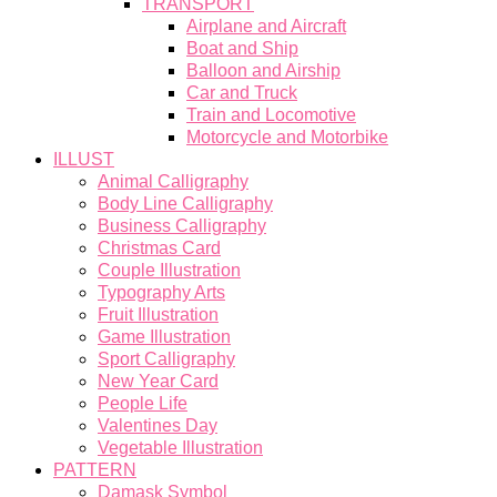
TRANSPORT
Airplane and Aircraft
Boat and Ship
Balloon and Airship
Car and Truck
Train and Locomotive
Motorcycle and Motorbike
ILLUST
Animal Calligraphy
Body Line Calligraphy
Business Calligraphy
Christmas Card
Couple Illustration
Typography Arts
Fruit Illustration
Game Illustration
Sport Calligraphy
New Year Card
People Life
Valentines Day
Vegetable Illustration
PATTERN
Damask Symbol