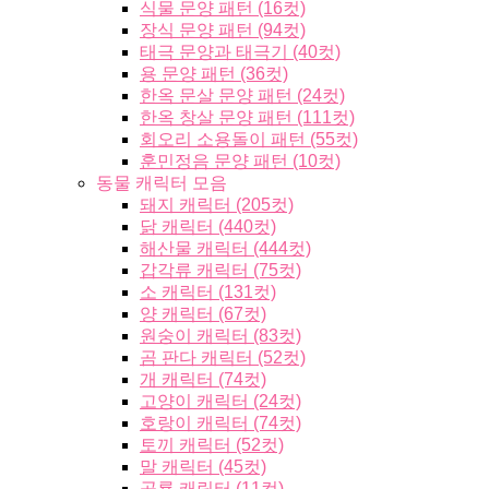
식물 문양 패턴 (16컷)
장식 문양 패턴 (94컷)
태극 문양과 태극기 (40컷)
용 문양 패턴 (36컷)
한옥 문살 문양 패턴 (24컷)
한옥 창살 문양 패턴 (111컷)
회오리 소용돌이 패턴 (55컷)
훈민정음 문양 패턴 (10컷)
동물 캐릭터 모음
돼지 캐릭터 (205컷)
닭 캐릭터 (440컷)
해산물 캐릭터 (444컷)
갑각류 캐릭터 (75컷)
소 캐릭터 (131컷)
양 캐릭터 (67컷)
원숭이 캐릭터 (83컷)
곰 판다 캐릭터 (52컷)
개 캐릭터 (74컷)
고양이 캐릭터 (24컷)
호랑이 캐릭터 (74컷)
토끼 캐릭터 (52컷)
말 캐릭터 (45컷)
공룡 캐릭터 (11컷)