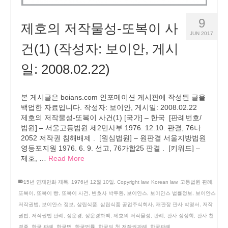
9
제호의 저작물성-또복이 사
JUN 2017
건(1) (작성자: 보이안, 게시
일: 2008.02.22)
본 게시글은 boians.com 인포메이션 게시판에 작성된 글을
백업한 자료입니다. 작성자: 보이안, 게시일: 2008.02.22
제호의 저작물성-또복이 사건(1) [국가] – 한국 [판례번호/
법원] – 서울고등법원 제2민사부 1976. 12.10. 판결, 76나
2052 저작권 침해배제 . [원심법원] – 원판결 서울지방법원
영등포지원 1976. 6. 9. 선고, 76가합25 판결 . [키워드] –
제호, …
Read More
15년 연재만화 제목
,
1976년 12월 10일
,
Copyright law
,
Korean law
,
고등법원 판례
,
또복이
,
또복이 빵
,
또복이 사건
,
변호사 박두환
,
보이안스
,
보이안스 법률정보
,
보이안스
저작권법
,
보이안스 정보
,
삼립식품
,
삼립식품 공업주식회사
,
재판장 판사 박영서
,
저작
권법
,
저작권법 판례
,
정운경
,
정운경화백
,
제호의 저작물성
,
판례
,
판사 정상학
,
판사 천
경종
,
한국 판례
,
한국법
,
한국법률
,
한국의 첫 저작권판례
,
한국판례