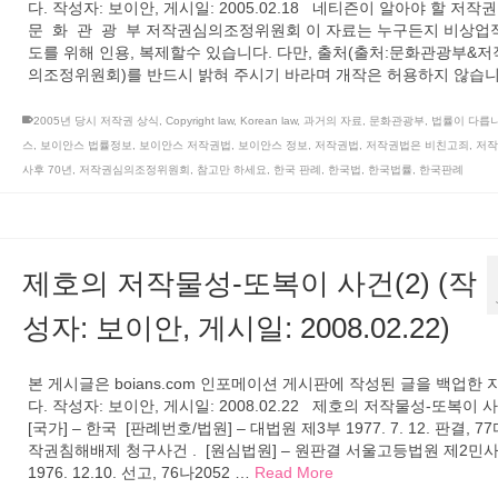
다. 작성자: 보이안, 게시일: 2005.02.18 네티즌이 알아야 할 저작
문 화 관 광 부 저작권심의조정위원회 이 자료는 누구든지 비상업
도를 위해 인용, 복제할수 있습니다. 다만, 출처(출처:문화관광부&
의조정위원회)를 반드시 밝혀 주시기 바라며 개작은 허용하지 않습
2005년 당시 저작권 상식
,
Copyright law
,
Korean law
,
과거의 자료
,
문화관광부
,
법률이 다릅
스
,
보이안스 법률정보
,
보이안스 저작권법
,
보이안스 정보
,
저작권법
,
저작권법은 비친고죄
,
저작
사후 70년
,
저작권심의조정위원회
,
참고만 하세요
,
한국 판례
,
한국법
,
한국법률
,
한국판례
제호의 저작물성-또복이 사건(2) (작
성자: 보이안, 게시일: 2008.02.22)
본 게시글은 boians.com 인포메이션 게시판에 작성된 글을 백업한
다. 작성자: 보이안, 게시일: 2008.02.22 제호의 저작물성-또복이 사
[국가] – 한국 [판례번호/법원] – 대법원 제3부 1977. 7. 12. 판결, 77
작권침해배제 청구사건 . [원심법원] – 원판결 서울고등법원 제2민
1976. 12.10. 선고, 76나2052 …
Read More