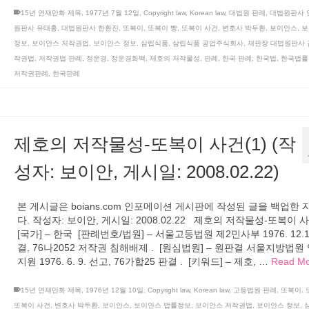
15년 연재만화 제목
,
1977년 7월 12일
,
Copyright law
,
Korean law
,
대법원 판례
,
대법원판사 
원판사 유태홍
,
대법원판사 한환진
,
또복이
,
또복이 빵
,
또복이 사건
,
변호사 박두환
,
보이안스
,
보
정보
,
보이안스 저작권법
,
보이안스 정보
,
삼립식품
,
삼립식품 공업주식회사
,
재판장 대법원판사
작권법
,
저작권법 판례
,
정운경
,
정운경화백
,
제호의 저작물성
,
판례
,
한국 판례
,
한국법
,
한국법률
저작권판례
,
한국판례
제호의 저작물성-또복이 사건(1) (작
성자: 보이안, 게시일: 2008.02.22)
본 게시글은 boians.com 인포메이션 게시판에 작성된 글을 백업한
다. 작성자: 보이안, 게시일: 2008.02.22 제호의 저작물성-또복이 사
[국가] – 한국 [판례번호/법원] – 서울고등법원 제2민사부 1976. 12.1
결, 76나2052 저작권 침해배제 . [원심법원] – 원판결 서울지방법원
지원 1976. 6. 9. 선고, 76가합25 판결 . [키워드] – 제호, …
Read M
15년 연재만화 제목
,
1976년 12월 10일
,
Copyright law
,
Korean law
,
고등법원 판례
,
또복이
,
또복이 사건
,
변호사 박두환
,
보이안스
,
보이안스 법률정보
,
보이안스 저작권법
,
보이안스 정보
,