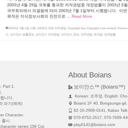
2003년 4월 29일 국회를 통과한 저작권법중 개정법률이 2003년 5월
국무회의에서 의결됨에 따라 2003년 7월 1일부터 시행됩니다. 이번
목적은 지식정보사회의 진전으로 …
Read More
2003년 7월 1일 시행
,
2003년 개정 저작권법
,
Copyright law
,
Copyright Law revised
,
Korean 
스
,
보이안스 법률정보
,
보이안스 저작권법
,
보이안스 정보
,
저작권법
,
한국법
,
한국법률
About Boians
 Part 1.
보이안스™ (Boians™)
.
Korean: 조주영, English: Cho
망합니다.
Boians 1F 40, Bongsunga-gil,
약 파기(해제)
82-10-2908-0141, Kakao Talk 
r Character.
070-8752-2517, 070-7699-44
 출시.
play0141@boians.com
character series 106 Cut.