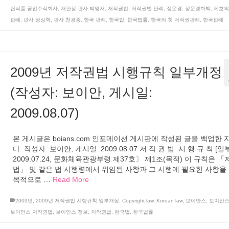
립식품 공업주식회사
,
재판장 판사 박영서
,
저작권법
,
저작권법 판례
,
정운경
,
정운경화백
,
제호의
판례
,
판사 정상학
,
판사 천경종
,
한국 판례
,
한국법
,
한국법률
,
한국의 첫 저작권판례
,
한국판례
2009년 저작권법 시행규칙 일부개정
(작성자: 보이안, 게시일:
2009.08.07)
본 게시글은 boians.com 인포메이션 게시판에 작성된 글을 백업한
다. 작성자: 보이안, 게시일: 2009.08.07 저 작 권 법 시 행 규 칙 [
2009.07.24, 문화체육관광부령 제37호〕 제1조(목적) 이 규칙은 
법」 및 같은 법 시행령에서 위임된 사항과 그 시행에 필요한 사항을
목적으로 …
Read More
2009년
,
2009년 저작권법 시행규칙 일부개정
,
Copyright law
,
Korean law
,
보이안스
,
보이안스
보이안스 저작권법
,
보이안스 정보
,
저작권법
,
한국법
,
한국법률