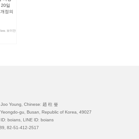
 20일
 개정의
law
,
보이안
 Joo Young, Chinese: 趙 柱 瑩
 Yeongdo-gu, Busan, Republic of Korea, 49027
ID: boians, LINE ID: boians
89, 82-51-412-2517