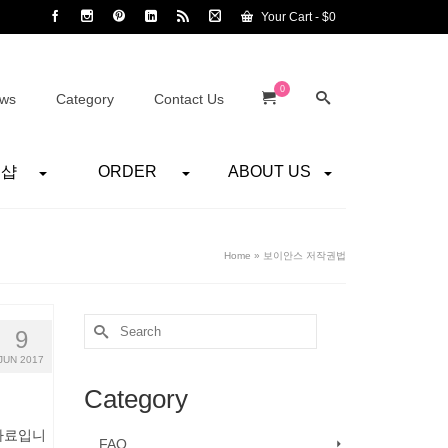
Your Cart
-
$
0
0
ws
Category
Contact Us
어샵
ORDER
ABOUT US
Home
»
보이안스 저작권법
Search
9
for:
JUN 2017
Category
 자료입니
FAQ