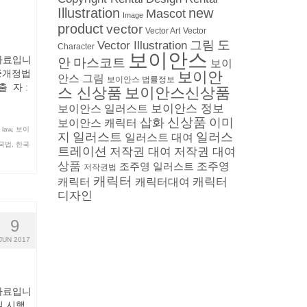
Illustration
new
Mascot
Image
product
vector
Vector
Vector Art
도
그림
Vector Illustration
Character
보이안스
 자료입니
안
마스코트
보이
법중개정법
보이안
안스 그림
보이안스 법률정보
출 자 :
스 신상품
보이안스신상품
보이안스 정보
보이안스 일러스트
삽화
신상품
이미
보이안스 캐릭터
 law
,
보이
지
일러스트
일러스
일러스트 대여
국법
,
한국
트레이션
저작권 대여
저작권 대여
상품
조주영 일러스트
조주영
저작권법
캐릭터
캐릭터
캐릭터
캐릭터대여
디자인
9
JUN 2017
 자료입니
1일 시행