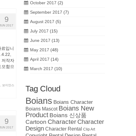
October 2017
(2)
September 2017
(7)
9
August 2017
(5)
JUN 2017
July 2017
(15)
June 2017
(13)
 자료입니
May 2017
(48)
4.22,
April 2017
(14)
은 저작자
도모함으
March 2017
(10)
보
,
보이안스
Tag Cloud
Boians
Boians Character
Boians New
Boians Mascot
Product
Boians 신상품
9
Character
Cartoon
Character
Design
JUN 2017
Character Rental
Clip Art
Copyright Rental
Design Rental