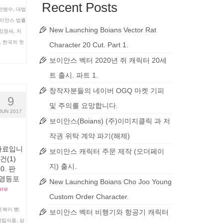
Recent Posts
안병수
,
대법
이안스 법률
New Launching Boians Vector Rat
 김영세
,
저
,
한국의 첫
Character 20 Cut. Part 1.
보이안스 벡터 2020년 쥐 캐릭터 20세
트 출시. 파트 1.
창작자분들의 네이버 OGQ 마켓 기피
9
및 주의를 요망합니다.
JUN 2017
보이안스(Boians) (주)이미지클릭 과 저
작권 위탁 계약 파기(해제)
 자료입니
보이안스 캐릭터 주문 제작 (오더페이
건(1)
지) 출시.
0. 판
 영등포
New Launching Boians Cho Joo Young
ore
Custom Order Character.
또복이 빵
,
보이안스 벡터 비행기와 항공기 캐릭터
삼립식품
,
삼