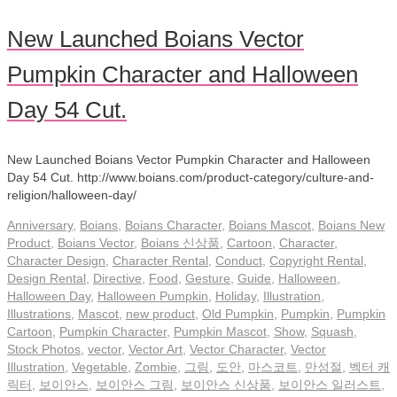
New Launched Boians Vector
Pumpkin Character and Halloween
Day 54 Cut.
New Launched Boians Vector Pumpkin Character and Halloween
Day 54 Cut. http://www.boians.com/product-category/culture-and-
religion/halloween-day/
Anniversary
,
Boians
,
Boians Character
,
Boians Mascot
,
Boians New
Product
,
Boians Vector
,
Boians 신상품
,
Cartoon
,
Character
,
Character Design
,
Character Rental
,
Conduct
,
Copyright Rental
,
Design Rental
,
Directive
,
Food
,
Gesture
,
Guide
,
Halloween
,
Halloween Day
,
Halloween Pumpkin
,
Holiday
,
Illustration
,
Illustrations
,
Mascot
,
new product
,
Old Pumpkin
,
Pumpkin
,
Pumpkin
Cartoon
,
Pumpkin Character
,
Pumpkin Mascot
,
Show
,
Squash
,
Stock Photos
,
vector
,
Vector Art
,
Vector Character
,
Vector
Illustration
,
Vegetable
,
Zombie
,
그림
,
도안
,
마스코트
,
만성절
,
벡터 캐
릭터
,
보이안스
,
보이안스 그림
,
보이안스 신상품
,
보이안스 일러스트
,