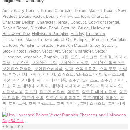
religion/halloween-day/
Anniversary
,
Boians
,
Boians Character
,
Boians Mascot
,
Boians New
Product
,
Boians Vector
,
Boians 신상품
,
Cartoon
,
Character
,
Character Design
,
Character Rental
,
Conduct
,
Copyright Rental
,
Design Rental
,
Directive
,
Food
,
Gesture
,
Guide
,
Halloween
,
Halloween Day
,
Halloween Pumpkin
,
Holiday
,
Illustration
,
Illustrations
,
Mascot
,
new product
,
Old Pumpkin
,
Pumpkin
,
Pumpkin
Cartoon
,
Pumpkin Character
,
Pumpkin Mascot
,
Show
,
Squash
,
Stock Photos
,
vector
,
Vector Art
,
Vector Character
,
Vector
Illustration
,
Vegetable
,
Zombie
,
그림
,
도안
,
마스코트
,
만성절
,
벡터 캐
릭터
,
보이안스
,
보이안스 그림
,
보이안스 신상품
,
보이안스 일러스트
,
보이안스 캐릭터
,
보이안스신상품
,
삽화
,
스톡 이미지
,
스톡 포토
,
신상
품
,
야채
,
야채 캐릭터
,
이미지
,
일러스트
,
일러스트 대여
,
일러스트레
이션
,
저작권 대여
,
저작권 대여상품
,
조주영 일러스트
,
조주영 캐릭터
,
채소
,
채소 캐릭터
,
캐릭터
,
캐릭터 디자이너 조주영
,
캐릭터 디자인
,
캐릭터대여
,
펌프킨
,
펌프킨 캐릭터
,
할로윈
,
할로윈 데이 캐릭터
,
할로
윈 캐릭터
,
할로윈 호박
,
할로윈 호박 이미지
,
할로윈데이
,
핼러윈
,
호
박
,
호박 그림
,
호박 마스코트
,
호박 이미지
,
호박 일러스트
,
호박 캐릭
터
6
Sep 2017