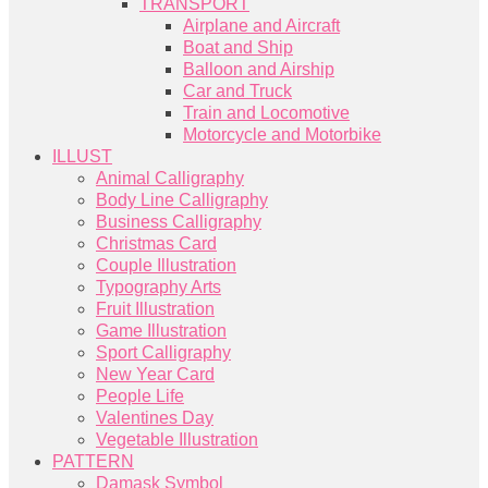
TRANSPORT
Airplane and Aircraft
Boat and Ship
Balloon and Airship
Car and Truck
Train and Locomotive
Motorcycle and Motorbike
ILLUST
Animal Calligraphy
Body Line Calligraphy
Business Calligraphy
Christmas Card
Couple Illustration
Typography Arts
Fruit Illustration
Game Illustration
Sport Calligraphy
New Year Card
People Life
Valentines Day
Vegetable Illustration
PATTERN
Damask Symbol