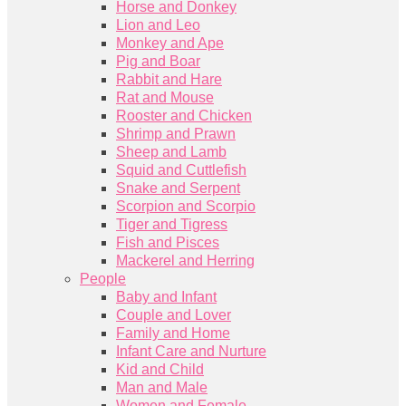
Horse and Donkey
Lion and Leo
Monkey and Ape
Pig and Boar
Rabbit and Hare
Rat and Mouse
Rooster and Chicken
Shrimp and Prawn
Sheep and Lamb
Squid and Cuttlefish
Snake and Serpent
Scorpion and Scorpio
Tiger and Tigress
Fish and Pisces
Mackerel and Herring
People
Baby and Infant
Couple and Lover
Family and Home
Infant Care and Nurture
Kid and Child
Man and Male
Women and Female