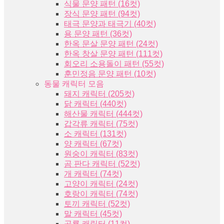
식물 문양 패턴 (16컷)
장식 문양 패턴 (94컷)
태극 문양과 태극기 (40컷)
용 문양 패턴 (36컷)
한옥 문살 문양 패턴 (24컷)
한옥 창살 문양 패턴 (111컷)
회오리 소용돌이 패턴 (55컷)
훈민정음 문양 패턴 (10컷)
동물 캐릭터 모음
돼지 캐릭터 (205컷)
닭 캐릭터 (440컷)
해산물 캐릭터 (444컷)
갑각류 캐릭터 (75컷)
소 캐릭터 (131컷)
양 캐릭터 (67컷)
원숭이 캐릭터 (83컷)
곰 판다 캐릭터 (52컷)
개 캐릭터 (74컷)
고양이 캐릭터 (24컷)
호랑이 캐릭터 (74컷)
토끼 캐릭터 (52컷)
말 캐릭터 (45컷)
공룡 캐릭터 (11컷)