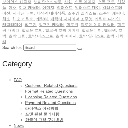
보이안스 캐릭터
,
보이안스신상품
,
삽화
,
스톡 이미지
,
스톡 포토
,
신상
품
,
야채
,
야채 캐릭터
,
이미지
,
일러스트
,
일러스트 대여
,
일러스트레
이션
,
저작권 대여
,
저작권 대여상품
,
조주영 일러스트
,
조주영 캐릭터
,
채소
,
채소 캐릭터
,
캐릭터
,
캐릭터 디자이너 조주영
,
캐릭터 디자인
,
캐릭터대여
,
펌프킨
,
펌프킨 캐릭터
,
할로윈
,
할로윈 데이 캐릭터
,
할로
윈 캐릭터
,
할로윈 호박
,
할로윈 호박 이미지
,
할로윈데이
,
핼러윈
,
호
박
,
호박 그림
,
호박 마스코트
,
호박 이미지
,
호박 일러스트
,
호박 캐릭
터
Search for:
Category
FAQ
Customer Related Questions
Format Related Questions
Licensing Related Questions
Payment Related Questions
라이센스 이용방법
포맷 관련 문의사항
한국인 고객 구매방법
News