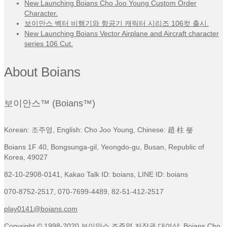
New Launching Boians Cho Joo Young Custom Order
Character.
보이안스 벡터 비행기와 항공기 캐릭터 시리즈 106컷 출시.
New Launching Boians Vector Airplane and Aircraft character
series 106 Cut.
About Boians
보이안스™ (Boians™)
Korean: 조주영, English: Cho Joo Young, Chinese: 趙 柱 瑩
Boians 1F 40, Bongsunga-gil, Yeongdo-gu, Busan, Republic of
Korea, 49027
82-10-2908-0141, Kakao Talk ID: boians, LINE ID: boians
070-8752-2517, 070-7699-4489, 82-51-412-2517
play0141@boians.com
Copyright © 1998-2020 보이안스 조주영 저작권 대여샵, Boians Cho