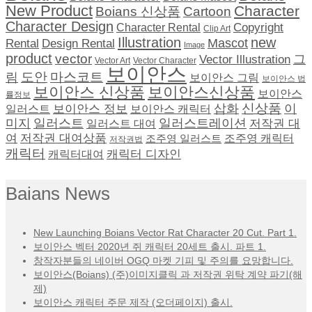
New Product
Character
Boians 신상품
Cartoon
Character Design
Copyright
Character Rental
Clip Art
Illustration
new
Rental
Design Rental
Mascot
Image
product
vector
그
Vector Illustration
Vector Character
Vector Art
보이안스
도안
림
마스코트
보이안스 그림
보이안스 법
보이안스 신상품
보이안스신상품
보이안스
률정보
삽화
신상품
이
보이안스 정보
일러스트
보이안스 캐릭터
미지
일러스트
일러스트레이션
저작권 대
일러스트 대여
여
저작권 대여상품
조주영 일러스트
조주영 캐릭터
저작권법
캐릭터
캐릭터 디자인
캐릭터대여
Baians News
New Launching Boians Vector Rat Character 20 Cut. Part 1.
보이안스 벡터 2020년 쥐 캐릭터 20세트 출시. 파트 1.
창작자분들의 네이버 OGQ 마켓 기피 및 주의를 요망합니다.
보이안스(Boians) (주)이미지클릭 과 저작권 위탁 계약 파기(해
제)
보이안스 캐릭터 주문 제작 (오더페이지) 출시.