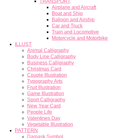
TRANSPORT
Airplane and Aircraft
Boat and Ship
Balloon and Airship
Car and Truck
Train and Locomotive
Motorcycle and Motorbike
ILLUST
Animal Calligraphy
Body Line Calligraphy
Business Calligraphy
Christmas Card
Couple Illustration
Typography Arts
Fruit Illustration
Game Illustration
Sport Calligraphy
New Year Card
People Life
Valentines Day
Vegetable Illustration
PATTERN
Damask Symbol