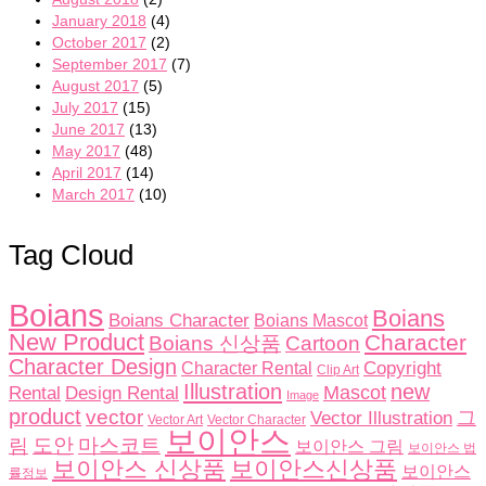
January 2018
(4)
October 2017
(2)
September 2017
(7)
August 2017
(5)
July 2017
(15)
June 2017
(13)
May 2017
(48)
April 2017
(14)
March 2017
(10)
Tag Cloud
Boians
Boians
Boians Character
Boians Mascot
New Product
Character
Boians 신상품
Cartoon
Character Design
Copyright
Character Rental
Clip Art
Illustration
new
Rental
Design Rental
Mascot
Image
product
vector
그
Vector Illustration
Vector Character
Vector Art
보이안스
도안
림
마스코트
보이안스 그림
보이안스 법
보이안스 신상품
보이안스신상품
보이안스
률정보