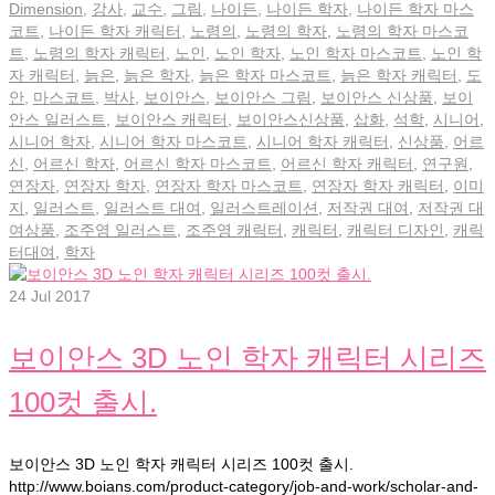
Dimension
,
강사
,
교수
,
그림
,
나이든
,
나이든 학자
,
나이든 학자 마스
코트
,
나이든 학자 캐릭터
,
노령의
,
노령의 학자
,
노령의 학자 마스코
트
,
노령의 학자 캐릭터
,
노인
,
노인 학자
,
노인 학자 마스코트
,
노인 학
자 캐릭터
,
늙은
,
늙은 학자
,
늙은 학자 마스코트
,
늙은 학자 캐릭터
,
도
안
,
마스코트
,
박사
,
보이안스
,
보이안스 그림
,
보이안스 신상품
,
보이
안스 일러스트
,
보이안스 캐릭터
,
보이안스신상품
,
삽화
,
석학
,
시니어
,
시니어 학자
,
시니어 학자 마스코트
,
시니어 학자 캐릭터
,
신상품
,
어르
신
,
어르신 학자
,
어르신 학자 마스코트
,
어르신 학자 캐릭터
,
연구원
,
연장자
,
연장자 학자
,
연장자 학자 마스코트
,
연장자 학자 캐릭터
,
이미
지
,
일러스트
,
일러스트 대여
,
일러스트레이션
,
저작권 대여
,
저작권 대
여상품
,
조주영 일러스트
,
조주영 캐릭터
,
캐릭터
,
캐릭터 디자인
,
캐릭
터대여
,
학자
24
Jul 2017
보이안스 3D 노인 학자 캐릭터 시리즈
100컷 출시.
보이안스 3D 노인 학자 캐릭터 시리즈 100컷 출시.
http://www.boians.com/product-category/job-and-work/scholar-and-