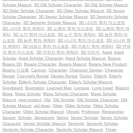
Scholar Mascot
,
3D Old Scholar Character
,
3D Old Scholar Mascot
,
3D Older Scholar Character
,
3D Older Scholar Mascot
,
3D Senior
Scholar Character
,
3D Senior Scholar Mascot
,
3D Seniority Scholar
Character
,
3D Seniority Scholar Mascot
,
3D 나이든 학자 마스코트
,
3D 나이든 학자 캐릭터
,
3D 노령의 학자 마스코트
,
3D 노령의 학자 캐
릭터
,
3D 노인 학자 마스코트
,
3D 노인 학자 캐릭터
,
3D 늙은 학자 마
스코트
,
3D 늙은 학자 캐릭터
,
3D 시니어 학자 마스코트
,
3D 시니어 학
자 캐릭터
,
3D 어르신 학자 마스코트
,
3D 어르신 학자 캐릭터
,
3D 연장
자 학자 마스코트
,
3D 연장자 학자 캐릭터
,
3D 이미지
,
Aged
,
Aged
Scholar
,
Aged Scholar Character
,
Aged Scholar Mascot
,
Boians
,
Boians 3D
,
Boians Character
,
Boians Mascot
,
Boians New Product
,
Boians 신상품
,
Cartoon
,
Character
,
Character Design
,
Character
Rental
,
Copyright Rental
,
Design Rental
,
Doctor
,
Elderly
,
Elderly
Scholar
,
Elderly Scholar Character
,
Elderly Scholar Mascot
,
Greybeard
,
Illustration
,
Learned Man
,
Lecturer
,
Long Lived
,
Mascot
,
Mzee
,
Mzee Scholar
,
Mzee Scholar Character
,
Mzee Scholar
Mascot
,
new product
,
Old
,
Old Scholar
,
Old Scholar Character
,
Old
Scholar Mascot
,
old-timer
,
Older
,
Older Scholar
,
Older Scholar
Character
,
Older Scholar Mascot
,
Ologist
,
Professor
,
Researcher
,
Savant
,
Scholar
,
Senescent
,
Senior
,
Senior Scholar
,
Senior Scholar
Character
,
Senior Scholar Mascot
,
Seniority
,
Seniority Scholar
,
Seniority Scholar Character
,
Seniority Scholar Mascot
,
Three