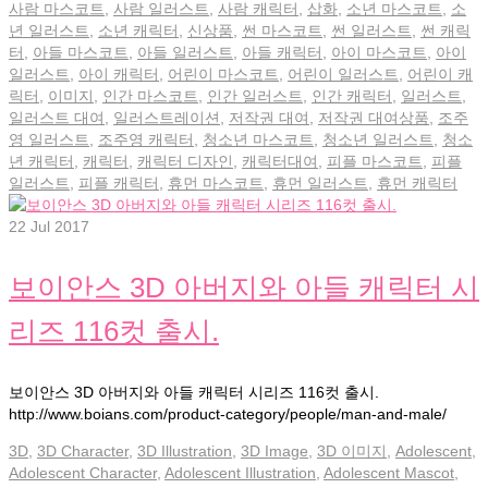
사람 마스코트
,
사람 일러스트
,
사람 캐릭터
,
삽화
,
소년 마스코트
,
소
년 일러스트
,
소년 캐릭터
,
신상품
,
썬 마스코트
,
썬 일러스트
,
썬 캐릭
터
,
아들 마스코트
,
아들 일러스트
,
아들 캐릭터
,
아이 마스코트
,
아이
일러스트
,
아이 캐릭터
,
어린이 마스코트
,
어린이 일러스트
,
어린이 캐
릭터
,
이미지
,
인간 마스코트
,
인간 일러스트
,
인간 캐릭터
,
일러스트
,
일러스트 대여
,
일러스트레이션
,
저작권 대여
,
저작권 대여상품
,
조주
영 일러스트
,
조주영 캐릭터
,
청소년 마스코트
,
청소년 일러스트
,
청소
년 캐릭터
,
캐릭터
,
캐릭터 디자인
,
캐릭터대여
,
피플 마스코트
,
피플
일러스트
,
피플 캐릭터
,
휴먼 마스코트
,
휴먼 일러스트
,
휴먼 캐릭터
22
Jul 2017
보이안스 3D 아버지와 아들 캐릭터 시
리즈 116컷 출시.
보이안스 3D 아버지와 아들 캐릭터 시리즈 116컷 출시.
http://www.boians.com/product-category/people/man-and-male/
3D
,
3D Character
,
3D Illustration
,
3D Image
,
3D 이미지
,
Adolescent
,
Adolescent Character
,
Adolescent Illustration
,
Adolescent Mascot
,