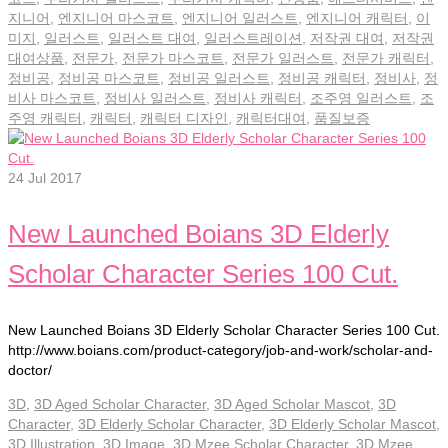
지니어
,
엔지니어 마스코트
,
엔지니어 일러스트
,
엔지니어 캐릭터
,
이
미지
,
일러스트
,
일러스트 대여
,
일러스트레이션
,
저작권 대여
,
저작권
대여상품
,
전문가
,
전문가 마스코트
,
전문가 일러스트
,
전문가 캐릭터
,
정비공
,
정비공 마스코트
,
정비공 일러스트
,
정비공 캐릭터
,
정비사
,
정
비사 마스코트
,
정비사 일러스트
,
정비사 캐릭터
,
조주영 일러스트
,
조
주영 캐릭터
,
캐릭터
,
캐릭터 디자인
,
캐릭터대여
,
품질보증
24
Jul 2017
New Launched Boians 3D Elderly
Scholar Character Series 100 Cut.
New Launched Boians 3D Elderly Scholar Character Series 100 Cut.
http://www.boians.com/product-category/job-and-work/scholar-and-
doctor/
3D
,
3D Aged Scholar Character
,
3D Aged Scholar Mascot
,
3D
Character
,
3D Elderly Scholar Character
,
3D Elderly Scholar Mascot
,
3D Illustration
,
3D Image
,
3D Mzee Scholar Character
,
3D Mzee