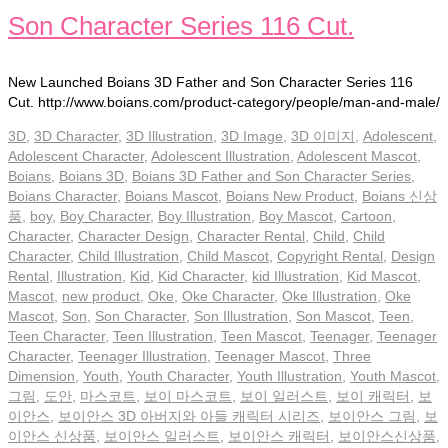
Son Character Series 116 Cut.
New Launched Boians 3D Father and Son Character Series 116
Cut. http://www.boians.com/product-category/people/man-and-male/
3D
,
3D Character
,
3D Illustration
,
3D Image
,
3D 이미지
,
Adolescent
,
Adolescent Character
,
Adolescent Illustration
,
Adolescent Mascot
,
Boians
,
Boians 3D
,
Boians 3D Father and Son Character Series
,
Boians Character
,
Boians Mascot
,
Boians New Product
,
Boians 신상
품
,
boy
,
Boy Character
,
Boy Illustration
,
Boy Mascot
,
Cartoon
,
Character
,
Character Design
,
Character Rental
,
Child
,
Child
Character
,
Child Illustration
,
Child Mascot
,
Copyright Rental
,
Design
Rental
,
Illustration
,
Kid
,
Kid Character
,
kid Illustration
,
Kid Mascot
,
Mascot
,
new product
,
Oke
,
Oke Character
,
Oke Illustration
,
Oke
Mascot
,
Son
,
Son Character
,
Son Illustration
,
Son Mascot
,
Teen
,
Teen Character
,
Teen Illustration
,
Teen Mascot
,
Teenager
,
Teenager
Character
,
Teenager Illustration
,
Teenager Mascot
,
Three
Dimension
,
Youth
,
Youth Character
,
Youth Illustration
,
Youth Mascot
,
그림
,
도안
,
마스코트
,
보이 마스코트
,
보이 일러스트
,
보이 캐릭터
,
보
이안스
,
보이안스 3D 아버지와 아들 캐릭터 시리즈
,
보이안스 그림
,
보
이안스 신상품
,
보이안스 일러스트
,
보이안스 캐릭터
,
보이안스신상품
,