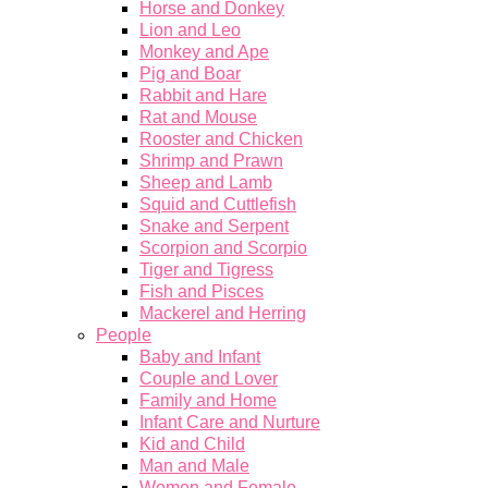
Horse and Donkey
Lion and Leo
Monkey and Ape
Pig and Boar
Rabbit and Hare
Rat and Mouse
Rooster and Chicken
Shrimp and Prawn
Sheep and Lamb
Squid and Cuttlefish
Snake and Serpent
Scorpion and Scorpio
Tiger and Tigress
Fish and Pisces
Mackerel and Herring
People
Baby and Infant
Couple and Lover
Family and Home
Infant Care and Nurture
Kid and Child
Man and Male
Women and Female