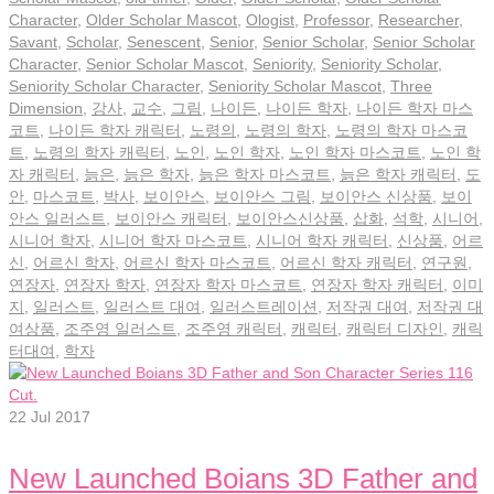
Character
,
Older Scholar Mascot
,
Ologist
,
Professor
,
Researcher
,
Savant
,
Scholar
,
Senescent
,
Senior
,
Senior Scholar
,
Senior Scholar
Character
,
Senior Scholar Mascot
,
Seniority
,
Seniority Scholar
,
Seniority Scholar Character
,
Seniority Scholar Mascot
,
Three
Dimension
,
강사
,
교수
,
그림
,
나이든
,
나이든 학자
,
나이든 학자 마스
코트
,
나이든 학자 캐릭터
,
노령의
,
노령의 학자
,
노령의 학자 마스코
트
,
노령의 학자 캐릭터
,
노인
,
노인 학자
,
노인 학자 마스코트
,
노인 학
자 캐릭터
,
늙은
,
늙은 학자
,
늙은 학자 마스코트
,
늙은 학자 캐릭터
,
도
안
,
마스코트
,
박사
,
보이안스
,
보이안스 그림
,
보이안스 신상품
,
보이
안스 일러스트
,
보이안스 캐릭터
,
보이안스신상품
,
삽화
,
석학
,
시니어
,
시니어 학자
,
시니어 학자 마스코트
,
시니어 학자 캐릭터
,
신상품
,
어르
신
,
어르신 학자
,
어르신 학자 마스코트
,
어르신 학자 캐릭터
,
연구원
,
연장자
,
연장자 학자
,
연장자 학자 마스코트
,
연장자 학자 캐릭터
,
이미
지
,
일러스트
,
일러스트 대여
,
일러스트레이션
,
저작권 대여
,
저작권 대
여상품
,
조주영 일러스트
,
조주영 캐릭터
,
캐릭터
,
캐릭터 디자인
,
캐릭
터대여
,
학자
22
Jul 2017
New Launched Boians 3D Father and