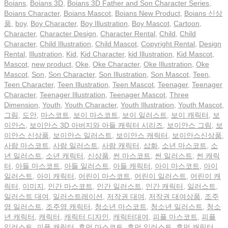
Boians
,
Boians 3D
,
Boians 3D Father and Son Character Series
,
Boians Character
,
Boians Mascot
,
Boians New Product
,
Boians 신상
품
,
boy
,
Boy Character
,
Boy Illustration
,
Boy Mascot
,
Cartoon
,
Character
,
Character Design
,
Character Rental
,
Child
,
Child
Character
,
Child Illustration
,
Child Mascot
,
Copyright Rental
,
Design
Rental
,
Illustration
,
Kid
,
Kid Character
,
kid Illustration
,
Kid Mascot
,
Mascot
,
new product
,
Oke
,
Oke Character
,
Oke Illustration
,
Oke
Mascot
,
Son
,
Son Character
,
Son Illustration
,
Son Mascot
,
Teen
,
Teen Character
,
Teen Illustration
,
Teen Mascot
,
Teenager
,
Teenager
Character
,
Teenager Illustration
,
Teenager Mascot
,
Three
Dimension
,
Youth
,
Youth Character
,
Youth Illustration
,
Youth Mascot
,
그림
,
도안
,
마스코트
,
보이 마스코트
,
보이 일러스트
,
보이 캐릭터
,
보
이안스
,
보이안스 3D 아버지와 아들 캐릭터 시리즈
,
보이안스 그림
,
보
이안스 신상품
,
보이안스 일러스트
,
보이안스 캐릭터
,
보이안스신상품
,
사람 마스코트
,
사람 일러스트
,
사람 캐릭터
,
삽화
,
소년 마스코트
,
소
년 일러스트
,
소년 캐릭터
,
신상품
,
썬 마스코트
,
썬 일러스트
,
썬 캐릭
터
,
아들 마스코트
,
아들 일러스트
,
아들 캐릭터
,
아이 마스코트
,
아이
일러스트
,
아이 캐릭터
,
어린이 마스코트
,
어린이 일러스트
,
어린이 캐
릭터
,
이미지
,
인간 마스코트
,
인간 일러스트
,
인간 캐릭터
,
일러스트
,
일러스트 대여
,
일러스트레이션
,
저작권 대여
,
저작권 대여상품
,
조주
영 일러스트
,
조주영 캐릭터
,
청소년 마스코트
,
청소년 일러스트
,
청소
년 캐릭터
,
캐릭터
,
캐릭터 디자인
,
캐릭터대여
,
피플 마스코트
,
피플
일러스트
,
피플 캐릭터
,
휴먼 마스코트
,
휴먼 일러스트
,
휴먼 캐릭터