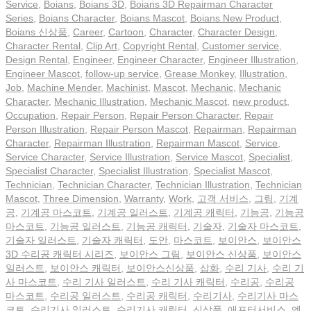
Service
,
Boians
,
Boians 3D
,
Boians 3D Repairman Character
Series
,
Boians Character
,
Boians Mascot
,
Boians New Product
,
Boians 신상품
,
Career
,
Cartoon
,
Character
,
Character Design
,
Character Rental
,
Clip Art
,
Copyright Rental
,
Customer service
,
Design Rental
,
Engineer
,
Engineer Character
,
Engineer Illustration
,
Engineer Mascot
,
follow-up service
,
Grease Monkey
,
Illustration
,
Job
,
Machine Mender
,
Machinist
,
Mascot
,
Mechanic
,
Mechanic
Character
,
Mechanic Illustration
,
Mechanic Mascot
,
new product
,
Occupation
,
Repair Person
,
Repair Person Character
,
Repair
Person Illustration
,
Repair Person Mascot
,
Repairman
,
Repairman
Character
,
Repairman Illustration
,
Repairman Mascot
,
Service
,
Service Character
,
Service Illustration
,
Service Mascot
,
Specialist
,
Specialist Character
,
Specialist Illustration
,
Specialist Mascot
,
Technician
,
Technician Character
,
Technician Illustration
,
Technician
Mascot
,
Three Dimension
,
Warranty
,
Work
,
고객 서비스
,
그림
,
기계
공
,
기계공 마스코트
,
기계공 일러스트
,
기계공 캐릭터
,
기능공
,
기능공
마스코트
,
기능공 일러스트
,
기능공 캐릭터
,
기술자
,
기술자 마스코트
,
기술자 일러스트
,
기술자 캐릭터
,
도안
,
마스코트
,
보이안스
,
보이안스
3D 수리공 캐릭터 시리즈
,
보이안스 그림
,
보이안스 신상품
,
보이안스
일러스트
,
보이안스 캐릭터
,
보이안스신상품
,
삽화
,
수리 기사
,
수리 기
사 마스코트
,
수리 기사 일러스트
,
수리 기사 캐릭터
,
수리공
,
수리공
마스코트
,
수리공 일러스트
,
수리공 캐릭터
,
수리기사
,
수리기사 마스
코트
,
수리기사 일러스트
,
수리기사 캐릭터
,
신상품
,
애프터서비스
,
엔