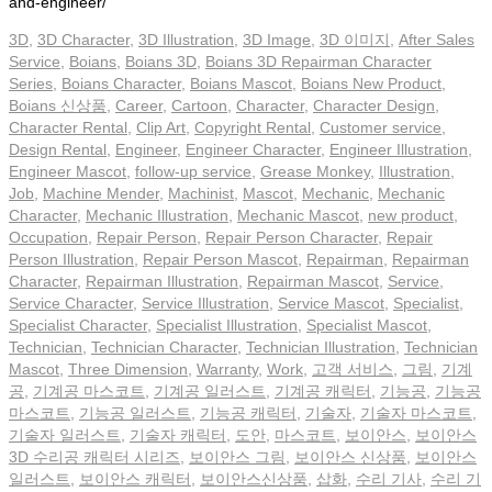
and-engineer/
3D
,
3D Character
,
3D Illustration
,
3D Image
,
3D 이미지
,
After Sales
Service
,
Boians
,
Boians 3D
,
Boians 3D Repairman Character
Series
,
Boians Character
,
Boians Mascot
,
Boians New Product
,
Boians 신상품
,
Career
,
Cartoon
,
Character
,
Character Design
,
Character Rental
,
Clip Art
,
Copyright Rental
,
Customer service
,
Design Rental
,
Engineer
,
Engineer Character
,
Engineer Illustration
,
Engineer Mascot
,
follow-up service
,
Grease Monkey
,
Illustration
,
Job
,
Machine Mender
,
Machinist
,
Mascot
,
Mechanic
,
Mechanic
Character
,
Mechanic Illustration
,
Mechanic Mascot
,
new product
,
Occupation
,
Repair Person
,
Repair Person Character
,
Repair
Person Illustration
,
Repair Person Mascot
,
Repairman
,
Repairman
Character
,
Repairman Illustration
,
Repairman Mascot
,
Service
,
Service Character
,
Service Illustration
,
Service Mascot
,
Specialist
,
Specialist Character
,
Specialist Illustration
,
Specialist Mascot
,
Technician
,
Technician Character
,
Technician Illustration
,
Technician
Mascot
,
Three Dimension
,
Warranty
,
Work
,
고객 서비스
,
그림
,
기계
공
,
기계공 마스코트
,
기계공 일러스트
,
기계공 캐릭터
,
기능공
,
기능공
마스코트
,
기능공 일러스트
,
기능공 캐릭터
,
기술자
,
기술자 마스코트
,
기술자 일러스트
,
기술자 캐릭터
,
도안
,
마스코트
,
보이안스
,
보이안스
3D 수리공 캐릭터 시리즈
,
보이안스 그림
,
보이안스 신상품
,
보이안스
일러스트
,
보이안스 캐릭터
,
보이안스신상품
,
삽화
,
수리 기사
,
수리 기