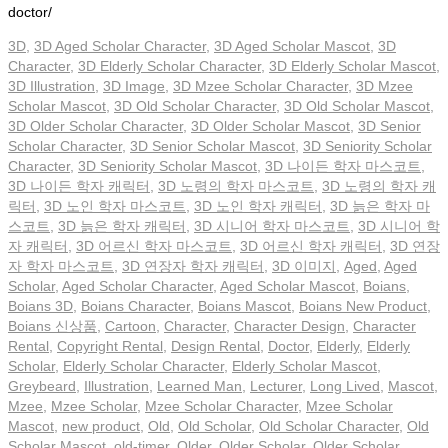
doctor/
3D
,
3D Aged Scholar Character
,
3D Aged Scholar Mascot
,
3D
Character
,
3D Elderly Scholar Character
,
3D Elderly Scholar Mascot
,
3D Illustration
,
3D Image
,
3D Mzee Scholar Character
,
3D Mzee
Scholar Mascot
,
3D Old Scholar Character
,
3D Old Scholar Mascot
,
3D Older Scholar Character
,
3D Older Scholar Mascot
,
3D Senior
Scholar Character
,
3D Senior Scholar Mascot
,
3D Seniority Scholar
Character
,
3D Seniority Scholar Mascot
,
3D 나이든 학자 마스코트
,
3D 나이든 학자 캐릭터
,
3D 노령의 학자 마스코트
,
3D 노령의 학자 캐
릭터
,
3D 노인 학자 마스코트
,
3D 노인 학자 캐릭터
,
3D 늙은 학자 마
스코트
,
3D 늙은 학자 캐릭터
,
3D 시니어 학자 마스코트
,
3D 시니어 학
자 캐릭터
,
3D 어르신 학자 마스코트
,
3D 어르신 학자 캐릭터
,
3D 연장
자 학자 마스코트
,
3D 연장자 학자 캐릭터
,
3D 이미지
,
Aged
,
Aged
Scholar
,
Aged Scholar Character
,
Aged Scholar Mascot
,
Boians
,
Boians 3D
,
Boians Character
,
Boians Mascot
,
Boians New Product
,
Boians 신상품
,
Cartoon
,
Character
,
Character Design
,
Character
Rental
,
Copyright Rental
,
Design Rental
,
Doctor
,
Elderly
,
Elderly
Scholar
,
Elderly Scholar Character
,
Elderly Scholar Mascot
,
Greybeard
,
Illustration
,
Learned Man
,
Lecturer
,
Long Lived
,
Mascot
,
Mzee
,
Mzee Scholar
,
Mzee Scholar Character
,
Mzee Scholar
Mascot
,
new product
,
Old
,
Old Scholar
,
Old Scholar Character
,
Old
Scholar Mascot
,
old-timer
,
Older
,
Older Scholar
,
Older Scholar