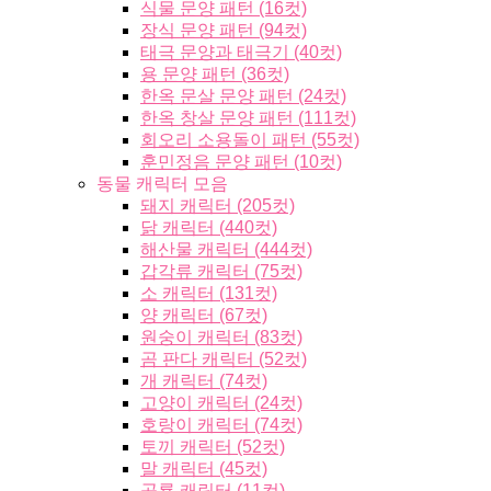
식물 문양 패턴 (16컷)
장식 문양 패턴 (94컷)
태극 문양과 태극기 (40컷)
용 문양 패턴 (36컷)
한옥 문살 문양 패턴 (24컷)
한옥 창살 문양 패턴 (111컷)
회오리 소용돌이 패턴 (55컷)
훈민정음 문양 패턴 (10컷)
동물 캐릭터 모음
돼지 캐릭터 (205컷)
닭 캐릭터 (440컷)
해산물 캐릭터 (444컷)
갑각류 캐릭터 (75컷)
소 캐릭터 (131컷)
양 캐릭터 (67컷)
원숭이 캐릭터 (83컷)
곰 판다 캐릭터 (52컷)
개 캐릭터 (74컷)
고양이 캐릭터 (24컷)
호랑이 캐릭터 (74컷)
토끼 캐릭터 (52컷)
말 캐릭터 (45컷)
공룡 캐릭터 (11컷)