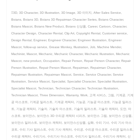
3D
,
3D Character
,
3D Illustration
,
3D Image
,
3D 이미지
,
After Sales Service
,
Boians
,
Boians 3D
,
Boians 3D Repairman Character Series
,
Boians Character
,
Boians Mascot
,
Boians New Product
,
Boians 신상품
,
Career
,
Cartoon
,
Character
,
Character Design
,
Character Rental
,
Clip Art
,
Copyright Rental
,
Customer service
,
Design Rental
,
Engineer
,
Engineer Character
,
Engineer Illustration
,
Engineer
Mascot
,
follow-up service
,
Grease Monkey
,
Illustration
,
Job
,
Machine Mender
,
Machinist
,
Mascot
,
Mechanic
,
Mechanic Character
,
Mechanic Illustration
,
Mechanic
Mascot
,
new product
,
Occupation
,
Repair Person
,
Repair Person Character
,
Repair
Person Illustration
,
Repair Person Mascot
,
Repairman
,
Repairman Character
,
Repairman Illustration
,
Repairman Mascot
,
Service
,
Service Character
,
Service
Illustration
,
Service Mascot
,
Specialist
,
Specialist Character
,
Specialist Illustration
,
Specialist Mascot
,
Technician
,
Technician Character
,
Technician Illustration
,
Technician Mascot
,
Three Dimension
,
Warranty
,
Work
,
고객 서비스
,
그림
,
기계공
,
기계
공 마스코트
,
기계공 일러스트
,
기계공 캐릭터
,
기능공
,
기능공 마스코트
,
기능공 일러스
트
,
기능공 캐릭터
,
기술자
,
기술자 마스코트
,
기술자 일러스트
,
기술자 캐릭터
,
도안
,
마
스코트
,
보이안스
,
보이안스 3D 수리공 캐릭터 시리즈
,
보이안스 그림
,
보이안스 신상품
,
보이안스 일러스트
,
보이안스 캐릭터
,
보이안스신상품
,
삽화
,
수리 기사
,
수리 기사 마스
코트
,
수리 기사 일러스트
,
수리 기사 캐릭터
,
수리공
,
수리공 마스코트
,
수리공 일러스트
,
수리공 캐릭터
,
수리기사
,
수리기사 마스코트
,
수리기사 일러스트
,
수리기사 캐릭터
,
신