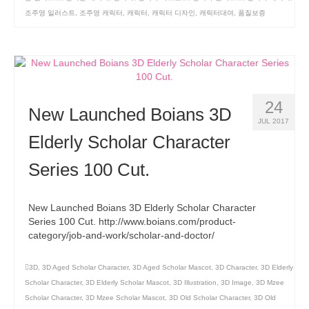
조주영 일러스트
,
조주영 캐릭터
,
캐릭터
,
캐릭터 디자인
,
캐릭터대여
,
품질보증
24
New Launched Boians 3D
JUL 2017
Elderly Scholar Character
Series 100 Cut.
New Launched Boians 3D Elderly Scholar Character
Series 100 Cut. http://www.boians.com/product-
category/job-and-work/scholar-and-doctor/
3D
,
3D Aged Scholar Character
,
3D Aged Scholar Mascot
,
3D Character
,
3D Elderly
Scholar Character
,
3D Elderly Scholar Mascot
,
3D Illustration
,
3D Image
,
3D Mzee
Scholar Character
,
3D Mzee Scholar Mascot
,
3D Old Scholar Character
,
3D Old