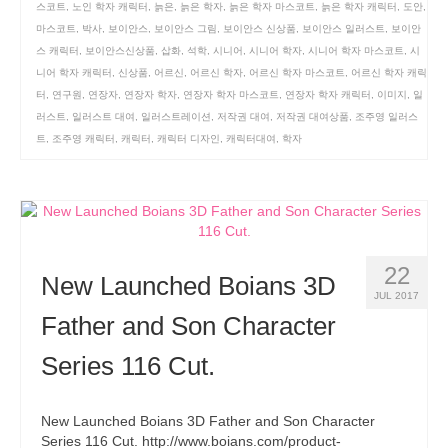
스코트
,
노인 학자 캐릭터
,
늙은
,
늙은 학자
,
늙은 학자 마스코트
,
늙은 학자 캐릭터
,
도안
,
마스코트
,
박사
,
보이안스
,
보이안스 그림
,
보이안스 신상품
,
보이안스 일러스트
,
보이안
스 캐릭터
,
보이안스신상품
,
삽화
,
석학
,
시니어
,
시니어 학자
,
시니어 학자 마스코트
,
시
니어 학자 캐릭터
,
신상품
,
어르신
,
어르신 학자
,
어르신 학자 마스코트
,
어르신 학자 캐릭
터
,
연구원
,
연장자
,
연장자 학자
,
연장자 학자 마스코트
,
연장자 학자 캐릭터
,
이미지
,
일
러스트
,
일러스트 대여
,
일러스트레이션
,
저작권 대여
,
저작권 대여상품
,
조주영 일러스
트
,
조주영 캐릭터
,
캐릭터
,
캐릭터 디자인
,
캐릭터대여
,
학자
22
New Launched Boians 3D
JUL 2017
Father and Son Character
Series 116 Cut.
New Launched Boians 3D Father and Son Character
Series 116 Cut. http://www.boians.com/product-