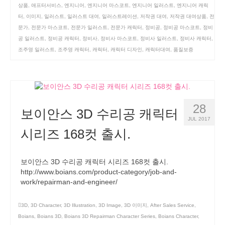
상품
,
애프터서비스
,
엔지니어
,
엔지니어 마스코트
,
엔지니어 일러스트
,
엔지니어 캐릭
터
,
이미지
,
일러스트
,
일러스트 대여
,
일러스트레이션
,
저작권 대여
,
저작권 대여상품
,
전
문가
,
전문가 마스코트
,
전문가 일러스트
,
전문가 캐릭터
,
정비공
,
정비공 마스코트
,
정비
공 일러스트
,
정비공 캐릭터
,
정비사
,
정비사 마스코트
,
정비사 일러스트
,
정비사 캐릭터
,
조주영 일러스트
,
조주영 캐릭터
,
캐릭터
,
캐릭터 디자인
,
캐릭터대여
,
품질보증
28
보이안스 3D 수리공 캐릭터
JUL 2017
시리즈 168컷 출시.
보이안스 3D 수리공 캐릭터 시리즈 168컷 출시.
http://www.boians.com/product-category/job-and-
work/repairman-and-engineer/
3D
,
3D Character
,
3D Illustration
,
3D Image
,
3D 이미지
,
After Sales Service
,
Boians
,
Boians 3D
,
Boians 3D Repairman Character Series
,
Boians Character
,