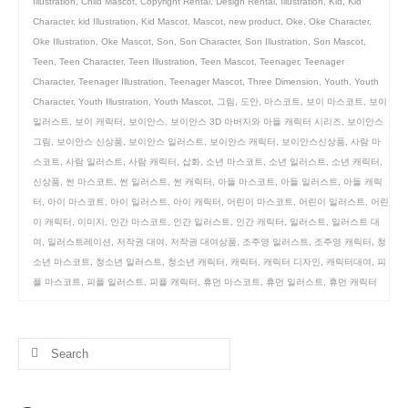
Illustration
,
Child Mascot
,
Copyright Rental
,
Design Rental
,
Illustration
,
Kid
,
Kid
Character
,
kid Illustration
,
Kid Mascot
,
Mascot
,
new product
,
Oke
,
Oke Character
,
Oke Illustration
,
Oke Mascot
,
Son
,
Son Character
,
Son Illustration
,
Son Mascot
,
Teen
,
Teen Character
,
Teen Illustration
,
Teen Mascot
,
Teenager
,
Teenager
Character
,
Teenager Illustration
,
Teenager Mascot
,
Three Dimension
,
Youth
,
Youth
Character
,
Youth Illustration
,
Youth Mascot
,
그림
,
도안
,
마스코트
,
보이 마스코트
,
보이
일러스트
,
보이 캐릭터
,
보이안스
,
보이안스 3D 아버지와 아들 캐릭터 시리즈
,
보이안스
그림
,
보이안스 신상품
,
보이안스 일러스트
,
보이안스 캐릭터
,
보이안스신상품
,
사람 마
스코트
,
사람 일러스트
,
사람 캐릭터
,
삽화
,
소년 마스코트
,
소년 일러스트
,
소년 캐릭터
,
신상품
,
썬 마스코트
,
썬 일러스트
,
썬 캐릭터
,
아들 마스코트
,
아들 일러스트
,
아들 캐릭
터
,
아이 마스코트
,
아이 일러스트
,
아이 캐릭터
,
어린이 마스코트
,
어린이 일러스트
,
어린
이 캐릭터
,
이미지
,
인간 마스코트
,
인간 일러스트
,
인간 캐릭터
,
일러스트
,
일러스트 대
여
,
일러스트레이션
,
저작권 대여
,
저작권 대여상품
,
조주영 일러스트
,
조주영 캐릭터
,
청
소년 마스코트
,
청소년 일러스트
,
청소년 캐릭터
,
캐릭터
,
캐릭터 디자인
,
캐릭터대여
,
피
플 마스코트
,
피플 일러스트
,
피플 캐릭터
,
휴먼 마스코트
,
휴먼 일러스트
,
휴먼 캐릭터
Search
for: