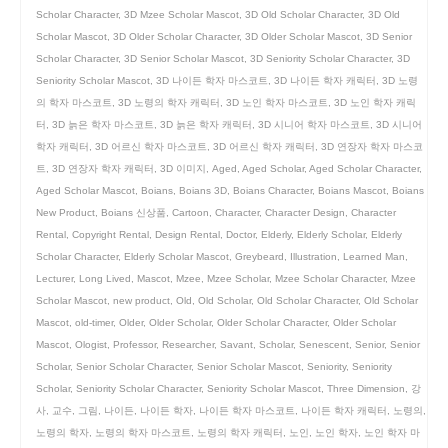
Scholar Character
,
3D Mzee Scholar Mascot
,
3D Old Scholar Character
,
3D Old
Scholar Mascot
,
3D Older Scholar Character
,
3D Older Scholar Mascot
,
3D Senior
Scholar Character
,
3D Senior Scholar Mascot
,
3D Seniority Scholar Character
,
3D
Seniority Scholar Mascot
,
3D 나이든 학자 마스코트
,
3D 나이든 학자 캐릭터
,
3D 노령
의 학자 마스코트
,
3D 노령의 학자 캐릭터
,
3D 노인 학자 마스코트
,
3D 노인 학자 캐릭
터
,
3D 늙은 학자 마스코트
,
3D 늙은 학자 캐릭터
,
3D 시니어 학자 마스코트
,
3D 시니어
학자 캐릭터
,
3D 어르신 학자 마스코트
,
3D 어르신 학자 캐릭터
,
3D 연장자 학자 마스코
트
,
3D 연장자 학자 캐릭터
,
3D 이미지
,
Aged
,
Aged Scholar
,
Aged Scholar Character
,
Aged Scholar Mascot
,
Boians
,
Boians 3D
,
Boians Character
,
Boians Mascot
,
Boians
New Product
,
Boians 신상품
,
Cartoon
,
Character
,
Character Design
,
Character
Rental
,
Copyright Rental
,
Design Rental
,
Doctor
,
Elderly
,
Elderly Scholar
,
Elderly
Scholar Character
,
Elderly Scholar Mascot
,
Greybeard
,
Illustration
,
Learned Man
,
Lecturer
,
Long Lived
,
Mascot
,
Mzee
,
Mzee Scholar
,
Mzee Scholar Character
,
Mzee
Scholar Mascot
,
new product
,
Old
,
Old Scholar
,
Old Scholar Character
,
Old Scholar
Mascot
,
old-timer
,
Older
,
Older Scholar
,
Older Scholar Character
,
Older Scholar
Mascot
,
Ologist
,
Professor
,
Researcher
,
Savant
,
Scholar
,
Senescent
,
Senior
,
Senior
Scholar
,
Senior Scholar Character
,
Senior Scholar Mascot
,
Seniority
,
Seniority
Scholar
,
Seniority Scholar Character
,
Seniority Scholar Mascot
,
Three Dimension
,
강
사
,
교수
,
그림
,
나이든
,
나이든 학자
,
나이든 학자 마스코트
,
나이든 학자 캐릭터
,
노령의
,
노령의 학자
,
노령의 학자 마스코트
,
노령의 학자 캐릭터
,
노인
,
노인 학자
,
노인 학자 마