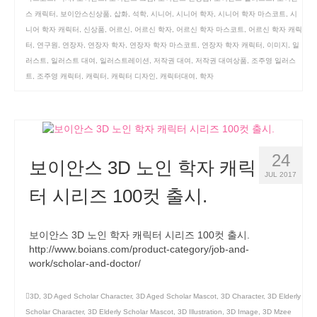
스 캐릭터
,
보이안스신상품
,
삽화
,
석학
,
시니어
,
시니어 학자
,
시니어 학자 마스코트
,
시
니어 학자 캐릭터
,
신상품
,
어르신
,
어르신 학자
,
어르신 학자 마스코트
,
어르신 학자 캐릭
터
,
연구원
,
연장자
,
연장자 학자
,
연장자 학자 마스코트
,
연장자 학자 캐릭터
,
이미지
,
일
러스트
,
일러스트 대여
,
일러스트레이션
,
저작권 대여
,
저작권 대여상품
,
조주영 일러스
트
,
조주영 캐릭터
,
캐릭터
,
캐릭터 디자인
,
캐릭터대여
,
학자
24
보이안스 3D 노인 학자 캐릭
JUL 2017
터 시리즈 100컷 출시.
보이안스 3D 노인 학자 캐릭터 시리즈 100컷 출시.
http://www.boians.com/product-category/job-and-
work/scholar-and-doctor/
3D
,
3D Aged Scholar Character
,
3D Aged Scholar Mascot
,
3D Character
,
3D Elderly
Scholar Character
,
3D Elderly Scholar Mascot
,
3D Illustration
,
3D Image
,
3D Mzee