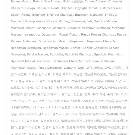
Boians Mascot
,
Boians New Product
,
Boians 신상품
,
Career
,
Cartoon
,
Character
,
Character Design
,
Character Rental
,
Clip Art
,
Copyright Rental
,
Customer service
,
Design Rental
,
Engineer
,
Engineer Character
,
Engineer Illustration
,
Engineer
Mascot
,
follow-up service
,
Grease Monkey
,
Illustration
,
Job
,
Machine Mender
,
Machinist
,
Mascot
,
Mechanic
,
Mechanic Character
,
Mechanic Illustration
,
Mechanic
Mascot
,
new product
,
Occupation
,
Repair Person
,
Repair Person Character
,
Repair
Person Illustration
,
Repair Person Mascot
,
Repairman
,
Repairman Character
,
Repairman Illustration
,
Repairman Mascot
,
Service
,
Service Character
,
Service
Illustration
,
Service Mascot
,
Specialist
,
Specialist Character
,
Specialist Illustration
,
Specialist Mascot
,
Technician
,
Technician Character
,
Technician Illustration
,
Technician Mascot
,
Three Dimension
,
Warranty
,
Work
,
고객 서비스
,
그림
,
기계공
,
기계
공 마스코트
,
기계공 일러스트
,
기계공 캐릭터
,
기능공
,
기능공 마스코트
,
기능공 일러스
트
,
기능공 캐릭터
,
기술자
,
기술자 마스코트
,
기술자 일러스트
,
기술자 캐릭터
,
도안
,
마
스코트
,
보이안스
,
보이안스 3D 수리공 캐릭터 시리즈
,
보이안스 그림
,
보이안스 신상품
,
보이안스 일러스트
,
보이안스 캐릭터
,
보이안스신상품
,
삽화
,
수리 기사
,
수리 기사 마스
코트
,
수리 기사 일러스트
,
수리 기사 캐릭터
,
수리공
,
수리공 마스코트
,
수리공 일러스트
,
수리공 캐릭터
,
수리기사
,
수리기사 마스코트
,
수리기사 일러스트
,
수리기사 캐릭터
,
신
상품
,
애프터서비스
,
엔지니어
,
엔지니어 마스코트
,
엔지니어 일러스트
,
엔지니어 캐릭
터
,
이미지
,
일러스트
,
일러스트 대여
,
일러스트레이션
,
저작권 대여
,
저작권 대여상품
,
전
문가
,
전문가 마스코트
,
전문가 일러스트
,
전문가 캐릭터
,
정비공
,
정비공 마스코트
,
정비
공 일러스트
,
정비공 캐릭터
,
정비사
,
정비사 마스코트
,
정비사 일러스트
,
정비사 캐릭터
,